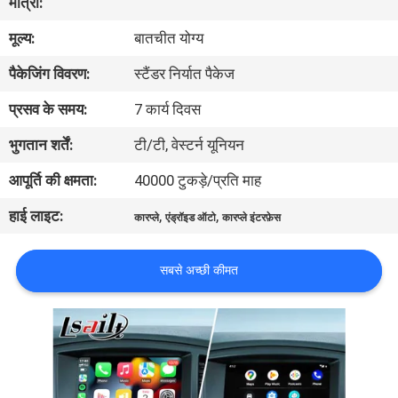
मात्रा:
भ्रमण
मूल्य:
बातचीत योग्य
गुणवत्ता
पैकेजिंग विवरण:
स्टैंडर निर्यात पैकेज
नियंत्रण
प्रसव के समय:
7 कार्य दिवस
भुगतान शर्तें:
टी/टी, वेस्टर्न यूनियन
संपर्क
आपूर्ति की क्षमता:
40000 टुकड़े/प्रति माह
करें
हाई लाइट:
,
,
कारप्ले
एंड्रॉइड ऑटो
कारप्ले इंटरफ़ेस
समाचार
सबसे अच्छी कीमत
मामलों
साइटमैप