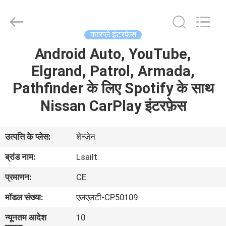
Shenzhen
Xinsongxia
Automobile
Electron
Co.,Ltd.
कारप्ले इंटरफ़ेस
All
Rights
Reserved.
Android Auto, YouTube,
घर
Elgrand, Patrol, Armada,
उत्पादों
Pathfinder के लिए Spotify के साथ
Nissan CarPlay इंटरफ़ेस
वीडियो
उत्पत्ति के प्लेस:
शेन्ज़ेन
हमारे
ब्रांड नाम:
Lsailt
बारे
प्रमाणन:
CE
में
मॉडल संख्या:
एलएलटी-CP50109
कारखाना
न्यूनतम आदेश
10