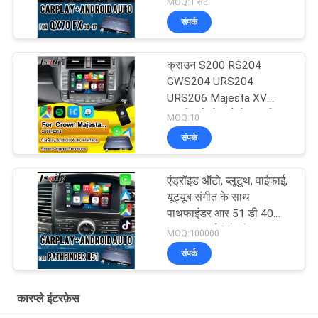
MOQ:1 सेट
संपर्क
क्राउन S200 RS204
GWS204 URS204
URS206 Majesta XV
एथलीट सेलोन टोयोटा एकीकृत
MOQ:10
एंड्रॉइड ऑटो के लिए वायरलेस
संपर्क
एप्पल कारप्ले बॉक्स
एंड्रॉइड ऑटो, ब्लूटूथ, वाईफाई,
यूट्यूब संगीत के साथ
पाथफाइंडर आर 51 डी 40
नवरा 08आईटी के लिए
MOQ:100000
वायरलेस एप्पल कारप्ले इंटरफ़ेस
संपर्क
कारप्ले इंटरफ़ेस