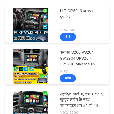
LLT-CP5019 कारप्ले
इंटरफ़ेस
MOQ:1 सेट
संपर्क
क्राउन S200 RS204
GWS204 URS204
URS206 Majesta XV
एथलीट सेलोन टोयोटा एकीकृत
MOQ:10
एंड्रॉइड ऑटो के लिए वायरलेस
संपर्क
एप्पल कारप्ले बॉक्स
एंड्रॉइड ऑटो, ब्लूटूथ, वाईफाई,
यूट्यूब संगीत के साथ
पाथफाइंडर आर 51 डी 40
नवरा 08आईटी के लिए
MOQ:100000