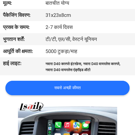
मूल्य:
बातचीत योग्य
भ्रमण
पैकेजिंग विवरण:
31x23x8cm
गुणवत्ता
प्रसव के समय:
2-7 कार्य दिवस
नियंत्रण
भुगतान शर्तें:
टी/टी, एल/सी, वेस्टर्न यूनियन
आपूर्ति की क्षमता:
5000 टुकड़ा/माह
संपर्क
हाई लाइट:
,
,
नवारा D40 कारप्ले इंटरफ़ेस
नवारा D40 वायरलेस कारप्ले
करें
नवारा D40 वायरलेस एंड्रॉइड ऑटो
समाचार
सबसे अच्छी कीमत
मामलों
साइटमैप