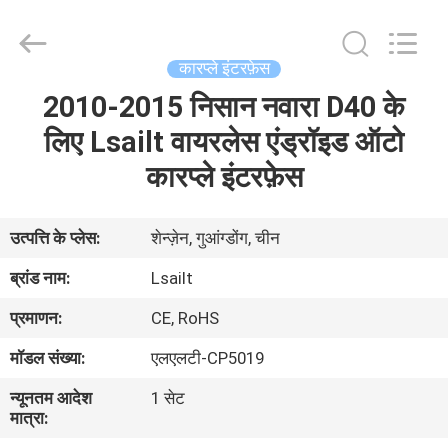
Shenzhen
Xinsongxia
Automobile
Electron
Co.,Ltd.
कारप्ले इंटरफ़ेस
All
Rights
Reserved.
2010-2015 निसान नवारा D40 के
घर
लिए Lsailt वायरलेस एंड्रॉइड ऑटो
उत्पादों
कारप्ले इंटरफ़ेस
वीडियो
उत्पत्ति के प्लेस:
शेन्ज़ेन, गुआंग्डोंग, चीन
ब्रांड नाम:
Lsailt
हमारे
प्रमाणन:
CE, RoHS
बारे
मॉडल संख्या:
एलएलटी-CP5019
में
न्यूनतम आदेश
1 सेट
मात्रा:
कारखाना