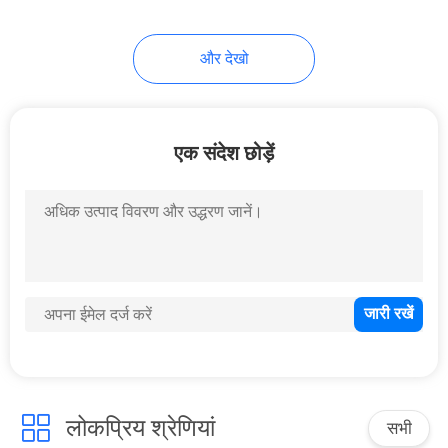
11
और देखो
कार एआई बॉक्स
एक संदेश छोड़ें
104
कारप्ले इंटरफ़ेस
लोकप्रिय श्रेणियां
सभी