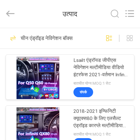
Shenzhen
Xinsongxia
Automobile
उत्पाद
Electron
Co.,Ltd.
All
Rights
Reserved.
घर
70
चीन एंड्रॉइड नेविगेशन बॉक्स
कार नेविगेशन बॉक्स
उत्पादों
Lsailt एंड्रॉयड जीपीएस
नेविगेशन मल्टीमीडिया वीडियो
वीडियो
इंटरफेस 2021-वर्तमान Infiniti
Q50 Q60 Q60S Q50S के
बातचीत योग्य MOQ:1 सेट
लिए
हमारे
संपर्क
56
बारे
2018-2021 इन्फिनिटी
में
एंड्रॉइड नेविगेशन बॉक्स
क्यूएक्स80 के लिए एलसैल्ट
एंड्रॉइड कारप्ले मल्टीमीडिया
नेविगेशन इंटरफ़ेस
कारखाना
बातचीत योग्य MOQ:1 सेट