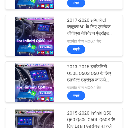
संपर्क
भ्रमण
2017-2020 इन्फिनिटी
गुणवत्ता
25
क्यूएक्स60 के लिए एलसैल्ट
नियंत्रण
जीपीएस नेविगेशन एंड्रॉइड
जीपीएस नेविगेशन बॉक्स
कारप्ले इंटरफ़ेस
बातचीत योग्य MOQ:1 सेट
संपर्क
संपर्क
करें
2013-2015 इनफिनिटी
Q50L Q50S Q50 के लिए
समाचार
एलसैल्ट एंड्रॉइड कारप्ले
130
नेविगेशन इंटरफ़ेस
बातचीत योग्य MOQ:1 सेट
संपर्क
मामलों
लेक्सस वीडियो इंटरफ़ेस
2015-2020 Infiniti Q50
साइटमैप
Q60 Q50s Q50L Q60S के
लिए Lsailt एंड्रॉयड कारप्ले