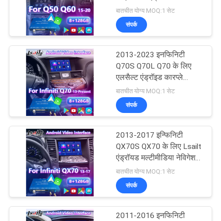
मल्टीमीडिया वीडियो इंटरफ़ेस
बातचीत योग्य MOQ:1 सेट
PRIVACY
संपर्क
POLICY
52
निसान मल्टीमीडिया
2013-2023 इनफिनिटी
Q70S Q70L Q70 के लिए
इंटरफ़ेस
एलसैल्ट एंड्रॉइड कारप्ले
मल्टीमीडिया इंटरफ़ेस बॉक्स
बातचीत योग्य MOQ:1 सेट
संपर्क
2013-2017 इन्फिनिटी
32
QX70S QX70 के लिए Lsailt
एंड्रॉयड मल्टीमीडिया नेविगेशन
लेक्सस एंड्रॉइड स्क्रीन
इंटरफ़ेस
बातचीत योग्य MOQ:1 सेट
संपर्क
2011-2016 इनफिनिटी