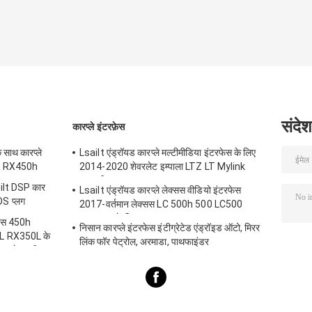
संदेश
कारप्ले इंटरफ़ेस
 साथ कारप्ले
Lsailt एंड्रॉयड कारप्ले मल्टीमीडिया इंटरफेस के लिए
50 RX450h
2014-2020 शेवरलेट इम्पाला LTZ LT Mylink
प्रणाली
ilt DSP कार
Lsailt एंड्रॉयड कारप्ले लेक्सस वीडियो इंटरफेस
DS प्लग
2017-वर्तमान लेक्सस LC 500h 500 LC500
LC500h के लिए
्स 450h
निसान कारप्ले इंटरफेस इंटीग्रेटेड एंड्रॉइड ऑटो, मिरर
 RX350L के
लिंक फॉर पेट्रोल, अरमाडा, पाथफाइंडर
रप्ले स्क्रीन