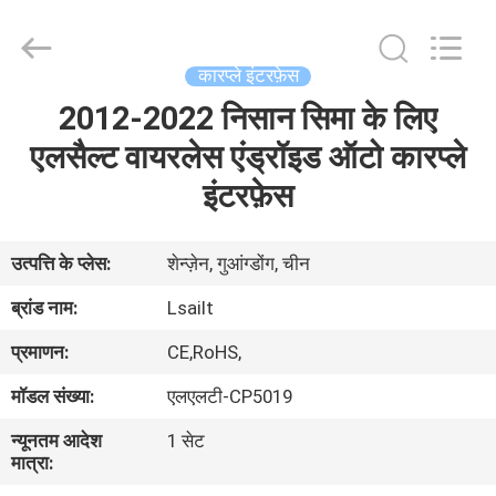
Shenzhen
Xinsongxia
Automobile
Electron
Co.,Ltd.
कारप्ले इंटरफ़ेस
All
Rights
Reserved.
2012-2022 निसान सिमा के लिए
घर
एलसैल्ट वायरलेस एंड्रॉइड ऑटो कारप्ले
उत्पादों
इंटरफ़ेस
वीडियो
उत्पत्ति के प्लेस:
शेन्ज़ेन, गुआंग्डोंग, चीन
ब्रांड नाम:
Lsailt
हमारे
प्रमाणन:
CE,RoHS,
बारे
मॉडल संख्या:
एलएलटी-CP5019
में
न्यूनतम आदेश
1 सेट
मात्रा:
कारखाना