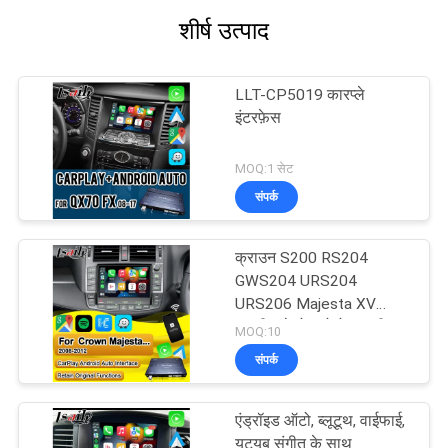
शीर्ष उत्पाद
LLT-CP5019 कारप्ले
इंटरफ़ेस
MOQ:1 सेट
संपर्क
क्राउन S200 RS204
GWS204 URS204
URS206 Majesta XV
एथलीट सेलोन टोयोटा एकीकृत
MOQ:10
एंड्रॉइड ऑटो के लिए वायरलेस
संपर्क
एप्पल कारप्ले बॉक्स
एंड्रॉइड ऑटो, ब्लूटूथ, वाईफाई,
यूट्यूब संगीत के साथ