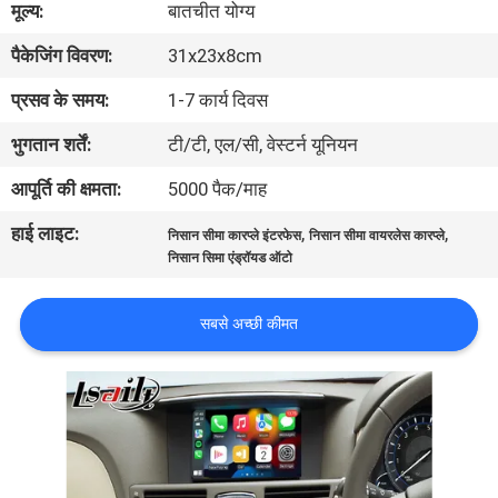
मूल्य:
बातचीत योग्य
भ्रमण
पैकेजिंग विवरण:
31x23x8cm
गुणवत्ता
प्रसव के समय:
1-7 कार्य दिवस
नियंत्रण
भुगतान शर्तें:
टी/टी, एल/सी, वेस्टर्न यूनियन
आपूर्ति की क्षमता:
5000 पैक/माह
संपर्क
हाई लाइट:
,
,
निसान सीमा कारप्ले इंटरफेस
निसान सीमा वायरलेस कारप्ले
करें
निसान सिमा एंड्रॉयड ऑटो
समाचार
सबसे अच्छी कीमत
मामलों
साइटमैप