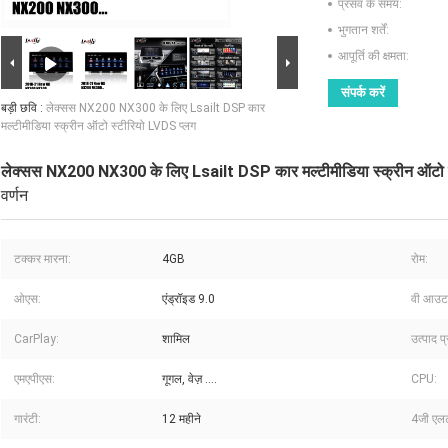
प्रसव के समय:
भुगतान शर्तें:
आपूर्ति की क्षमता:
संपर्क करें
बड़ी छवि :
लेक्सस NX200 NX300 के लिए Lsailt DSP कार
मल्टीमीडिया स्क्रीन ऑटो स्टीरियो LVDS प्लग
लेक्सस NX200 NX300 के लिए Lsailt DSP कार मल्टीमीडिया स्क्रीन ऑटो स
वर्णन
टक्कर मारना:
4GB
रोम:
ओएस:
एंड्रॉइड 9.0
वी आउट
CarPlay:
शामिल
उत्पाद प
एमएपीएस:
गूगल, वेज़ ....
CPU:
गारंटी:
12 महीने
4जी एलट