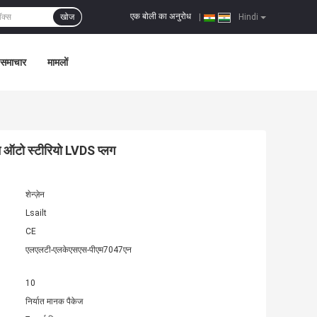
एक बोली का अनुरोध
खोज
|
Hindi
समाचार
मामलों
 ऑटो स्टीरियो LVDS प्लग
शेन्ज़ेन
Lsailt
CE
एलएलटी-एलकेएसएस-पीएम7047एन
10
निर्यात मानक पैकेज