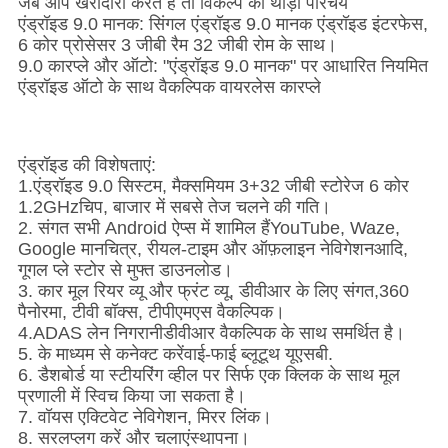
जब आप खरीदारी करते हैं तो विकल्प का थोड़ा परिचय
एंड्रॉइड 9.0 मानक
: सिंगल एंड्रॉइड 9.0 मानक एंड्रॉइड इंटरफेस,
6 कोर प्रोसेसर 3 जीबी रैम 32 जीबी रोम के साथ।
9.0 कारप्ले और ऑटो
: "एंड्रॉइड 9.0 मानक" पर आधारित नियमित
एंड्रॉइड ऑटो के साथ वैकल्पिक वायरलेस कारप्ले
एंड्रॉइड की विशेषताएं:
1.
एंड्रॉइड 9.0 सिस्टम, मैक्समियम 3+32 जीबी स्टोरेज 6 कोर
1.2GHz
चिप, बाजार में सबसे तेज चलने की गति।
2. संगत सभी Android ऐप्स में शामिल हैं
YouTube, Waze,
Google मानचित्र, रीयल-टाइम और ऑफ़लाइन नेविगेशन
आदि,
गूगल प्ले स्टोर से मुफ्त डाउनलोड।
3. कार मूल रियर व्यू और फ्रंट व्यू, डीवीआर के लिए संगत,
360
पैनोरमा
, टीवी बॉक्स, टीपीएमएस वैकल्पिक।
4.
ADAS लेन निगरानी
डीवीआर वैकल्पिक के साथ समर्थित है।
5. के माध्यम से कनेक्ट करें
वाई-फाई ब्लूटूथ यूएसबी
.
6. डैशबोर्ड या स्टीयरिंग व्हील पर सिर्फ एक क्लिक के साथ मूल
प्रणाली में स्विच किया जा सकता है।
7. वॉयस एक्टिवेट नेविगेशन, मिरर लिंक।
8. सरल
प्लग करें और चलाएं
स्थापना।