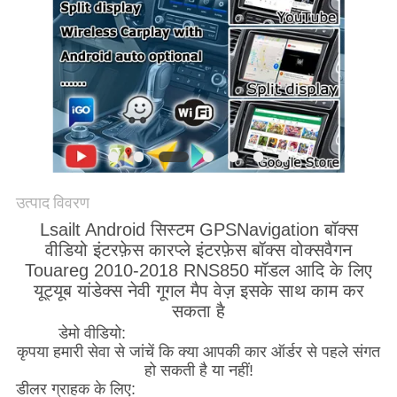
PRIVACY
POLICY
उत्पाद विवरण
Lsailt Android सिस्टम GPSNavigation बॉक्स
वीडियो इंटरफ़ेस कारप्ले इंटरफ़ेस बॉक्स वोक्सवैगन
Touareg 2010-2018 RNS850 मॉडल आदि के लिए
यूट्यूब यांडेक्स नेवी गूगल मैप वेज़ इसके साथ काम कर
सकता है
डेमो वीडियो:
https://youtu.be/Ly6uZrM2b1E
कृपया हमारी सेवा से जांचें कि क्या आपकी कार ऑर्डर से पहले संगत
हो सकती है या नहीं!
डीलर ग्राहक के लिए: