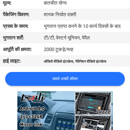
मूल्य:
बातचीत योग्य
भ्रमण
पैकेजिंग विवरण:
मानक निर्यात दफ़्ती
गुणवत्ता
प्रसव के समय:
भुगतान प्राप्त करने के 10 कार्य दिवसों के बाद
नियंत्रण
भुगतान शर्तें:
टी/टी, वेस्टर्न यूनियन, पेपैल
आपूर्ति की क्षमता:
2000 टुकड़े/माह
संपर्क
हाई लाइट:
,
ऑडियो वीडियो इंटरफ़ेस
नेविगेशन वीडियो इंटरफ़ेस
करें
सबसे अच्छी कीमत
समाचार
मामलों
साइटमैप