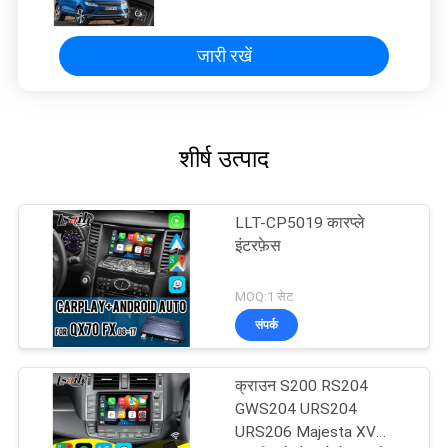
सिस्टम
जारी रखें
शीर्ष उत्पाद
LLT-CP5019 कारप्ले
इंटरफ़ेस
MOQ:1 सेट
संपर्क
क्राउन S200 RS204
GWS204 URS204
URS206 Majesta XV