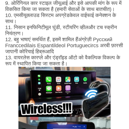
9. ओरिंगिनल कार स्टाइल जीयूआई और इसे आपकी मांग के रूप में
विकसित किया जा सकता है (हमारी सेवाओं के साथ बातचीत)।
10. एमसीयू
क्लाउड सिस्टम अपग्रेड
केवल वाईफाई कनेक्शन के
साथ।
11. निसान इनफिनिटी
मूल घुंडी, स्टीयरिंग व्हील
और टच स्क्रीन
नियंत्रण।
12. बहु भाषाएं समर्थित हैं, इसमें शामिल हैं
अंग्रेज़ी Pусский
Franccedilais Espantildeol Portuguecircs अरबी फ़ारसी
जापानी कोरियाई हिब्रू
आदि
13. वायरलेस कारप्ले और एंड्रॉइड ऑटो को वैकल्पिक विकल्प के
रूप में स्थापित किया जा सकता है।