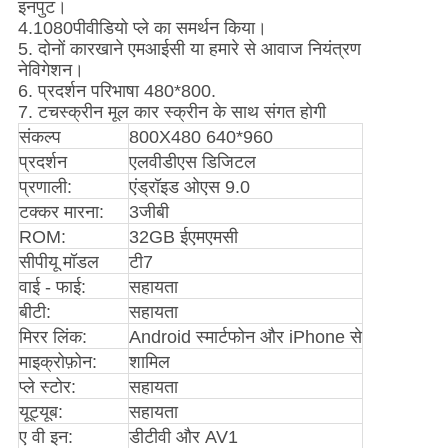
इनपुट।
4.
1080पी
वीडियो प्ले का समर्थन किया।
5. दोनों कारखाने एमआईसी या हमारे से आवाज नियंत्रण
नेविगेशन।
6. प्रदर्शन परिभाषा 480*800.
7. टचस्क्रीन मूल कार स्क्रीन के साथ संगत होगी
संकल्प
800X480 640*960
प्रदर्शन
एलवीडीएस डिजिटल
प्रणाली:
एंड्रॉइड ओएस 9.0
टक्कर मारना:
3जीबी
ROM:
32GB ईएमएमसी
सीपीयू मॉडल
टी7
वाई - फाई:
सहायता
बीटी:
सहायता
मिरर लिंक:
Android स्मार्टफोन और iPhone से
माइक्रोफ़ोन:
शामिल
प्ले स्टोर:
सहायता
यूट्यूब:
सहायता
ए वी इन:
डीटीवी और AV1