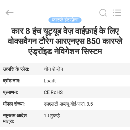
Shenzhen
Xinsongxia
Automobile
Electron
Co.,Ltd.
कारप्ले इंटरफ़ेस
All
Rights
Reserved.
कार 8 इंच यूट्यूब वेज़ वाईफ़ाई के लिए
घर
वोक्सवैगन टौरेग आरएनएस 850 कारप्ले
उत्पादों
एंड्रॉइड नेविगेशन सिस्टम
वीडियो
उत्पत्ति के प्लेस:
चीन शेन्ज़ेन
ब्रांड नाम:
Lsailt
हमारे
प्रमाणन:
CE RoHS
बारे
मॉडल संख्या:
एलएलटी-डब्ल्यू-वीईआर1.3.5
में
न्यूनतम आदेश
10 टुकड़े
मात्रा:
कारखाना