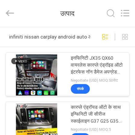
Shenzhen
Xinsongxia
Automobile
उत्पाद
Electron
Co.,Ltd.
All
Rights
Reserved.
घर
infiniti nissan carplay android auto ऑनलाइन निर्माण
उत्पादों
इनफिनिटी JX35 QX60
वायरलेस कारप्ले एंड्रॉइड ऑटो
वीडियो
इंटरफेस नॉन डैमेज अपग्रेड
सॉल्यूशन
Negoitiate (USD) MOQ:50सेट
हमारे
संपर्क
बारे
कारप्ले एंड्रॉयड ऑटो के साथ
में
इन्फिनिटी जी सीरीज
स्काईलाइन G37 G25 G35
Q40 V36 एंड्रॉयड 13 वीडियो
कारखाना
Negoitiate (USD) MOQ:5