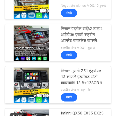
इंटरफ़ेस Android 13
Negotiate with us MOQ:10 टुकड़े
PRIVACY
8+128GB
संपर्क
POLICY
निसान पेट्रोल वाई62 टाइप2
आईटी06 एचडी स्क्रीन
अपग्रेड वायरलेस कारप्ले
एंड्रॉइड ऑटो
बातचीत योग्य MOQ:1 शुरू से
संपर्क
निसान मुरानो Z51 एंड्रॉयड
13 कारप्ले एंड्रॉयड ऑटो
क्वालकॉम 13 8+128GB पर
आधारित
बातचीत योग्य MOQ:1 सेट
संपर्क
Infiniti QX50 EX35 EX25