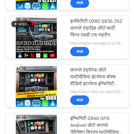
इंटरफ़ेस
संपर्क
भ्रमण
इनफिनिटी QX80 QX56 Z62
गुणवत्ता
कारप्ले एंड्रॉइड ऑटो मल्टी
नियंत्रण
फिंगर एचडी टच स्क्रीन
upgarde IT08
Please leave message to us MOQ:1 सेट
संपर्क
संपर्क
करें
कारप्ले एंड्रॉयड ऑटो
मल्टीमीडिया इंटरफेस बॉक्स
समाचार
वीडियो इंटरफेस इन्फिनिटी
QX80 2018
Negotiation with our team MOQ:10 टुकड़े
संपर्क
मामलों
इन्फिनिटी QX60 GPS
साइटमैप
Android ऑटो कारप्ले
नेविगेशन सिस्टम मल्टीमीडिया