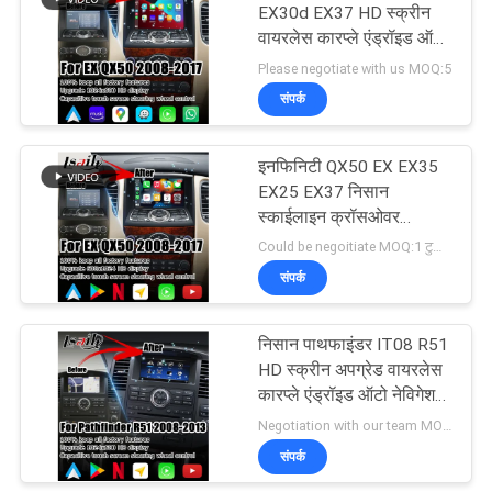
EX30d EX37 HD स्क्रीन
वायरलेस कारप्ले एंड्रॉइड ऑटो
अपग्रेड
Please negotiate with us MOQ:5
संपर्क
इनफिनिटी QX50 EX EX35
EX25 EX37 निसान
स्काईलाइन क्रॉसओवर
एंड्रॉइड एचडी स्क्रीन कारप्ले
Could be negoitiate MOQ:1 टुकड़ा
एंड्रॉइड ऑटो अपग्रेड
संपर्क
निसान पाथफाइंडर IT08 R51
HD स्क्रीन अपग्रेड वायरलेस
कारप्ले एंड्रॉइड ऑटो नेविगेशन
बॉक्स
Negotiation with our team MOQ:1 पीस
संपर्क