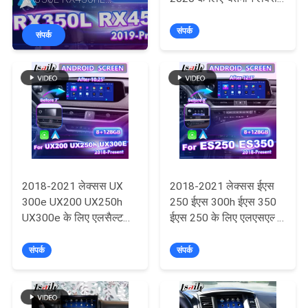
भ्रमण
IS 300h IS300 IS350
RX350 RX450h के लिए
IS500 IS300h
एलसैल्ट एंड्रॉइड कारप्ले
संपर्क
संपर्क
मल्टीमीडिया स्क्रीन
गुणवत्ता
नियंत्रण
संपर्क
करें
2018-2021 लेक्सस UX
2018-2021 लेक्सस ईएस
समाचार
300e UX200 UX250h
250 ईएस 300h ईएस 350
UX300e के लिए एलसैल्ट
ईएस 250 के लिए एलएसएल्ट
एंड्रॉइड कारप्ले मल्टीमीडिया
एंड्रॉइड कारप्ले मल्टीमीडिया
मामलों
स्क्रीन
इंटरफ़ेस स्क्रीन
संपर्क
संपर्क
साइटमैप