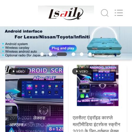
Shenzhen
Xinsongxia
Automobile
Electron
Co.,Ltd.
All
Rights
Reserved.
घर
उत्पादों
वीडियो
हमारे
बारे
में
एलसैल्ट एंड्रॉइड कारप्ले
2019-2021 लेक्सस
मल्टीमीडिया इंटरफेस स्क्रीन
आरएक्स 450h RX300
कारखाना
2020 के लिए-वर्तमान लेक्सस
RX350L RX450hL