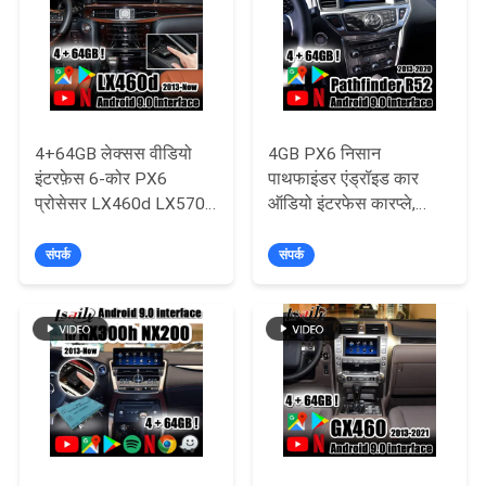
PRIVACY
POLICY
4+64GB लेक्सस वीडियो
4GB PX6 निसान
इंटरफ़ेस 6-कोर PX6
पाथफाइंडर एंड्रॉइड कार
प्रोसेसर LX460d LX570
ऑडियो इंटरफेस कारप्ले,
के लिए Netflix, YouTube,
एंड्रॉइड ऑटो, नेटफ्लिक्स के
CarPlay के साथ जॉयस्टिक
साथ आर्मडा
संपर्क
संपर्क
द्वारा संचालित होता है