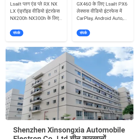
Lsailt प्लग एंड प्ले RX NX
GX460 के लिए Lsailt PX6
LX एंड्रॉइड वीडियो इंटरफ़ेस
लेक्सस वीडियो इंटरफेस में
NX200h NX300h के लिए
CarPlay, Android Auto,
नेटफ्लिक्स के साथ जॉयस्टिक
YouTube, Waze, NetFlix
माउस द्वारा नियंत्रण
4+64GB शामिल है
संपर्क
संपर्क
Shenzhen Xinsongxia Automobile
Electron Co.,Ltd चीन कारखानों