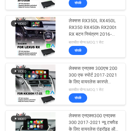
संपर्क
भ्रमण
लेक्सस RX350L RX450L
गुणवत्ता
25
RX350 RX450h RX200t
नियंत्रण
RX बटन नियंत्रण 2016-
जीपीएस नेविगेशन बॉक्स
2019 के लिए वायरलेस कारप्ले
बातचीत योग्य MOQ:1 सेट
इंटरफ़ेस
संपर्क
संपर्क
करें
लेक्सस एनएक्स 300एच 200
300 एफ स्पोर्ट 2017-2021
समाचार
के लिए वायरलेस कारप्ले
130
इंटरफ़ेस
बातचीत योग्य MOQ:1 सेट
संपर्क
मामलों
लेक्सस वीडियो इंटरफ़ेस
लेक्सस एनएक्स300 एनएक्स
साइटमैप
300 2017-2021 न्यू टचपैड
के लिए वायरलेस एंड्रॉइड ऑटो