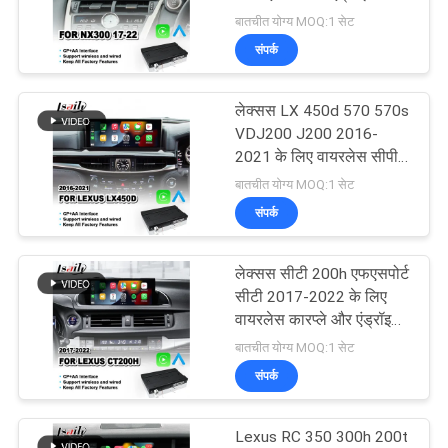
कारप्ले इंटरफेस
बातचीत योग्य MOQ:1 सेट
PRIVACY
संपर्क
POLICY
52
निसान मल्टीमीडिया
लेक्सस LX 450d 570 570s
VDJ200 J200 2016-
इंटरफ़ेस
2021 के लिए वायरलेस सीपी
एए एंड्रॉइड ऑटो कारप्ले
बातचीत योग्य MOQ:1 सेट
इंटरफ़ेस
संपर्क
लेक्सस सीटी 200h एफएसपोर्ट
32
सीटी 2017-2022 के लिए
वायरलेस कारप्ले और एंड्रॉइड
लेक्सस एंड्रॉइड स्क्रीन
ऑटो इंटरफ़ेस
बातचीत योग्य MOQ:1 सेट
संपर्क
Lexus RC 350 300h 200t