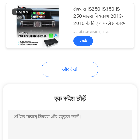
लेक्सस IS250 IS350 IS
11
250 माउस नियंत्रण 2013-
2016 के लिए वायरलेस कारप्ले
कार एआई बॉक्स
इंटरफ़ेस
बातचीत योग्य MOQ:1 सेट
संपर्क
और देखो
104
कारप्ले इंटरफ़ेस
एक संदेश छोड़ें