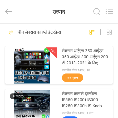
Shenzhen
Xinsongxia
Automobile
उत्पाद
Electron
Co.,Ltd.
All
Rights
Reserved.
घर
70
चीन लेक्सस कारप्ले इंटरफ़ेस
कार नेविगेशन बॉक्स
उत्पादों
HOT
लेक्सस आईएस 250 आईएस
350 आईएस 300 आईएस 200
वीडियो
टी 2013-2021 के लिए
लेक्सस कारप्ले इंटरफ़ेस
बातचीत योग्य MOQ:10
हमारे
अब प्रश्न
56
बारे
लेक्सस कारप्ले इंटरफेस
में
एंड्रॉइड नेविगेशन बॉक्स
IS350 IS200t IS300
IS250 IS300h IS Knob
नियंत्रण 2013-2020 के लिए
कारखाना
बातचीत योग्य MOQ:1 सेट