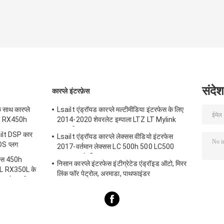
संदेश
कारप्ले इंटरफ़ेस
 साथ कारप्ले
Lsailt एंड्रॉयड कारप्ले मल्टीमीडिया इंटरफेस के लिए
50 RX450h
2014-2020 शेवरलेट इम्पाला LTZ LT Mylink
प्रणाली
ilt DSP कार
Lsailt एंड्रॉयड कारप्ले लेक्सस वीडियो इंटरफेस
DS प्लग
2017-वर्तमान लेक्सस LC 500h 500 LC500
LC500h के लिए
्स 450h
निसान कारप्ले इंटरफेस इंटीग्रेटेड एंड्रॉइड ऑटो, मिरर
 RX350L के
लिंक फॉर पेट्रोल, अरमाडा, पाथफाइंडर
रप्ले स्क्रीन