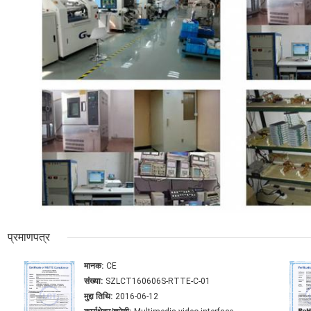
प्रमाणपत्र
मानक:
CE
संख्या:
SZLCT160606S-RTTE-C-01
मुद्दा तिथि:
2016-06-12