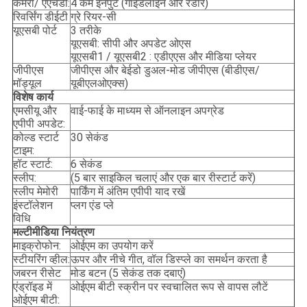
कैमरा/ एएचडी:
4 कैम इनपुट (गाइडलाइन और रडार)
रिवर्सिंग डीईटी
ग्रे रियर-सी
यूएसबी पोर्ट
3 तरीके
यूएसबी: सीपी और अपडेट ओएस
यूएसबी1 / यूएसबी2 : एडीएएस और मीडिया प्लेयर
जीपीएस
जीपीएस और बेईडो डुअल-मोड जीपीएस (बीडीएस/
मॉड्यूल
यूबीएलओएक्स)
विशेष कार्य
एमसीयू और
वाई-फाई के माध्यम से ऑनलाइन अपग्रेड
एपीपी अपडेट:
कोल्ड स्टार्ट
30 सेकंड
टाइम:
हॉट स्टार्ट:
6 सेकंड
स्लीप:
(5 बार साइकिल चलाएं और एक बार रीस्टार्ट करें)
स्लीप मेमोरी
पार्किंग में अंतिम एपीपी याद रखें
इंस्टॉलेशन
प्लग एंड प्ले
विधि
मल्टीमीडिया नियंत्रण
माइक्रोफोन:
ओईएम का उपयोग करें
स्टीयरिंग व्हील:
ऊपर और नीचे गीत, वॉल डिस्प्ले का समर्थन करता है
जबरन रीसेट
मोड बटन (5 सेकंड तक दबाएं)
एंड्रॉइड में
ओईएम बीटी स्क्रीन पर स्वचालित रूप से वापस लौटें
ओईएम बीटी: