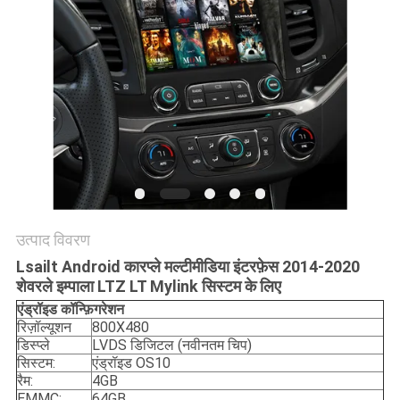
PRIVACY
POLICY
उत्पाद विवरण
Lsailt Android कारप्ले मल्टीमीडिया इंटरफ़ेस 2014-2020
शेवरले इम्पाला LTZ LT Mylink सिस्टम के लिए
एंड्रॉइड
कॉन्फ़िगरेशन
रिज़ॉल्यूशन
800X480
डिस्प्ले
LVDS डिजिटल (नवीनतम चिप)
सिस्टम:
एंड्रॉइड OS10
रैम:
4GB
EMMC:
64GB