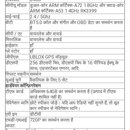
सीपीयू मॉडल
डुअल-कोर ARM कॉर्टेक्स-A72 1.8GHz और क्वाड-कोर
ARM कॉर्टेक्स-A53 1.4GHz RK3399
वाई-फाई:
2.4 / 5Ghz
बीटी:
BT5.0 कॉल और संगीत और OBD डेटा का समर्थन करता
है
सीपी / एए
वायरलेस और वायर्ड
मिररलिंक
वायरलेस और वायर्ड
हाईकार
हाँ
प्ले स्टोर:
हाँ
जीपीएस
UBLOX GPS मॉड्यूल
डीएसपी
256 डीएसपी चिप, डीएसपी चिप के 16 पीरियड ईक्यू के
साथ, एडजस्टेबल एम्परर, आदि
स्प्लिट स्क्रीन
समर्थन
यूआई चुनें
वैकल्पिक के लिए 5 सेट
हार्डवेयर कॉन्फ़िगरेशन
टीएफ कार्ड :
अधिकतम 64GB का समर्थन करता है (उत्पाद में टीएफ
कार्ड शामिल नहीं है)
नेविगेशन ध्वनि
छोटे स्पीकर जोड़ें। यदि आप रेडियो नहीं सुनते हैं, तो मूल
कार स्पीकर से नेविगेशन ध्वनि।
एवी इन:
डीटीवी
एचडी-एमआई
720P का समर्थन करता है
आउट: