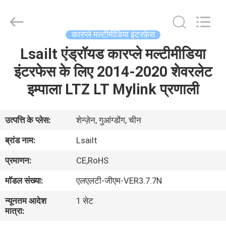
Shenzhen
Xinsongxia
Automobile
Electron
Co.,Ltd.
कारप्ले मल्टीमीडिया इंटरफ़ेस
All
Rights
Reserved.
Lsailt एंड्रॉयड कारप्ले मल्टीमीडिया
घर
इंटरफेस के लिए 2014-2020 शेवरलेट
उत्पादों
इम्पाला LTZ LT Mylink प्रणाली
वीडियो
उत्पत्ति के प्लेस:
शेन्ज़ेन, गुआंग्डोंग, चीन
ब्रांड नाम:
Lsailt
हमारे
प्रमाणन:
CE,RoHS
बारे
मॉडल संख्या:
एलएलटी-जीएम-VER3.7.7N
में
न्यूनतम आदेश
1 सेट
मात्रा:
कारखाना