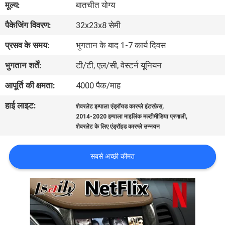
मूल्य:
बातचीत योग्य
भ्रमण
पैकेजिंग विवरण:
32x23x8 सेमी
गुणवत्ता
प्रसव के समय:
भुगतान के बाद 1-7 कार्य दिवस
नियंत्रण
भुगतान शर्तें:
टी/टी, एल/सी, वेस्टर्न यूनियन
आपूर्ति की क्षमता:
4000 पैक/माह
संपर्क
हाई लाइट:
,
शेवरलेट इम्पाला एंड्रॉयड कारप्ले इंटरफ़ेस
करें
,
2014-2020 इम्पाला माइलिंक मल्टीमीडिया प्रणाली
शेवरलेट के लिए एंड्रॉइड कारप्ले उन्नयन
समाचार
सबसे अच्छी कीमत
मामलों
SITEMAP