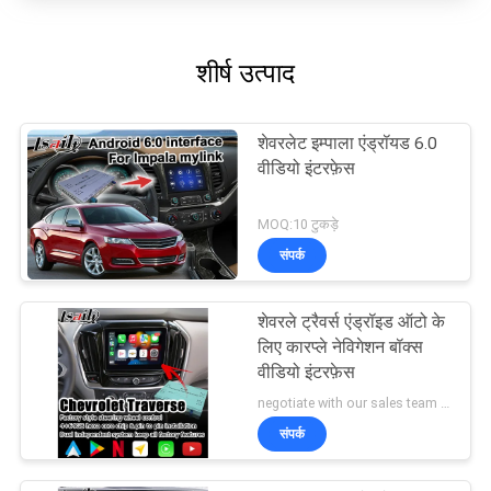
शीर्ष उत्पाद
शेवरलेट इम्पाला एंड्रॉयड 6.0
वीडियो इंटरफ़ेस
MOQ:10 टुकड़े
संपर्क
शेवरले ट्रैवर्स एंड्रॉइड ऑटो के
लिए कारप्ले नेविगेशन बॉक्स
वीडियो इंटरफ़ेस
negotiate with our sales team MOQ:10 टुकड़े
संपर्क