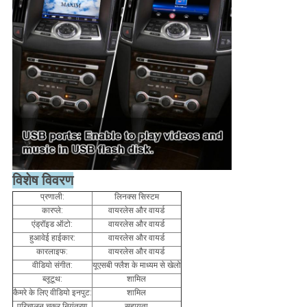
विशेष विवरण
प्रणाली:
लिनक्स सिस्टम
कारप्ले:
वायरलेस और वायर्ड
एंड्रॉइड ऑटो:
वायरलेस और वायर्ड
हुआवेई हाईकार:
वायरलेस और वायर्ड
कारलाइफ:
वायरलेस और वायर्ड
वीडियो संगीत:
यूएसबी फ्लैश के माध्यम से खेलो
ब्लूटूथ:
शामिल
कैमरे के लिए वीडियो इनपुट:
शामिल
परिचालन चक्र नियंत्रण
सहायता