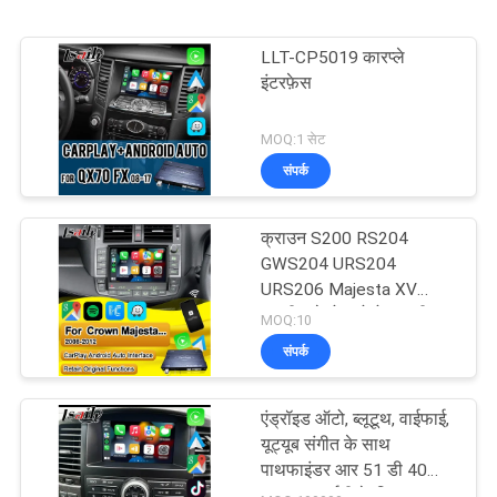
LLT-CP5019 कारप्ले
इंटरफ़ेस
MOQ:1 सेट
संपर्क
क्राउन S200 RS204
GWS204 URS204
URS206 Majesta XV
एथलीट सेलोन टोयोटा एकीकृत
MOQ:10
एंड्रॉइड ऑटो के लिए वायरलेस
संपर्क
एप्पल कारप्ले बॉक्स
एंड्रॉइड ऑटो, ब्लूटूथ, वाईफाई,
यूट्यूब संगीत के साथ
पाथफाइंडर आर 51 डी 40
नवरा 08आईटी के लिए