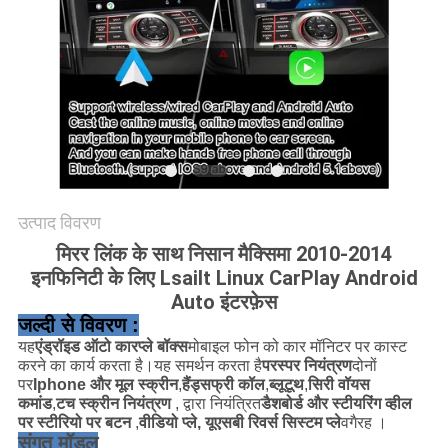
PRIVACY
POLICY
उत्पाद विवरण
मिरर लिंक के साथ निसान मैक्सिमा 2010-2014
इनफिनिटी के लिए Lsailt Linux CarPlay Android
Auto इंटरफ़ेस
जल्दी से विवरण :
यह
एंड्रॉइड ऑटो कारप्ले बॉक्स
मोबाइल फोन को कार मॉनिटर पर कास्ट
करने का कार्य करता है।यह समर्थन करता है
परस्पर नियंत्रण
दोनों
पर
Iphone और मूल स्क्रीन
,
हैंड्सफ्री कॉल
,
ब्लूटूथ
,
सिरी वॉयस
कमांड
,
टच स्क्रीन नियंत्रण
, द्वारा नियंत्रित
डैशबोर्ड और स्टीयरिंग व्हील
पर स्टीरियो पर बटन
,
वीडियो प्ले, यूएसबी रिवर्स सिस्टम प्ले
वगैरह ।
संगत मॉडल