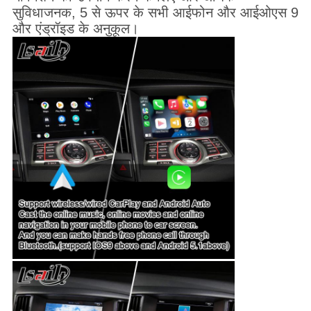
सुविधाजनक, 5 से ऊपर के सभी आईफोन और आईओएस 9
और एंड्रॉइड के अनुकूल।