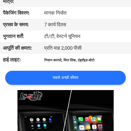
मात्रा:
भ्रमण
पैकेजिंग विवरण:
मानक निर्यात
गुणवत्ता
प्रसव के समय:
7 कार्य दिवस
नियंत्रण
भुगतान शर्तें:
टी/टी, वेस्टर्न यूनियन
आपूर्ति की क्षमता:
प्रति माह 2,000 पीसी
संपर्क
हाई लाइट:
,
,
निसान कारप्ले
मिरर लिंक
एंड्रॉइड ऑटो
करें
सबसे अच्छी कीमत
समाचार
मामलों
साइटमैप