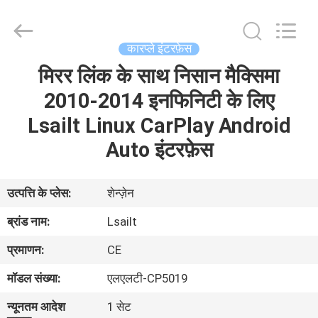
Shenzhen
Xinsongxia
Automobile
Electron
Co.,Ltd.
कारप्ले इंटरफ़ेस
All
Rights
Reserved.
मिरर लिंक के साथ निसान मैक्सिमा
घर
2010-2014 इनफिनिटी के लिए
उत्पादों
Lsailt Linux CarPlay Android
Auto इंटरफ़ेस
वीडियो
उत्पत्ति के प्लेस:
शेन्ज़ेन
हमारे
ब्रांड नाम:
Lsailt
बारे
प्रमाणन:
CE
में
मॉडल संख्या:
एलएलटी-CP5019
कारखाना
न्यूनतम आदेश
1 सेट