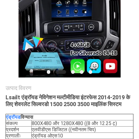
PRIVACY
POLICY
उत्पाद विवरण
Lsailt एंड्रॉयड नेविगेशन मल्टीमीडिया इंटरफेस 2014-2019 के
लिए शेवरलेट सिल्वरडो 1500 2500 3500 माइलिंक सिस्टम
एंड्रॉयड
विन्यास
संकल्प
800X480 और 1280X480 ((8 और 12.25 ¢)
प्रदर्शन
एलवीडीएस डिजिटल ((नवीनतम चिप)
प्रणालीः
एंड्रॉयड ओएस10