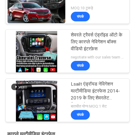
MOQ:10 टुकड़े
संपर्क
शेवरले ट्रैवर्स एंड्रॉइड ऑटो के
लिए कारप्ले नेविगेशन बॉक्स
वीडियो इंटरफ़ेस
negotiate with our sales team MOQ:10 टुकड़े
संपर्क
Lsailt एंड्रॉयड नेविगेशन
मल्टीमीडिया इंटरफेस 2014-
2019 के लिए शेवरलेट
सिल्वरडो 1500 2500 3500
बातचीत योग्य MOQ:1 सेट
माइलिंक सिस्टम
संपर्क
कारप्ले मल्टीमीडिया इंटरफ़ेस