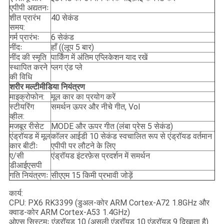
एपीपी अद्यतनः
शीत प्रारंभ
40 सेकंड
समय:
गर्म प्रारंभः
6 सेकंड
नींदः
हाँ ((लूप 5 बार)
नींद की स्मृति
पार्किंग में अंतिम एप्लिकेशन याद रखें
स्थापित करने
प्लग एंड प्ले
की विधि
शरीर मल्टीमीडिया नियंत्रण
माइक्रोफोन:
मूल कार का प्रयोग करें
स्टीयरिंग
समर्थन ऊपर और नीचे गीत, Vol
व्हील:
मजबूर रीसेट
MODE और ऊपर गीत (लंबा प्रेस 5 सेकंड)
एंड्रॉयड में मूल
कॉलर आईडी 10 सेकंड स्वचालित रूप से एंड्रॉयड वर्तमान
कार बीटीः
एपीपी पर लौटने के लिए
ए/सी
एंड्रॉयड इंटरफ़ेस प्रदर्शन में समर्थन
डीआईएसपी
गति नियंत्रणः
सीएएम 15 किमी प्रभावी जोड़ें
कार्य:
CPU: PX6 RK3399 (डुअल-कोर ARM Cortex-A72 1.8GHz और
क्वाड-कोर ARM Cortex-A53 1.4GHz)
ओएस सिस्टमः एंड्रॉयड 10 (असली एंड्रॉयड 10 एंड्रॉयड 9 दिखाता है)