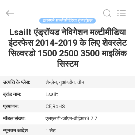
Shenzhen
Xinsongxia
Automobile
Electron
Co.,Ltd.
कारप्ले मल्टीमीडिया इंटरफ़ेस
All
Rights
Reserved.
Lsailt एंड्रॉयड नेविगेशन मल्टीमीडिया
घर
इंटरफेस 2014-2019 के लिए शेवरलेट
उत्पादों
सिल्वरडो 1500 2500 3500 माइलिंक
सिस्टम
वीडियो
उत्पत्ति के प्लेस:
शेन्ज़ेन, गुआंग्डोंग, चीन
हमारे
ब्रांड नाम:
Lsailt
बारे
प्रमाणन:
CE,RoHS
में
मॉडल संख्या:
एलएलटी-जीएम-वीईआर3.7.7
कारखाना
न्यूनतम आदेश
1 सेट