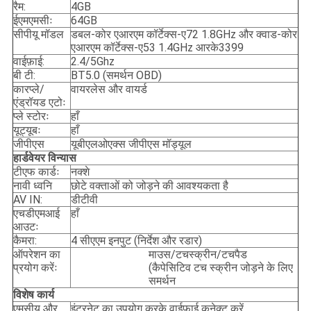
रैम:
4GB
ईएमएमसीः
64GB
सीपीयू मॉडल
डबल-कोर एआरएम कॉर्टेक्स-ए72 1.8GHz और क्वाड-कोर
एआरएम कॉर्टेक्स-ए53 1.4GHz आरके3399
वाईफ़ाई:
2.4/5Ghz
बी टी:
BT5.0 (समर्थन OBD)
कारप्ले/
वायरलेस और वायर्ड
एंड्रॉयड एटोः
प्ले स्टोरः
हाँ
यूट्यूबः
हाँ
जीपीएस
यूबीएलओएक्स जीपीएस मॉड्यूल
हार्डवेयर विन्यास
टीएफ कार्डः
नक्शे
नावी ध्वनि
छोटे वक्ताओं को जोड़ने की आवश्यकता है
AV IN:
डीटीवी
एचडीएमआई
हाँ
आउटः
कैमरा:
4 सीएएम इनपुट (निर्देश और रडार)
ऑपरेशन का
माउस/टचस्क्रीन/टचपैड
प्रयोग करेंः
(कैपेसिटिव टच स्क्रीन जोड़ने के लिए
समर्थन
विशेष कार्य
एमसीयू और
इंटरनेट का उपयोग करके वाईफ़ाई कनेक्ट करें