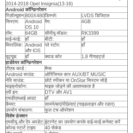
2014-2018 Opel Insignia(13-16)
Android कॉन्फ़िगरेशन
रिज़ॉल्यूशन:
800X480
डिस्प्ले:
LVDS डिजिटल
सिस्टम:
Android
रैम:
4GB
OS 10
रॉम:
64GB
सीपीयू मॉडल:
RK3399
वाई-फाई:
हाँ
बीटी:
हाँ
मिररलिंक:
Android
प्ले स्टोर:
हाँ
और IOS
यूट्यूब:
हाँ
क्वाड कोर
1.8 गीगाहर्ट्ज़
हार्डवेयर कॉन्फ़िगरेशन
टीएफ कार्ड :
मैप्स
Android साउंड:
ओरिजिनल कार AUX/BT MUSIC
नेवि साउंड:
छोटे स्पीकर या OnStar सिस्टम जोड़ें
माइक्रोफ़ोन:
माइक जोड़ने की आवश्यकता है
एवी इन:
DTV और AV1
एचडीएमआई आउट
हाँ
कैमरा:
सामने/बाएं/पीछे/दाएं (गाइडलाइन और रडार)
उपयोग संचालन:
फुल टच ऑपरेशन
विशेष फ़ंक्शन
एमसीयू और ऐप अपडेट:
इंटरनेट का उपयोग करके वाई-फाई कनेक्ट करें
कोल्ड स्टार्ट टाइम:
40 सेकंड