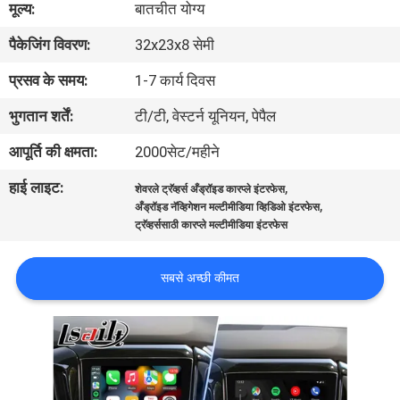
मूल्य:
बातचीत योग्य
भ्रमण
पैकेजिंग विवरण:
32x23x8 सेमी
गुणवत्ता
प्रसव के समय:
1-7 कार्य दिवस
नियंत्रण
भुगतान शर्तें:
टी/टी, वेस्टर्न यूनियन, पेपैल
आपूर्ति की क्षमता:
2000सेट/महीने
संपर्क
हाई लाइट:
,
शेवरले ट्रॅव्हर्स अँड्रॉइड कारप्ले इंटरफेस
करें
,
अँड्रॉइड नॅव्हिगेशन मल्टीमीडिया व्हिडिओ इंटरफेस
ट्रॅव्हर्ससाठी कारप्ले मल्टीमीडिया इंटरफेस
समाचार
सबसे अच्छी कीमत
मामलों
SITEMAP