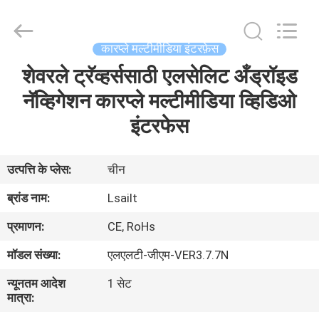
Shenzhen
Xinsongxia
Automobile
Electron
Co.,Ltd.
कारप्ले मल्टीमीडिया इंटरफ़ेस
All
Rights
Reserved.
शेवरले ट्रॅव्हर्ससाठी एलसेलिट अँड्रॉइड
घर
नॅव्हिगेशन कारप्ले मल्टीमीडिया व्हिडिओ
उत्पादों
इंटरफेस
वीडियो
उत्पत्ति के प्लेस:
चीन
ब्रांड नाम:
Lsailt
हमारे
प्रमाणन:
CE, RoHs
बारे
मॉडल संख्या:
एलएलटी-जीएम-VER3.7.7N
में
न्यूनतम आदेश
1 सेट
मात्रा:
कारखाना