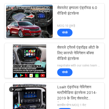
शेवरलेट इम्पाला एंड्रॉयड 6.0
वीडियो इंटरफ़ेस
MOQ:10 टुकड़े
संपर्क
शेवरले ट्रैवर्स एंड्रॉइड ऑटो के
लिए कारप्ले नेविगेशन बॉक्स
वीडियो इंटरफ़ेस
negotiate with our sales team MOQ:10 टुकड़े
संपर्क
Lsailt एंड्रॉयड नेविगेशन
मल्टीमीडिया इंटरफेस 2014-
2019 के लिए शेवरलेट
सिल्वरडो 1500 2500 3500
बातचीत योग्य MOQ:1 सेट