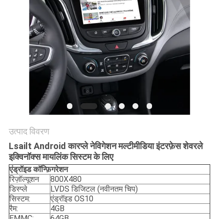
PRIVACY
POLICY
उत्पाद विवरण
Lsailt Android कारप्ले नेविगेशन मल्टीमीडिया इंटरफ़ेस शेवरले
इक्विनॉक्स मायलिंक सिस्टम के लिए
एंड्रॉइड
कॉन्फ़िगरेशन
रिज़ॉल्यूशन
800X480
डिस्प्ले
LVDS डिजिटल (नवीनतम चिप)
सिस्टम:
एंड्रॉइड OS10
रैम:
4GB
EMMC:
64GB