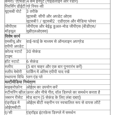
कैमरा/ एएचडी:
4 कैम इनपुट (गाइडलाइन और रडार)
रिवर्सिंग डीईटी
ग्रे रियर-सी
यूएसबी पोर्ट
3 तरीके
यूएसबी: सीपी और अपडेट ओएस
यूएसबी1 / यूएसबी2 : एडीएएस और मीडिया प्लेयर
जीपीएस
जीपीएस और बेईडू डुअल-मोड जीपीएस (बीडीएस/
मॉड्यूल
यूबीएलओएक्स)
विशेष कार्य
एमसीयू और
वाई-फाई के माध्यम से ऑनलाइन अपग्रेड
एपीपी अपडेट:
कोल्ड स्टार्ट
30 सेकंड
टाइम:
हॉट स्टार्ट:
6 सेकंड
स्लीप:
(5 बार चक्र और एक बार पुनरारंभ करें)
स्लीप मेमोरी
पार्किंग में अंतिम एपीपी याद रखें
स्थापना विधि
प्लग एंड प्ले
मल्टीमीडिया नियंत्रण
माइक्रोफ़ोन:
ओईएम का उपयोग करें
स्टीयरिंग व्हील:
ऊपर और नीचे गीत, वॉल डिस्प्ले का समर्थन करता है
जबरन रीसेट
मोड बटन (5 सेकंड के लिए लंबा दबाएं)
एंड्रॉइड में
ओईएम बीटी स्क्रीन पर स्वचालित रूप से वापस लौटें
ओईएमबीटी:
ए/सी
एंड्रॉइड इंटरफ़ेस डिस्प्ले में समर्थन