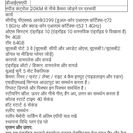
डीआईएसएपी
स्पीड कंट्रोल:
20KM से नीचे कैमरा जोड़ने पर प्रभावी
कार्य:
सीपीयू: पीएक्स6 आरके3399 (डुअल-कोर एआरएम कॉर्टेक्स-ए72
1.8GHz और क्वाड-कोर एआरएम कॉर्टेक्स-ए53 1.4GHz)
ओएस सिस्टम: एंड्रॉइड 10 (एंड्रॉइड 10 वास्तविक एंड्रॉइड 9 दिखाता है)
रैम: 4GB
रॉम: 64GB
यूएसबी पोर्ट: 3 वे (यूएसबी: सीपी और अपडेट ओएस; यूएसबी1/यूएसबी2:
डोंगल या मीडिया प्लेयर जोड़ें)
कारप्ले: वायरलेस और वायर्ड
एंड्रॉइड ऑटो / हिकार: वायरलेस और वायर्ड
यूआई चुनें: 5 सेट वैकल्पिक
कैमरा: रियर / फ्रंट / लेफ्ट / राइट 4 कैम इनपुट (गाइडलाइन और रडार)
एचडीएमआई सिग्नल आउटपुट का समर्थन करता है।
स्प्लिट डिस्प्ले और पिक्चर इन पिक्चर समर्थित है।
स्टीयरिंग व्हील: ऊपर और नीचे गीत, हैंग अप, उत्तर का समर्थन करता है
कोल्ड स्टार्ट टाइम: 40 सेकंड
हॉट स्टार्ट: 6 सेकंड
स्लीप: समर्थन
स्लीप मेमोरी: पार्किंग में अंतिम एपीपी याद रखें
स्थापना विधि: प्लग एंड प्ले
प्रश्न और उत्तर: