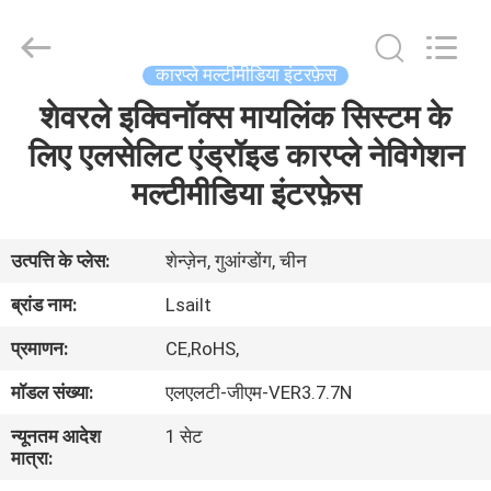
Shenzhen
Xinsongxia
Automobile
Electron
Co.,Ltd.
कारप्ले मल्टीमीडिया इंटरफ़ेस
All
Rights
Reserved.
शेवरले इक्विनॉक्स मायलिंक सिस्टम के
घर
लिए एलसेलिट एंड्रॉइड कारप्ले नेविगेशन
उत्पादों
मल्टीमीडिया इंटरफ़ेस
वीडियो
उत्पत्ति के प्लेस:
शेन्ज़ेन, गुआंग्डोंग, चीन
ब्रांड नाम:
Lsailt
हमारे
प्रमाणन:
CE,RoHS,
बारे
मॉडल संख्या:
एलएलटी-जीएम-VER3.7.7N
में
न्यूनतम आदेश
1 सेट
मात्रा:
कारखाना