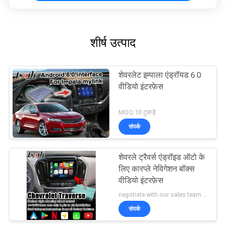
शीर्ष उत्पाद
शेवरलेट इम्पाला एंड्रॉयड 6.0
वीडियो इंटरफ़ेस
MOQ:10 टुकड़े
संपर्क
शेवरले ट्रैवर्स एंड्रॉइड ऑटो के
लिए कारप्ले नेविगेशन बॉक्स
वीडियो इंटरफ़ेस
negotiate with our sales team MOQ:10 टुकड़े
संपर्क