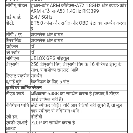
सीपीयू मॉडल
डुअल-कोर ARM कॉर्टेक्स-A72 1.8GHz और क्वाड-कोर
ARM कॉर्टेक्स-A53 1.4GHz RK3399
वाई-फाई:
2.4 / 5GHz
बीटी:
BT5.0 कॉल और संगीत और OBD डेटा का समर्थन करता
है
सीपी / एए
वायरलेस और वायर्ड
मिररलिंक
वायरलेस और वायर्ड
हाईकार
हाँ
प्ले स्टोर:
हाँ
जीपीएस
UBLOX GPS मॉड्यूल
डीएसपी
256 डीएसपी चिप, डीएसपी चिप के 16 पीरियड ईक्यू के
साथ, समायोज्य सम्राट, आदि
स्प्लिट स्क्रीन
समर्थन
यूआई चुनें
वैकल्पिक के लिए 5 सेट
हार्डवेयर कॉन्फ़िगरेशन
टीएफ कार्ड :
अधिकतम 64GB का समर्थन करता है (उत्पाद में टीएफ
कार्ड शामिल नहीं है)
नेविगेशन ध्वनि
छोटे स्पीकर जोड़ें। यदि आप रेडियो नहीं सुनते हैं, तो मूल
कार स्पीकर से नेविगेशन ध्वनि।
एवी इन:
डीटीवी
एचडी-एमआई
720P का समर्थन करता है
आउट: