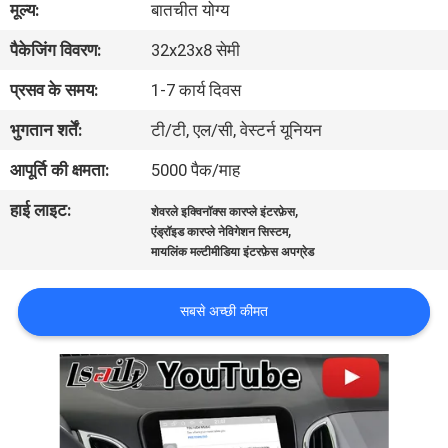
मूल्य:
बातचीत योग्य
भ्रमण
पैकेजिंग विवरण:
32x23x8 सेमी
गुणवत्ता
प्रसव के समय:
1-7 कार्य दिवस
नियंत्रण
भुगतान शर्तें:
टी/टी, एल/सी, वेस्टर्न यूनियन
आपूर्ति की क्षमता:
5000 पैक/माह
संपर्क
हाई लाइट:
,
शेवरले इक्विनॉक्स कारप्ले इंटरफ़ेस
करें
,
एंड्रॉइड कारप्ले नेविगेशन सिस्टम
मायलिंक मल्टीमीडिया इंटरफ़ेस अपग्रेड
समाचार
सबसे अच्छी कीमत
मामलों
SITEMAP