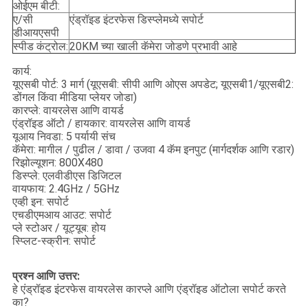
ओईएम बीटी:
ए/सी
एंड्रॉइड इंटरफेस डिस्प्लेमध्ये सपोर्ट
डीआयएसपी
स्पीड कंट्रोल:
20KM च्या खाली कॅमेरा जोडणे प्रभावी आहे
कार्य:
यूएसबी पोर्ट: 3 मार्ग (यूएसबी: सीपी आणि ओएस अपडेट; यूएसबी1/यूएसबी2:
डोंगल किंवा मीडिया प्लेयर जोडा)
कारप्ले: वायरलेस आणि वायर्ड
एंड्रॉइड ऑटो / हायकार: वायरलेस आणि वायर्ड
यूआय निवडा: 5 पर्यायी संच
कॅमेरा: मागील / पुढील / डावा / उजवा 4 कॅम इनपुट (मार्गदर्शक आणि रडार)
रिझोल्यूशन: 800X480
डिस्प्ले: एलवीडीएस डिजिटल
वायफाय: 2.4GHz / 5GHz
एव्ही इन: सपोर्ट
एचडीएमआय आउट: सपोर्ट
प्ले स्टोअर / यूट्यूब: होय
स्प्लिट-स्क्रीन: सपोर्ट
प्रश्न आणि उत्तर:
हे एंड्रॉइड इंटरफेस वायरलेस कारप्ले आणि एंड्रॉइड ऑटोला सपोर्ट करते
का?