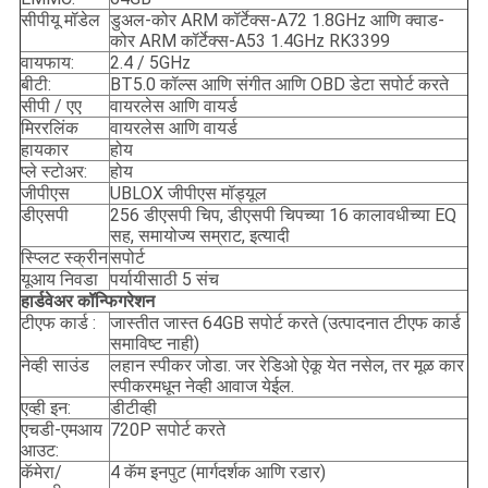
सीपीयू मॉडेल
डुअल-कोर ARM कॉर्टेक्स-A72 1.8GHz आणि क्वाड-
कोर ARM कॉर्टेक्स-A53 1.4GHz RK3399
वायफाय:
2.4 / 5GHz
बीटी:
BT5.0 कॉल्स आणि संगीत आणि OBD डेटा सपोर्ट करते
सीपी / एए
वायरलेस आणि वायर्ड
मिररलिंक
वायरलेस आणि वायर्ड
हायकार
होय
प्ले स्टोअर:
होय
जीपीएस
UBLOX जीपीएस मॉड्यूल
डीएसपी
256 डीएसपी चिप, डीएसपी चिपच्या 16 कालावधीच्या EQ
सह, समायोज्य सम्राट, इत्यादी
स्प्लिट स्क्रीन
सपोर्ट
यूआय निवडा
पर्यायीसाठी 5 संच
हार्डवेअर कॉन्फिगरेशन
टीएफ कार्ड :
जास्तीत जास्त 64GB सपोर्ट करते (उत्पादनात टीएफ कार्ड
समाविष्ट नाही)
नेव्ही साउंड
लहान स्पीकर जोडा. जर रेडिओ ऐकू येत नसेल, तर मूळ कार
स्पीकरमधून नेव्ही आवाज येईल.
एव्ही इन:
डीटीव्ही
एचडी-एमआय
720P सपोर्ट करते
आउट:
कॅमेरा/
4 कॅम इनपुट (मार्गदर्शक आणि रडार)