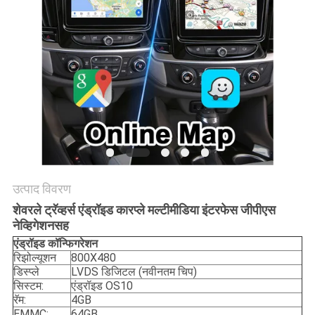
PRIVACY
POLICY
उत्पाद विवरण
शेवरले ट्रॅव्हर्स एंड्रॉइड कारप्ले मल्टीमीडिया इंटरफेस जीपीएस
नेव्हिगेशनसह
एंड्रॉइड
कॉन्फिगरेशन
रिझोल्यूशन
800X480
डिस्प्ले
LVDS डिजिटल (नवीनतम चिप)
सिस्टम:
एंड्रॉइड OS10
रॅम:
4GB
EMMC:
64GB