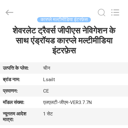
Shenzhen
Xinsongxia
Automobile
Electron
Co.,Ltd.
कारप्ले मल्टीमीडिया इंटरफ़ेस
All
Rights
Reserved.
शेवरलेट ट्रैवर्स जीपीएस नेविगेशन के
घर
साथ एंड्रॉयड कारप्ले मल्टीमीडिया
उत्पादों
इंटरफ़ेस
वीडियो
उत्पत्ति के प्लेस:
चीन
ब्रांड नाम:
Lsailt
हमारे
प्रमाणन:
CE
बारे
मॉडल संख्या:
एलएलटी-जीएम-VER3.7.7N
में
न्यूनतम आदेश
1 सेट
मात्रा:
कारखाना