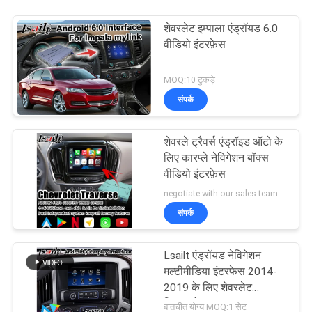
शेवरलेट इम्पाला एंड्रॉयड 6.0
वीडियो इंटरफ़ेस
MOQ:10 टुकड़े
संपर्क
शेवरले ट्रैवर्स एंड्रॉइड ऑटो के
लिए कारप्ले नेविगेशन बॉक्स
वीडियो इंटरफ़ेस
negotiate with our sales team MOQ:10 टुकड़े
संपर्क
Lsailt एंड्रॉयड नेविगेशन
मल्टीमीडिया इंटरफेस 2014-
2019 के लिए शेवरलेट
सिल्वरडो 1500 2500 3500
बातचीत योग्य MOQ:1 सेट