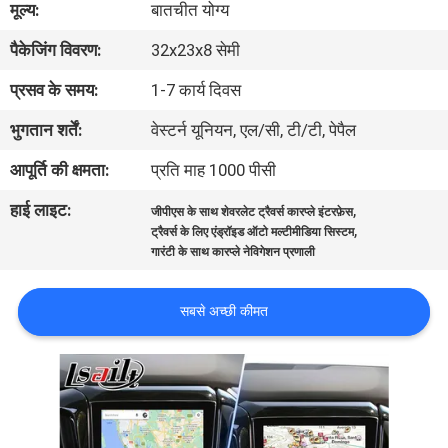
मूल्य:
बातचीत योग्य
भ्रमण
पैकेजिंग विवरण:
32x23x8 सेमी
गुणवत्ता
प्रसव के समय:
1-7 कार्य दिवस
नियंत्रण
भुगतान शर्तें:
वेस्टर्न यूनियन, एल/सी, टी/टी, पेपैल
आपूर्ति की क्षमता:
प्रति माह 1000 पीसी
संपर्क
हाई लाइट:
,
जीपीएस के साथ शेवरलेट ट्रैवर्स कारप्ले इंटरफ़ेस
करें
,
ट्रैवर्स के लिए एंड्रॉइड ऑटो मल्टीमीडिया सिस्टम
गारंटी के साथ कारप्ले नेविगेशन प्रणाली
समाचार
सबसे अच्छी कीमत
मामलों
SITEMAP