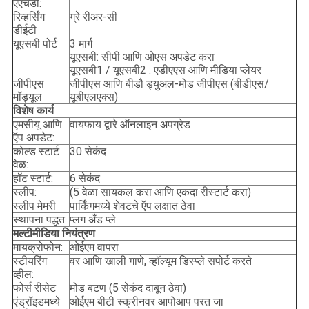
एएचडी:
रिव्हर्सिंग
ग्रे रीअर-सी
डीईटी
यूएसबी पोर्ट
3 मार्ग
यूएसबी: सीपी आणि ओएस अपडेट करा
यूएसबी1 / यूएसबी2 : एडीएएस आणि मीडिया प्लेयर
जीपीएस
जीपीएस आणि बीडौ ड्युअल-मोड जीपीएस (बीडीएस/
मॉड्यूल
यूबीएलएक्स)
विशेष कार्य
एमसीयू आणि
वायफाय द्वारे ऑनलाइन अपग्रेड
ऍप अपडेट:
कोल्ड स्टार्ट
30 सेकंद
वेळ:
हॉट स्टार्ट:
6 सेकंद
स्लीप:
(5 वेळा सायकल करा आणि एकदा रीस्टार्ट करा)
स्लीप मेमरी
पार्किंगमध्ये शेवटचे ऍप लक्षात ठेवा
स्थापना पद्धत
प्लग अँड प्ले
मल्टीमीडिया नियंत्रण
मायक्रोफोन:
ओईएम वापरा
स्टीयरिंग
वर आणि खाली गाणे, व्हॉल्यूम डिस्प्ले सपोर्ट करते
व्हील:
फोर्स रीसेट
मोड बटण (5 सेकंद दाबून ठेवा)
एंड्रॉइडमध्ये
ओईएम बीटी स्क्रीनवर आपोआप परत जा