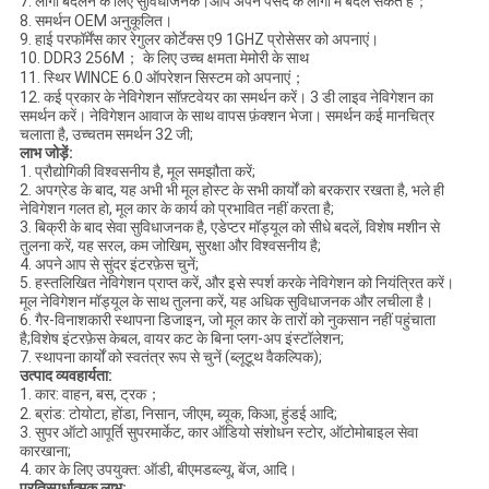
7. लोगो बदलने के लिए सुविधाजनक।आप अपने पसंद के लोगो में बदल सकते हैं；
8. समर्थन OEM अनुकूलित।
9. हाई परफॉर्मेंस कार रेगुलर कोर्टेक्स ए9 1GHZ प्रोसेसर को अपनाएं।
10. DDR3 256M； के लिए उच्च क्षमता मेमोरी के साथ
11. स्थिर WINCE 6.0 ऑपरेशन सिस्टम को अपनाएं；
12. कई प्रकार के नेविगेशन सॉफ़्टवेयर का समर्थन करें। 3 डी लाइव नेविगेशन का
समर्थन करें। नेविगेशन आवाज के साथ वापस फ़ंक्शन भेजा। समर्थन कई मानचित्र
चलाता है, उच्चतम समर्थन 32 जी;
लाभ जोड़ें:
1. प्रौद्योगिकी विश्वसनीय है, मूल समझौता करें;
2. अपग्रेड के बाद, यह अभी भी मूल होस्ट के सभी कार्यों को बरकरार रखता है, भले ही
नेविगेशन गलत हो, मूल कार के कार्य को प्रभावित नहीं करता है;
3. बिक्री के बाद सेवा सुविधाजनक है, एडेप्टर मॉड्यूल को सीधे बदलें, विशेष मशीन से
तुलना करें, यह सरल, कम जोखिम, सुरक्षा और विश्वसनीय है;
4. अपने आप से सुंदर इंटरफ़ेस चुनें;
5. हस्तलिखित नेविगेशन प्राप्त करें, और इसे स्पर्श करके नेविगेशन को नियंत्रित करें।
मूल नेविगेशन मॉड्यूल के साथ तुलना करें, यह अधिक सुविधाजनक और लचीला है।
6. गैर-विनाशकारी स्थापना डिजाइन, जो मूल कार के तारों को नुकसान नहीं पहुंचाता
है;विशेष इंटरफ़ेस केबल, वायर कट के बिना प्लग-अप इंस्टॉलेशन;
7. स्थापना कार्यों को स्वतंत्र रूप से चुनें (ब्लूटूथ वैकल्पिक);
उत्पाद व्यवहार्यता:
1. कार: वाहन, बस, ट्रक；
2. ब्रांड: टोयोटा, होंडा, निसान, जीएम, ब्यूक, किआ, हुंडई आदि;
3. सुपर ऑटो आपूर्ति सुपरमार्केट, कार ऑडियो संशोधन स्टोर, ऑटोमोबाइल सेवा
कारखाना;
4. कार के लिए उपयुक्त: ऑडी, बीएमडब्ल्यू, बेंज, आदि।
प्रतिस्पर्धात्मक लाभ
: