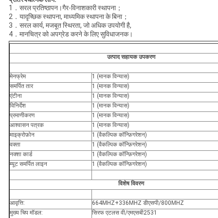
1．सरल प्रतिष्ठापन।गैर-विनाशकारी स्थापना；
2．यादृच्छिक स्थापना, माध्यमिक स्थापना के बिना；
3．सरल कार्य, मजबूत स्थिरता, जो अधिक उपयोगी है,
4．मानचित्र को अपग्रेड करने के लिए सुविधाजनक।
उत्पाद सहायक उपकरण
मेनफ्रेम
1 (मानक विन्यास)
समर्पित तार
1 (मानक विन्यास)
एंटीना
1 (मानक विन्यास)
विनिर्देश
1 (मानक विन्यास)
प्रमाणीकरण
1 (मानक विन्यास)
आश्वासन पत्रक
1 (मानक विन्यास)
माइक्रोफ़ोन
1 (वैकल्पिक कॉन्फ़िगरेशन)
वक्ता
1 (वैकल्पिक कॉन्फ़िगरेशन)
नक्शा कार्ड
1 (वैकल्पिक कॉन्फ़िगरेशन)
म्यूट समर्पित लाइन
1 (वैकल्पिक कॉन्फ़िगरेशन)
विशेष विवरण
आवृत्ति:
664MHZ+336MHZ डीएसपी/800MHZ
मुख्य चिप मॉडल:
सिरफ एटलस वी/एमएसबी2531