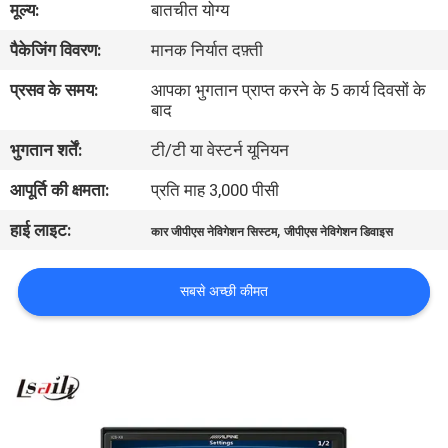
मूल्य:
बातचीत योग्य
भ्रमण
पैकेजिंग विवरण:
मानक निर्यात दफ़्ती
गुणवत्ता
प्रसव के समय:
आपका भुगतान प्राप्त करने के 5 कार्य दिवसों के
बाद
नियंत्रण
भुगतान शर्तें:
टी/टी या वेस्टर्न यूनियन
संपर्क
आपूर्ति की क्षमता:
प्रति माह 3,000 पीसी
करें
हाई लाइट:
,
कार जीपीएस नेविगेशन सिस्टम
जीपीएस नेविगेशन डिवाइस
समाचार
सबसे अच्छी कीमत
मामलों
साइटमैप