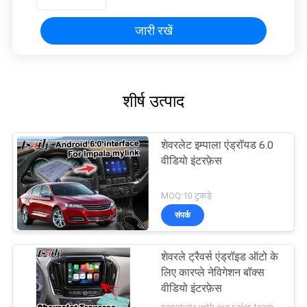
जारी रखें
शीर्ष उत्पाद
शेवरलेट इम्पाला एंड्रॉयड 6.0
वीडियो इंटरफ़ेस
MOQ:10 टुकड़े
संपर्क
शेवरले ट्रैवर्स एंड्रॉइड ऑटो के
लिए कारप्ले नेविगेशन बॉक्स
वीडियो इंटरफ़ेस
negotiate with our sales team MOQ:10 टुकड़े