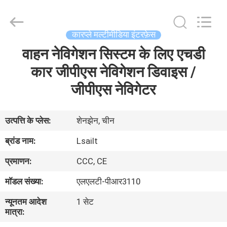
Shenzhen
Xinsongxia
Automobile
Electron
Co.,Ltd.
कारप्ले मल्टीमीडिया इंटरफ़ेस
All
Rights
Reserved.
वाहन नेविगेशन सिस्टम के लिए एचडी
घर
कार जीपीएस नेविगेशन डिवाइस /
उत्पादों
जीपीएस नेविगेटर
वीडियो
उत्पत्ति के प्लेस:
शेनझेन, चीन
ब्रांड नाम:
Lsailt
हमारे
प्रमाणन:
CCC, CE
बारे
मॉडल संख्या:
एलएलटी-पीआर3110
में
न्यूनतम आदेश
1 सेट
मात्रा:
कारखाना