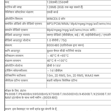
याद:
128एमबी/256एमबी
स्टोरेज की जगह:
128MB (8GB तक बढ़ा सकते हैं)
नेविगेशन सॉफ्टवेयर भंडारण:
एसडी कार्ड
ऑपरेटिंग सिस्टम:
WINCE6.0 कोर
समर्थित ऑडियो और वीडियो प्रारूप:
MP3/PCM/WMA/ Mp4/mpeg/mpg/asf/wmv/mo
समर्थन वीडियो प्रकार:
Mp4/mpeg/mpg/asf/wmv/mov आदि।
वीडियो आउटपुट स्वरूप:
समग्र वीडियो (सीवीबीएस, वाई / सी, वाईपीबीपीआर) / एनाल
वीडियो आउटपुट वोल्टेज:
1.0 वीपीपी / 75Ω
संकल्प:
800X480 (प्रतिरोधक द्वारा चयन)
ध्वनि आउटपुट:
डुअल चैनल सीडी स्टीरियो साउंड
परिचालन तापमान:
～40°C से +85°C
भंडारण तापमान:
40°C से +100°C
ऑपरेटिंग वोल्टेज:
डीसी 9-16V
ट्रैकिंग संवेदनशीलता:
～161डीबीएम
पोजिशनिंग सटीकता:
10m, 2D RMS, 5m, 2D RMS, WAAS सक्षम
जीपीएस एंटीना प्रकार:
बाहरी सक्रिय सिरेमिक एंटीना
मॉडल के लिए: AVH‐
P6300BT/P8400BH/X8500BHS/X7500BT/X6500DVD/X4500BT/X2500BT/X
NAVI इंटरफ़ेस के साथ सभी मशीन।(800X480)
कथन: इस वेबसाइट पर सभी ब्रांड मूल कंपनी के हैं,