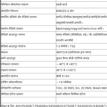
नेविगेशन सॉफ्टवेयर भंडारण:
एसडी कार्ड
ऑपरेटिंग सिस्टम:
WINCE6.0 कोर
समर्थित ऑडियो और वीडियो प्रारूप:
एमपी3/पीसीएम/डबल्यूएमए/एमपी4/एमपीईजी/एमप
डब्लूएमवी/एमओवी इत्यादि।
समर्थन वीडियो प्रकार:
Mp4/mpeg/mpg/asf/wmv/mov आदि।
वीडियो आउटपुट स्वरूप:
समग्र वीडियो (सीवीबीएस, वाई / सी, वाईपीबीपीआर
एनालॉग आरजीबी
वीडियो आउटपुट वोल्टेज:
1.0 वीपीपी / 75Ω
संकल्प:
480*234 (प्रतिरोधक द्वारा चयन)
ध्वनि आउटपुट:
डुअल चैनल सीडी स्टीरियो साउंड
परिचालन तापमान:
～40°C से +85°C
भंडारण तापमान:
40°C से +100°C
ऑपरेटिंग वोल्टेज:
डीसी 9-16V
ट्रैकिंग संवेदनशीलता:
～161डीबीएम
पोजिशनिंग सटीकता:
10m, 2D RMS, 5m, 2D RMS, WAAS सक्षम
जीपीएस एंटीना प्रकार:
बाहरी सक्रिय सिरेमिक एंटीना
मॉडल के लिए: AVH‐P6300BT/P8400BH/X8500BHS/X7500BT/X6500DVD/X4500BT/X