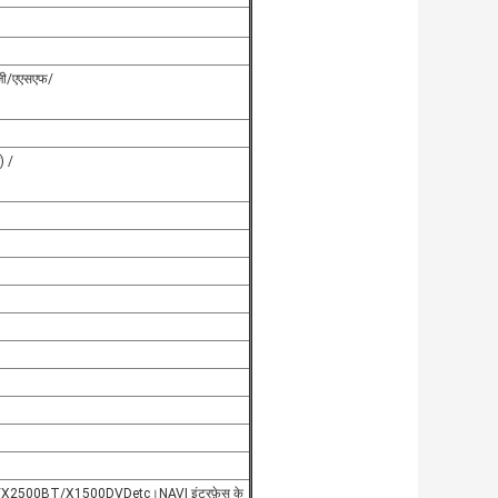
ीजी/एएसएफ/
) /
2500BT/X1500DVDetc।NAVI इंटरफ़ेस के