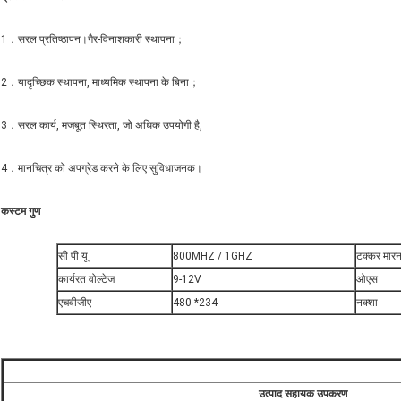
1．सरल प्रतिष्ठापन।गैर-विनाशकारी स्थापना；
2．यादृच्छिक स्थापना, माध्यमिक स्थापना के बिना；
3．सरल कार्य, मजबूत स्थिरता, जो अधिक उपयोगी है,
4．मानचित्र को अपग्रेड करने के लिए सुविधाजनक।
कस्टम गुण
सी पी यू
800MHZ / 1GHZ
टक्कर मारन
कार्यरत वोल्टेज
9-12V
ओएस
एचवीजीए
480 *234
नक्शा
उत्पाद सहायक उपकरण