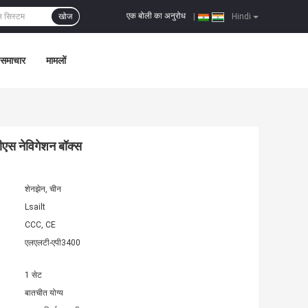
एक बोली का अनुरोध
खोज
|
Hindi
समाचार
मामलों
पीएस नेविगेशन बॉक्स
शेनझेन, चीन
Lsailt
CCC, CE
एलएलटी-एपी3400
1 सेट
बातचीत योग्य