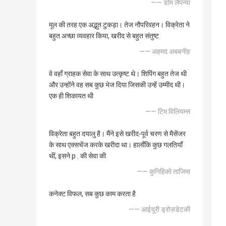
—— डोम लैपन्या
मूल की तरह एक अद्भुत टुकड़ा। तेज नौपरिवहन। विक्रेता ने
बहुत अच्छा व्यवहार किया, खरीद से बहुत संतुष्ट
—— अहमद अबबनीह
वे वहाँ ग्राहक सेवा के साथ उत्कृष्ट थे। शिपिंग बहुत तेज थी
और उन्होंने वह सब कुछ भेज दिया जिसकी उन्हें उम्मीद थी।
एक ही शिकायत थी
—— टिम विलियम्स
विक्रेता बहुत दयालु है। मैंने इसे खरीद-पूर्व चरण से मैसेंजर
के साथ एक्सचेंज करके खरीदा था। हालाँकि कुछ गलतियाँ
थीं, इसने p . की सेवा की
—— कुनिहिको ताजिमा
कनेक्ट विफल, सब कुछ काम करता है
—— आईयूरी ड्रोज़डेटकी