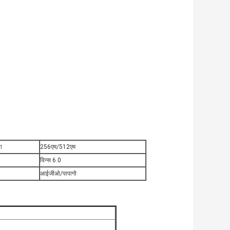
ा
256एम/512एम
विन्स 6.0
आईजीओ/पापागो