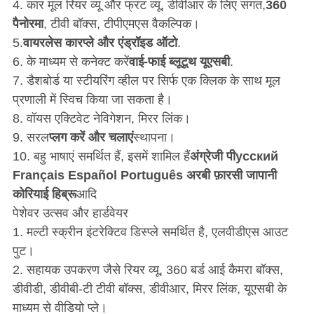
4. कार मूल रियर व्यू और फ्रंट व्यू, डीवीआर के लिए संगत,
360
पैनोरमा
, टीवी बॉक्स, टीपीएमएस वैकल्पिक।
5.
वायरलेस कारप्ले और एंड्रॉइड ऑटो
.
6. के माध्यम से कनेक्ट करें
वाई-फाई ब्लूटूथ यूएसबी
.
7. डैशबोर्ड या स्टीयरिंग व्हील पर सिर्फ एक क्लिक के साथ मूल
प्रणाली में स्विच किया जा सकता है।
8. वॉयस एक्टिवेट नेविगेशन, मिरर लिंक।
9. सरल
प्लग करें और चलाएं
स्थापना।
10. बहु भाषाएं समर्थित हैं, इसमें शामिल हैं
अंग्रेजी पी
усский
Français Español Português अरबी फ़ारसी जापानी
कोरियाई हिब्रू
आदि
पेशेवर उत्सव और हार्डवेयर
1. मल्टी स्क्रीन इंटरेक्टिव डिस्प्ले समर्थित है, एलवीडीएस आउट
पुट।
2. सहायक उपकरण जैसे रियर व्यू, 360 बर्ड आई कैमरा बॉक्स,
डीवीडी, डीवीबी-टी टीवी बॉक्स, डीवीआर, मिरर लिंक, यूएसबी के
माध्यम से वीडियो प्ले।