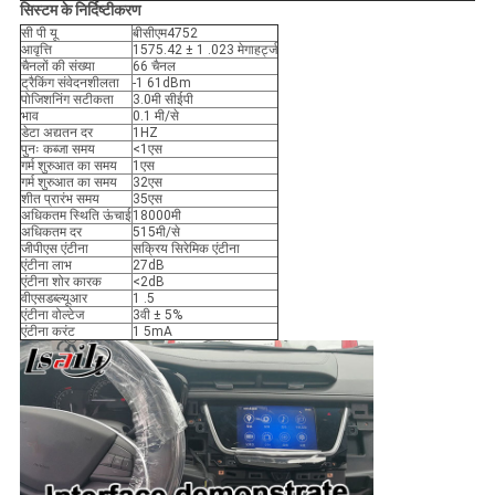
सिस्टम के निर्दिष्टीकरण
सी पी यू
बीसीएम4752
आवृत्ति
1575.42 ± 1 .023 मेगाहर्ट्ज
चैनलों की संख्या
66 चैनल
ट्रैकिंग संवेदनशीलता
-1 61dBm
पोजिशनिंग सटीकता
3.0मी सीईपी
भाव
0.1 मी/से
डेटा अद्यतन दर
1HZ
पुनः कब्जा समय
<1एस
गर्म शुरुआत का समय
1एस
गर्म शुरुआत का समय
32एस
शीत प्रारंभ समय
35एस
अधिकतम स्थिति ऊंचाई
18000मी
अधिकतम दर
515मी/से
जीपीएस एंटीना
सक्रिय सिरेमिक एंटीना
एंटीना लाभ
27dB
एंटीना शोर कारक
<2dB
वीएसडब्ल्यूआर
1 .5
एंटीना वोल्टेज
3वी ± 5%
एंटीना करंट
1 5mA