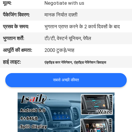
मूल्य:
Negotiate with us
भ्रमण
पैकेजिंग विवरण:
मानक निर्यात दफ़्ती
गुणवत्ता
प्रसव के समय:
भुगतान प्राप्त करने के 2 कार्य दिवसों के बाद
नियंत्रण
भुगतान शर्तें:
टी/टी, वेस्टर्न यूनियन, पेपैल
आपूर्ति की क्षमता:
2000 टुकड़े/माह
संपर्क
हाई लाइट:
,
एंड्रॉइड कार नेविगेशन
एंड्रॉइड नेविगेशन डिवाइस
करें
सबसे अच्छी कीमत
समाचार
मामलों
साइटमैप