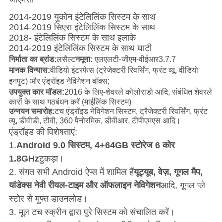
2014-2019 युकोन इंटेलिलिंक सिस्टम के साथ
2014-2019 सिएरा इंटेलिलिंक सिस्टम के साथ
2018- इंटेलिलिंक सिस्टम के साथ इलाके
2014-2019 इंटेलिलिंक सिस्टम के साथ घाटी
निर्माता का ब्रांड:
लसैल्ट
नमूना
:
एलएलटी-जीएम-वीईआर3.7.7
मानक विन्यास:
वीडियो इंटरफेस (ट्रेजेक्टरी रिवर्सिंग, फ्रंट व्यू, वीडियो
इनपुट) और एंड्रॉइड नेविगेशन बॉक्स;
उपयुक्त कार मॉडल:
2016 के लिए-
शेवरले कोलोराडो आदि, संबंधित शेवरले
कारों के साथ गठबंधन करें
(माईलिंक सिस्टम
)
उन्नयन समारोह:
टच एंड्रॉइड नेविगेशन सिस्टम, ट्रैजेक्टरी रिवर्सिंग, फ्रंट
व्यू, डीवीडी, टीवी, 360 पैनोरमिक, डीवीआर, टीपीएमएस आदि।
एंड्रॉइड की विशेषताएं:
1.
Android 9.0 सिस्टम, 4+64GB स्टोरेज 6 कोर
1.8GHz
टुकड़ा।
2. संगत सभी Android ऐप्स में शामिल हैं
यूट्यूब, वेज़, गूगल मैप,
यांडेक्स नेवी रीयल-टाइम और ऑफलाइन नेविगेशन
आदि, गूगल प्ले
स्टोर से मुफ्त डाउनलोड।
3. मूल टच स्क्रीन द्वारा पूरे सिस्टम को संचालित करें।