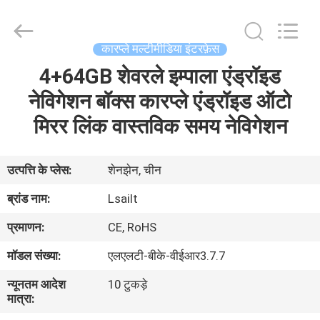
Shenzhen
Xinsongxia
Automobile
Electron
Co.,Ltd.
कारप्ले मल्टीमीडिया इंटरफ़ेस
All
Rights
Reserved.
4+64GB शेवरले इम्पाला एंड्रॉइड
घर
नेविगेशन बॉक्स कारप्ले एंड्रॉइड ऑटो
उत्पादों
मिरर लिंक वास्तविक समय नेविगेशन
वीडियो
उत्पत्ति के प्लेस:
शेनझेन, चीन
ब्रांड नाम:
Lsailt
हमारे
प्रमाणन:
CE, RoHS
बारे
मॉडल संख्या:
एलएलटी-बीके-वीईआर3.7.7
में
न्यूनतम आदेश
10 टुकड़े
मात्रा:
कारखाना