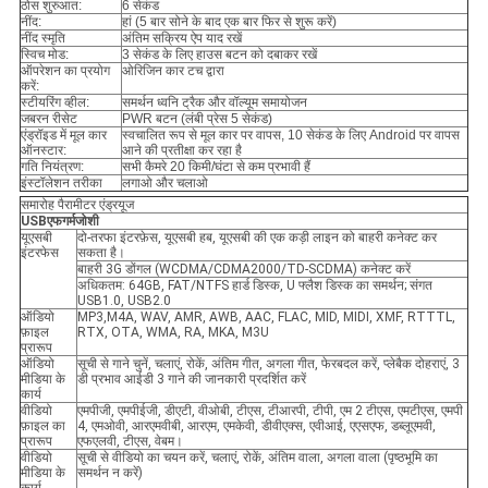
ठोस शुरुआत:
6 सेकंड
नींद:
हां (5 बार सोने के बाद एक बार फिर से शुरू करें)
नींद स्मृति
अंतिम सक्रिय ऐप याद रखें
स्विच मोड:
3 सेकंड के लिए हाउस बटन को दबाकर रखें
ऑपरेशन का प्रयोग
ओरिजिन कार टच द्वारा
करें:
स्टीयरिंग व्हील:
समर्थन ध्वनि ट्रैक और वॉल्यूम समायोजन
जबरन रीसेट
PWR बटन (लंबी प्रेस 5 सेकंड)
एंड्रॉइड में मूल कार
स्वचालित रूप से मूल कार पर वापस, 10 सेकंड के लिए Android पर वापस
ऑनस्टार:
आने की प्रतीक्षा कर रहा है
गति नियंत्रण:
सभी कैमरे 20 किमी/घंटा से कम प्रभावी हैं
इंस्टॉलेशन तरीका
लगाओ और चलाओ
समारोह पैरामीटर एंड्रयूज
USB
एफ
गर्मजोशी
यूएसबी
दो-तरफा इंटरफ़ेस, यूएसबी हब, यूएसबी की एक कड़ी लाइन को बाहरी कनेक्ट कर
इंटरफेस
सकता है।
बाहरी 3G डोंगल (WCDMA/CDMA2000/TD-SCDMA) कनेक्ट करें
अधिकतम: 64GB, FAT/NTFS हार्ड डिस्क, U फ्लैश डिस्क का समर्थन; संगत
USB1.0, USB2.0
ऑडियो
MP3,M4A, WAV, AMR, AWB, AAC, FLAC, MID, MIDI, XMF, RTTTL,
फ़ाइल
RTX, OTA, WMA, RA, MKA, M3U
प्रारूप
ऑडियो
सूची से गाने चुनें, चलाएं, रोकें, अंतिम गीत, अगला गीत, फेरबदल करें, प्लेबैक दोहराएं, 3
मीडिया के
डी प्रभाव आईडी 3 गाने की जानकारी प्रदर्शित करें
कार्य
वीडियो
एमपीजी, एमपीईजी, डीएटी, वीओबी, टीएस, टीआरपी, टीपी, एम 2 टीएस, एमटीएस, एमपी
फ़ाइल का
4, एमओवी, आरएमवीबी, आरएम, एमकेवी, डीवीएक्स, एवीआई, एएसएफ, डब्लूएमवी,
प्रारूप
एफएलवी, टीएस, वेबम।
वीडियो
सूची से वीडियो का चयन करें, चलाएं, रोकें, अंतिम वाला, अगला वाला (पृष्ठभूमि का
मीडिया के
समर्थन न करें)