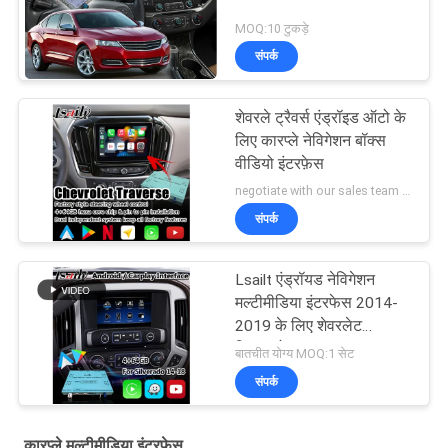
MOQ:10 टुकड़े
संपर्क
शेवरले ट्रैवर्स एंड्रॉइड ऑटो के
लिए कारप्ले नेविगेशन बॉक्स
वीडियो इंटरफ़ेस
negotiate with our sales team MOQ:10 टुकड़े
संपर्क
Lsailt एंड्रॉयड नेविगेशन
मल्टीमीडिया इंटरफेस 2014-
2019 के लिए शेवरलेट
सिल्वरडो 1500 2500 3500
बातचीत योग्य MOQ:1 सेट
माइलिंक सिस्टम
संपर्क
कारप्ले मल्टीमीडिया इंटरफ़ेस