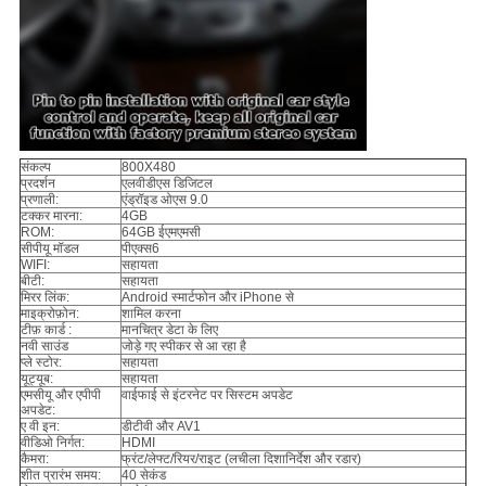
संकल्प
800X480
प्रदर्शन
एलवीडीएस डिजिटल
प्रणाली:
एंड्रॉइड ओएस 9.0
टक्कर मारना:
4GB
ROM:
64GB ईएमएमसी
सीपीयू मॉडल
पीएक्स6
WIFI:
सहायता
बीटी:
सहायता
मिरर लिंक:
Android स्मार्टफोन और iPhone से
माइक्रोफ़ोन:
शामिल करना
टीफ़ कार्ड :
मानचित्र डेटा के लिए
नवी साउंड
जोड़े गए स्पीकर से आ रहा है
प्ले स्टोर:
सहायता
यूट्यूब:
सहायता
एमसीयू और एपीपी
वाईफाई से इंटरनेट पर सिस्टम अपडेट
अपडेट:
ए वी इन:
डीटीवी और AV1
वीडिओ निर्गत:
HDMI
कैमरा:
फ्रंट/लेफ्ट/रियर/राइट (लचीला दिशानिर्देश और रडार)
शीत प्रारंभ समय:
40 सेकंड