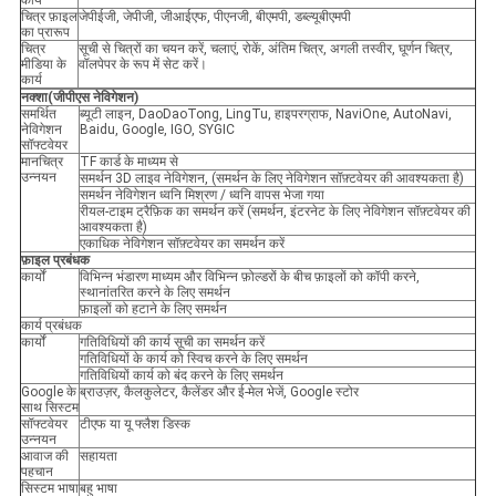
कार्य
चित्र फ़ाइल
जेपीईजी, जेपीजी, जीआईएफ, पीएनजी, बीएमपी, डब्ल्यूबीएमपी
का प्रारूप
चित्र
सूची से चित्रों का चयन करें, चलाएं, रोकें, अंतिम चित्र, अगली तस्वीर, घूर्णन चित्र,
मीडिया के
वॉलपेपर के रूप में सेट करें।
कार्य
नक्शा
(
जीपीएस नेविगेशन
)
समर्थित
ब्यूटी लाइन, DaoDaoTong, LingTu, हाइपरग्राफ, NaviOne, AutoNavi,
नेविगेशन
Baidu, Google, IGO, SYGIC
सॉफ्टवेयर
मानचित्र
TF कार्ड के माध्यम से
उन्नयन
समर्थन 3D लाइव नेविगेशन, (समर्थन के लिए नेविगेशन सॉफ़्टवेयर की आवश्यकता है)
समर्थन नेविगेशन ध्वनि मिश्रण / ध्वनि वापस भेजा गया
रीयल-टाइम ट्रैफ़िक का समर्थन करें (समर्थन, इंटरनेट के लिए नेविगेशन सॉफ़्टवेयर की
आवश्यकता है)
एकाधिक नेविगेशन सॉफ़्टवेयर का समर्थन करें
फ़ाइल प्रबंधक
कार्यों
विभिन्न भंडारण माध्यम और विभिन्न फ़ोल्डरों के बीच फ़ाइलों को कॉपी करने,
स्थानांतरित करने के लिए समर्थन
फ़ाइलों को हटाने के लिए समर्थन
कार्य प्रबंधक
कार्यों
गतिविधियों की कार्य सूची का समर्थन करें
गतिविधियों के कार्य को स्विच करने के लिए समर्थन
गतिविधियों कार्य को बंद करने के लिए समर्थन
Google के
ब्राउज़र, कैलकुलेटर, कैलेंडर और ई-मेल भेजें, Google स्टोर
साथ सिस्टम
सॉफ्टवेयर
टीएफ या यू फ्लैश डिस्क
उन्नयन
आवाज की
सहायता
पहचान
सिस्टम भाषा
बहु भाषा