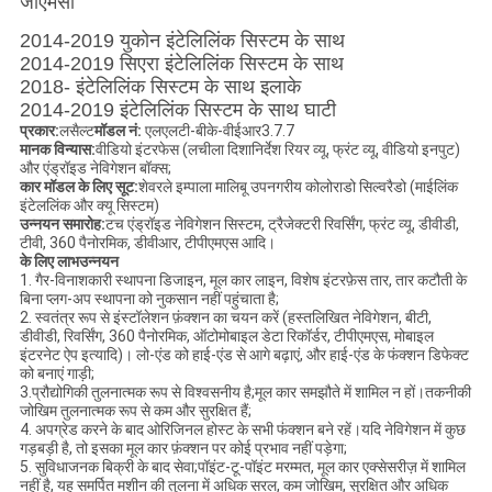
जीएमसी
2014-2019 युकोन इंटेलिलिंक सिस्टम के साथ
2014-2019 सिएरा इंटेलिलिंक सिस्टम के साथ
2018- इंटेलिलिंक सिस्टम के साथ इलाके
2014-2019 इंटेलिलिंक सिस्टम के साथ घाटी
प्रकार:
लसैल्ट
मॉडल नं
:
एलएलटी-बीके-वीईआर3.7.7
मानक विन्यास:
वीडियो इंटरफेस (लचीला दिशानिर्देश रियर व्यू, फ्रंट व्यू, वीडियो इनपुट)
और एंड्रॉइड नेविगेशन बॉक्स;
कार मॉडल के लिए सूट:
शेवरले इम्पाला मालिबू उपनगरीय कोलोराडो सिल्वरैडो (माईलिंक
इंटेललिंक और क्यू सिस्टम)
उन्नयन
समारोह:
टच एंड्रॉइड नेविगेशन सिस्टम, ट्रैजेक्टरी रिवर्सिंग, फ्रंट व्यू, डीवीडी,
टीवी, 360 पैनोरमिक, डीवीआर, टीपीएमएस आदि।
के लिए लाभ
उन्नयन
1. गैर-विनाशकारी स्थापना डिजाइन, मूल कार लाइन, विशेष इंटरफ़ेस तार, तार कटौती के
बिना प्लग-अप स्थापना को नुकसान नहीं पहुंचाता है;
2. स्वतंत्र रूप से इंस्टॉलेशन फ़ंक्शन का चयन करें (हस्तलिखित नेविगेशन, बीटी,
डीवीडी, रिवर्सिंग, 360 पैनोरमिक, ऑटोमोबाइल डेटा रिकॉर्डर, टीपीएमएस, मोबाइल
इंटरनेट ऐप इत्यादि)। लो-एंड को हाई-एंड से आगे बढ़ाएं, और हाई-एंड के फंक्शन डिफेक्ट
को बनाएं गाड़ी;
3.प्रौद्योगिकी तुलनात्मक रूप से विश्वसनीय है;मूल कार समझौते में शामिल न हों।तकनीकी
जोखिम तुलनात्मक रूप से कम और सुरक्षित हैं;
4. अपग्रेड करने के बाद ओरिजिनल होस्ट के सभी फंक्शन बने रहें।यदि नेविगेशन में कुछ
गड़बड़ी है, तो इसका मूल कार फ़ंक्शन पर कोई प्रभाव नहीं पड़ेगा;
5. सुविधाजनक बिक्री के बाद सेवा;पॉइंट-टू-पॉइंट मरम्मत, मूल कार एक्सेसरीज़ में शामिल
नहीं है, यह समर्पित मशीन की तुलना में अधिक सरल, कम जोखिम, सुरक्षित और अधिक