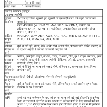
विनिर्देश
1 (मानक विन्यास)
वारंटी कार्ड
1 (मानक विन्यास)
समारोह पैरामीटर एंड्रयूज
USB
एफ
गर्मजोशी
यूएसबी
दो-तरफा इंटरफ़ेस, यूएसबी हब, यूएसबी की एक कड़ी लाइन को बाहरी कनेक्ट कर
इंटरफेस
सकता है।
बाहरी 4G डोंगल (WCDMA/CDMA2000/TD-SCDMA) कनेक्ट करें
अधिकतम: 64GB, FAT/NTFS हार्ड डिस्क, U फ्लैश डिस्क का समर्थन; संगत
USB1.0, USB2.0
ऑडियो
MP3,M4A, WAV, AMR, AWB, AAC, FLAC, MID, MIDI, XMF, RTTTL,
फ़ाइल
RTX, OTA, WMA, RA, MKA, M3U
प्रारूप
ऑडियो
सूची से गाने चुनें, चलाएं, रोकें, अंतिम गीत, अगला गीत, फेरबदल करें, प्लेबैक दोहराएं, 3
मीडिया के
डी प्रभाव आईडी 3 गाने की जानकारी प्रदर्शित करें
कार्य
वीडियो
एमपीजी, एमपीईजी, डीएटी, वीओबी, टीएस, टीआरपी, टीपी, एम 2 टीएस, एमटीएस, एमपी
फ़ाइल का
4, एमओवी, आरएमवीबी, आरएम, एमकेवी, डीवीएक्स, एवीआई, एएसएफ, डब्लूएमवी,
प्रारूप
एफएलवी, टीएस, वेबम।
वीडियो
सूची से वीडियो का चयन करें, चलाएं, रोकें, अंतिम वाला, अगला वाला (पृष्ठभूमि का
मीडिया के
समर्थन न करें)
कार्य
चित्र फ़ाइल
जेपीईजी, जेपीजी, जीआईएफ, पीएनजी, बीएमपी, डब्ल्यूबीएमपी
का प्रारूप
चित्र
सूची से चित्रों का चयन करें, चलाएं, रोकें, अंतिम चित्र, अगली तस्वीर, घूर्णन चित्र,
मीडिया के
वॉलपेपर के रूप में सेट करें।
कार्य
इंटरनेट
WIFI
अच्छे वाई-फाई कनेक्शन के बाद, वर्तमान का चयन करें वाई-फाई हॉटस्पॉट से कनेक्ट
किया जा सकता है, इंटरनेट के बाद इंटरनेट से कनेक्ट करने के लिए पासवर्ड दर्ज करें
आपके 5G/4G मोबाइल फोन के माध्यम से हॉट नेविगेशन होस्ट के रूप में भी इस्तेमाल