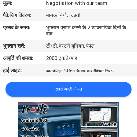
मूल्य:
Negotiation with our team
भ्रमण
पैकेजिंग विवरण:
मानक निर्यात दफ़्ती
गुणवत्ता
प्रसव के समय:
भुगतान प्राप्त करने के 2 व्यावसायिक दिनों के
बाद
नियंत्रण
भुगतान शर्तें:
टी/टी, वेस्टर्न यूनियन, पेपैल
संपर्क
आपूर्ति की क्षमता:
2000 टुकड़े/माह
करें
हाई लाइट:
,
कार जीपीएस नेविगेशन सिस्टम
कार नेविगेशन सिस्टम
समाचार
सबसे अच्छी कीमत
मामलों
साइटमैप