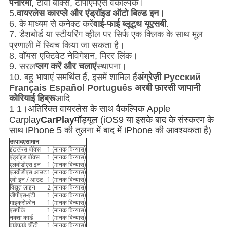
पैनोरमा
, टीवी बॉक्स, टीपीएमएस वैकल्पिक।
5.
वायरलेस कारप्ले और एंड्रॉइड ऑटो बिल्ड इन।
6. के माध्यम से कनेक्ट करें
वाई-फाई ब्लूटूथ यूएसबी
.
7. डैशबोर्ड या स्टीयरिंग व्हील पर सिर्फ एक क्लिक के साथ मूल
प्रणाली में स्विच किया जा सकता है।
8. वॉयस एक्टिवेट नेविगेशन, मिरर लिंक।
9. सरल
प्लग करें और चलाएं
स्थापना।
10. बहु भाषाएं समर्थित हैं, इसमें शामिल हैं
अंग्रेज़ी Pусский
Français Español Português अरबी फ़ारसी जापानी
कोरियाई हिब्रू
आदि
1 1।
अतिरिक्त वायरलेस के साथ वैकल्पिक Apple
Carplay
CarPlay
मॉड्यूल (iOS9 या इसके बाद के संस्करण के
साथ iPhone 5 की तुलना में बाद में iPhone की आवश्यकता है)
उत्पाद
ए
सामान
इंटरफ़ेस बॉक्स
1 (मानक विन्यास)
एंड्रॉइड बॉक्स
1 (मानक विन्यास)
एलवीडीएस इन
1 (मानक विन्यास)
एलवीडीएस आउट
1 (मानक विन्यास)
एवी इन / आउट
1 (मानक विन्यास)
विद्युत लाइन
2 (मानक विन्यास)
जीपीएस-एंटी
1 (मानक विन्यास)
माइक्रोफ़ोन
1 (मानक विन्यास)
एसपीके
1 (मानक विन्यास)
नक्शा कार्ड
1 (मानक विन्यास)
वाईफ़ाई चींटी
1 (मानक विन्यास)