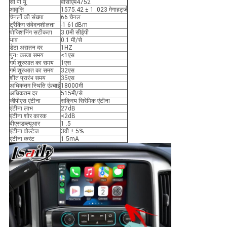
सी पी यू
बीसीएम4752
आवृत्ति
1575.42 ± 1 .023 मेगाहर्ट्ज
चैनलों की संख्या
66 चैनल
ट्रैकिंग संवेदनशीलता
-1 61dBm
पोजिशनिंग सटीकता
3.0मी सीईपी
भाव
0.1 मी/से
डेटा अद्यतन दर
1HZ
पुनः कब्जा समय
<1एस
गर्म शुरुआत का समय
1एस
गर्म शुरुआत का समय
32एस
शीत प्रारंभ समय
35एस
अधिकतम स्थिति ऊंचाई
18000मी
अधिकतम दर
515मी/से
जीपीएस एंटीना
सक्रिय सिरेमिक एंटीना
एंटीना लाभ
27dB
एंटीना शोर कारक
<2dB
वीएसडब्ल्यूआर
1 .5
एंटीना वोल्टेज
3वी ± 5%
एंटीना करंट
1 5mA