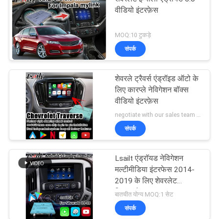
वीडियो इंटरफ़ेस
MOQ:10 टुकड़े
संपर्क
शेवरले ट्रैवर्स एंड्रॉइड ऑटो के
लिए कारप्ले नेविगेशन बॉक्स
वीडियो इंटरफ़ेस
negotiate with our sales team MOQ:10 टुकड़े
संपर्क
Lsailt एंड्रॉयड नेविगेशन
मल्टीमीडिया इंटरफेस 2014-
2019 के लिए शेवरलेट
सिल्वरडो 1500 2500 3500
बातचीत योग्य MOQ:1 सेट
माइलिंक सिस्टम
संपर्क