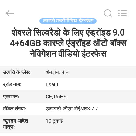
Shenzhen
Xinsongxia
Automobile
Electron
Co.,Ltd.
कारप्ले मल्टीमीडिया इंटरफ़ेस
All
Rights
Reserved.
शेवरले सिल्वरैडो के लिए एंड्रॉइड 9.0
घर
4+64GB कारप्ले एंड्रॉइड ऑटो बॉक्स
उत्पादों
नेविगेशन वीडियो इंटरफेस
वीडियो
उत्पत्ति के प्लेस:
शेनझेन, चीन
ब्रांड नाम:
Lsailt
हमारे
प्रमाणन:
CE, RoHS
बारे
मॉडल संख्या:
एलएलटी-जीएम-वीईआर3.7.7
में
न्यूनतम आदेश
10 टुकड़े
मात्रा:
कारखाना