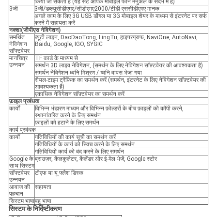
किया जा सकता है (यह सेट आपके मोबाइल फोन मैनुअल के संदर्भ में है)
3जी
3जी/डब्ल्यूसीडीएमए/सीडीएमए2000/टीडी-एससीडीएमए मानक
अगले काम के लिए 3G USB डोंगल या 3G मोबाइल शेयर के माध्यम से इंटरनेट पर सर्फ
करने में सहायता करें
नक्शा
(
जीपीएस नेविगेशन
)
समर्थित
ब्यूटी लाइन, DaoDaoTong, LingTu, हाइपरग्राफ, NaviOne, AutoNavi,
नेविगेशन
Baidu, Google, IGO, SYGIC
सॉफ्टवेयर
मानचित्र
TF कार्ड के माध्यम से
उन्नयन
समर्थन 3D लाइव नेविगेशन, (समर्थन के लिए नेविगेशन सॉफ़्टवेयर की आवश्यकता है)
समर्थन नेविगेशन ध्वनि मिश्रण / ध्वनि वापस भेजा गया
रीयल-टाइम ट्रैफ़िक का समर्थन करें (समर्थन, इंटरनेट के लिए नेविगेशन सॉफ़्टवेयर की
आवश्यकता है)
एकाधिक नेविगेशन सॉफ़्टवेयर का समर्थन करें
फ़ाइल प्रबंधक
कार्यों
विभिन्न भंडारण माध्यम और विभिन्न फ़ोल्डरों के बीच फ़ाइलों को कॉपी करने,
स्थानांतरित करने के लिए समर्थन
फ़ाइलों को हटाने के लिए समर्थन
कार्य प्रबंधक
कार्यों
गतिविधियों की कार्य सूची का समर्थन करें
गतिविधियों के कार्य को स्विच करने के लिए समर्थन
गतिविधियों कार्य को बंद करने के लिए समर्थन
Google के
ब्राउज़र, कैलकुलेटर, कैलेंडर और ई-मेल भेजें, Google स्टोर
साथ सिस्टम
सॉफ्टवेयर
टीएफ या यू फ्लैश डिस्क
उन्नयन
आवाज की
सहायता
पहचान
सिस्टम भाषा
बहु भाषा
सिस्टम के निर्दिष्टीकरण