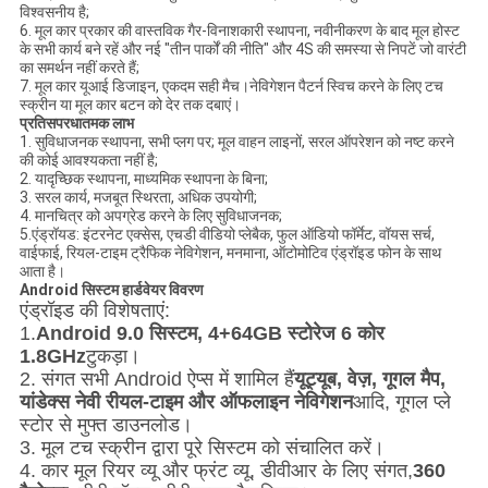
विश्वसनीय है;
6. मूल कार प्रकार की वास्तविक गैर-विनाशकारी स्थापना, नवीनीकरण के बाद मूल होस्ट
के सभी कार्य बने रहें और नई "तीन पार्कों की नीति" और 4S की समस्या से निपटें जो वारंटी
का समर्थन नहीं करते हैं;
7. मूल कार यूआई डिजाइन, एकदम सही मैच।नेविगेशन पैटर्न स्विच करने के लिए टच
स्क्रीन या मूल कार बटन को देर तक दबाएं।
प्रतिसपरधातमक लाभ
1. सुविधाजनक स्थापना, सभी प्लग पर; मूल वाहन लाइनों, सरल ऑपरेशन को नष्ट करने
की कोई आवश्यकता नहीं है;
2. यादृच्छिक स्थापना, माध्यमिक स्थापना के बिना;
3. सरल कार्य, मजबूत स्थिरता, अधिक उपयोगी;
4. मानचित्र को अपग्रेड करने के लिए सुविधाजनक;
5.एंड्रॉयड: इंटरनेट एक्सेस, एचडी वीडियो प्लेबैक, फुल ऑडियो फॉर्मेट, वॉयस सर्च,
वाईफाई, रियल-टाइम ट्रैफिक नेविगेशन, मनमाना, ऑटोमोटिव एंड्रॉइड फोन के साथ
आता है।
Android सिस्टम हार्डवेयर विवरण
एंड्रॉइड की विशेषताएं:
1.
Android 9.0 सिस्टम, 4+64GB स्टोरेज 6 कोर
1.8GHz
टुकड़ा।
2. संगत सभी Android ऐप्स में शामिल हैं
यूट्यूब, वेज़, गूगल मैप,
यांडेक्स नेवी रीयल-टाइम और ऑफलाइन नेविगेशन
आदि, गूगल प्ले
स्टोर से मुफ्त डाउनलोड।
3. मूल टच स्क्रीन द्वारा पूरे सिस्टम को संचालित करें।
4. कार मूल रियर व्यू और फ्रंट व्यू, डीवीआर के लिए संगत,
360