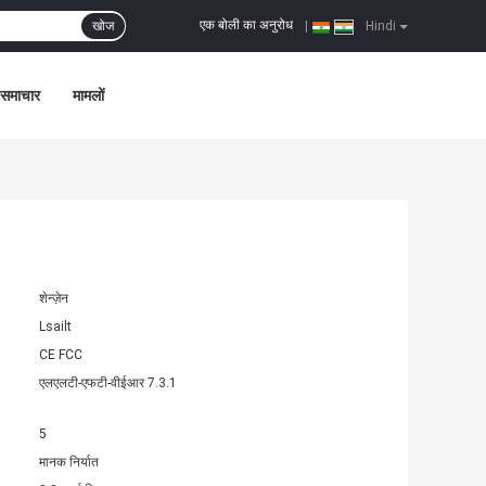
एक बोली का अनुरोध
खोज
|
Hindi
समाचार
मामलों
शेन्ज़ेन
Lsailt
CE FCC
एलएलटी-एफटी-वीईआर 7.3.1
5
मानक निर्यात