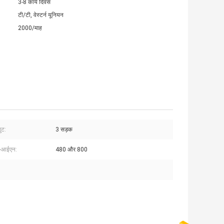
3-8 कार्य दिवस
टी/टी, वेस्टर्न यूनियन
2000/माह
ुट:
3 सड़क
-आईएन:
480 और 800