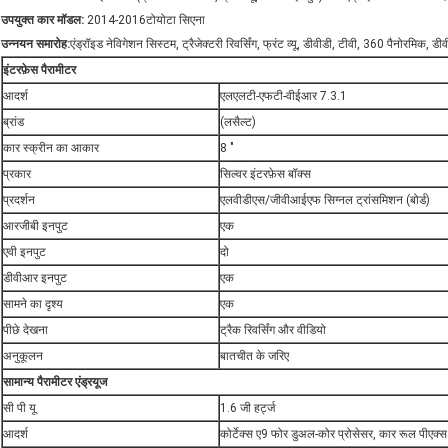
उपयुक्त कार मॉडल:
2014-2016टोयोटा सिएना
उन्नयन
समारोह:
एंड्रॉइड नेविगेशन सिस्टम, ट्रैजेक्टरी रिवर्सिंग, फ्रंट व्यू, डीवीडी, टीवी, 360 पैनोरमिक, ड
इंटरफ़ेस पैरामीटर
आदर्श
एलएलटी-एफटी-वीईआर 7.3.1
ब्रांड
(लसैल्ट)
कार स्क्रीन का आकार
8 "
प्रकार
सिल्वर इंटरफ़ेस बॉक्स
प्रदर्शन
एलवीडीएस/जीवीआईएफ सिग्नल ट्रांसमिशन (बोर्ड)
आरजीबी इनपुट
एक
एवी इनपुट
दो
डीवीआर इनपुट
एक
सामने का दृश्य
एक
पीछे देखना
ट्रैक रिवर्सिंग और वीडियो
अनुकूलन
बातचीत के जरिए
सामान्य पैरामीटर एंड्रयूज
सी पी यू
1.6 जी हर्ट्ज
आदर्श
कोर्टेक्स ए9 फोर डुअल-कोर प्रोसेसर, कार रूल पीएक्