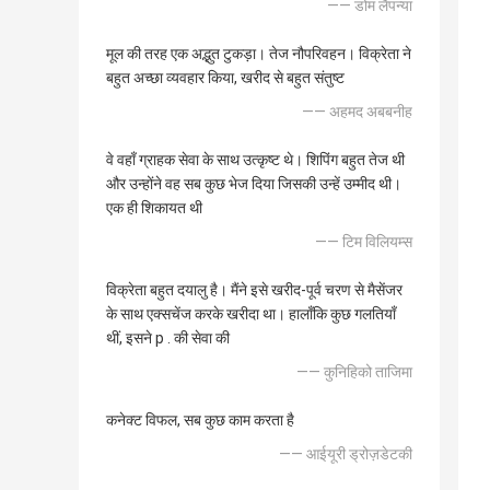
—— डोम लैपन्या
मूल की तरह एक अद्भुत टुकड़ा। तेज नौपरिवहन। विक्रेता ने
बहुत अच्छा व्यवहार किया, खरीद से बहुत संतुष्ट
—— अहमद अबबनीह
वे वहाँ ग्राहक सेवा के साथ उत्कृष्ट थे। शिपिंग बहुत तेज थी
और उन्होंने वह सब कुछ भेज दिया जिसकी उन्हें उम्मीद थी।
एक ही शिकायत थी
—— टिम विलियम्स
विक्रेता बहुत दयालु है। मैंने इसे खरीद-पूर्व चरण से मैसेंजर
के साथ एक्सचेंज करके खरीदा था। हालाँकि कुछ गलतियाँ
थीं, इसने p . की सेवा की
—— कुनिहिको ताजिमा
कनेक्ट विफल, सब कुछ काम करता है
—— आईयूरी ड्रोज़डेटकी