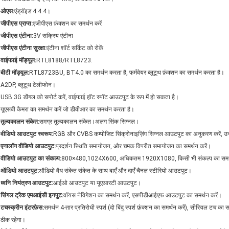
ओएस:
एंड्रॉइड 4.4.4।
जीपीएस प्राप्त:
एजीपीएस फ़ंक्शन का समर्थन करें
जीपीएस एंटीना:
3V सक्रिय एंटीना
जीपीएस एंटीना सुरक्षा:
एंटीना शॉर्ट सर्किट को रोकें
वाईफाई मॉड्यूल:
RTL8188/RTL8723.
बीटी मॉड्यूल:
RTL8723BU, BT4.0 का समर्थन करता है, फर्मवेयर ब्लूटूथ फ़ंक्शन का समर्थन करता है।
A2DP, ब्लूटूथ टेलीफोन।
USB 3G डोंगल को सपोर्ट करें, वाईफाई हॉट स्पॉट आउटपुट के रूप में हो सकता है।
यूएसबी कैमरा का समर्थन करें जो डीवीआर का समर्थन करता है।
तुल्यकालन संकेत:
समग्र तुल्यकालन संकेत।अलग सिंक सिग्नल।
वीडियो आउटपुट स्वरूप:
RGB और CVBS कम्पोजिट सिंक्रोनाइज़िंग सिग्नल आउटपुट का अनुकरण करें, उनमे
एनालॉग वीडियो आउटपुट:
प्रदर्शन स्थिति समायोजन, और चमक विपरीत समायोजन का समर्थन करें।
वीडियो आउटपुट का संकल्प:
800×480,1024X600, अधिकतम 1920X1080, किसी भी संकल्प का समर्
ऑडियो आउटपुट:
ऑडियो वैध संकेत संकेत के साथ बाएँ और दाएँ चैनल स्टीरियो आउटपुट।
ध्वनि नियंत्रण आउटपुट:
आईओ आउटपुट या यूएआरटी आउटपुट।
सिंगल ट्रैक एमआईसी इनपुट:
वॉयस नेविगेशन का समर्थन करें, एसपीडीआईएफ आउटपुट का समर्थन करें।
टचस्क्रीन इंटरफ़ेस:
समर्थन 4-तार प्रतिरोधी स्पर्श (दो बिंदु स्पर्श फ़ंक्शन का समर्थन करें), सीरियल टच का 
ठीक रहेगा।