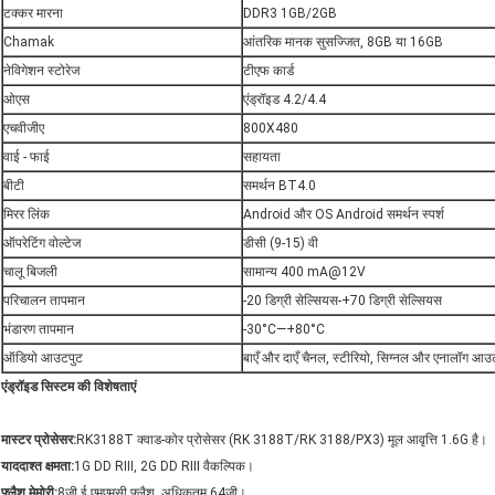
टक्कर मारना
DDR3 1GB/2GB
Chamak
आंतरिक मानक सुसज्जित, 8GB या 16GB
नेविगेशन स्टोरेज
टीएफ कार्ड
ओएस
एंड्रॉइड 4.2/4.4
एचवीजीए
800X480
वाई - फाई
सहायता
बीटी
समर्थन BT4.0
मिरर लिंक
Android और OS Android समर्थन स्पर्श
ऑपरेटिंग वोल्टेज
डीसी (9-15) वी
चालू बिजली
सामान्य 400 mA@12V
परिचालन तापमान
-20 डिग्री सेल्सियस-+70 डिग्री सेल्सियस
भंडारण तापमान
-30°C—+80°C
ऑडियो आउटपुट
बाएँ और दाएँ चैनल, स्टीरियो, सिग्नल और एनालॉग आउट
एंड्रॉइड सिस्टम की विशेषताएं
मास्टर प्रोसेसर:
RK3188T क्वाड-कोर प्रोसेसर (RK 3188T/RK 3188/PX3) मूल आवृत्ति 1.6G है।
याददाश्त क्षमता:
1G DD RIII, 2G DD RIII वैकल्पिक।
फ्लैश मेमोरी:
8जी ई एमएमसी फ्लैश, अधिकतम 64जी।