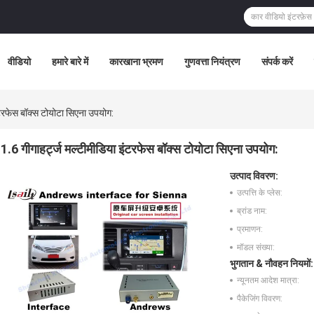
वीडियो
हमारे बारे में
कारखाना भ्रमण
गुणवत्ता नियंत्रण
संपर्क करें
ंटरफेस बॉक्स टोयोटा सिएना उपयोग:
1.6 गीगाहर्ट्ज मल्टीमीडिया इंटरफेस बॉक्स टोयोटा सिएना उपयोग:
उत्पाद विवरण:
उत्पत्ति के प्लेस:
ब्रांड नाम:
प्रमाणन:
मॉडल संख्या:
भुगतान & नौवहन नियमों:
न्यूनतम आदेश मात्रा:
पैकेजिंग विवरण: