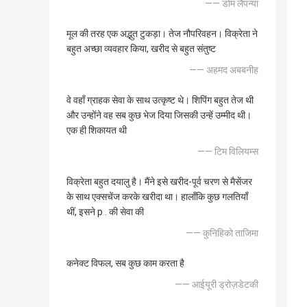
—— डोम लैपन्या
मूल की तरह एक अद्भुत टुकड़ा। तेज नौपरिवहन। विक्रेता ने
बहुत अच्छा व्यवहार किया, खरीद से बहुत संतुष्ट
—— अहमद अबबनीह
वे वहाँ ग्राहक सेवा के साथ उत्कृष्ट थे। शिपिंग बहुत तेज थी
और उन्होंने वह सब कुछ भेज दिया जिसकी उन्हें उम्मीद थी।
एक ही शिकायत थी
—— टिम विलियम्स
विक्रेता बहुत दयालु है। मैंने इसे खरीद-पूर्व चरण से मैसेंजर
के साथ एक्सचेंज करके खरीदा था। हालाँकि कुछ गलतियाँ
थीं, इसने p . की सेवा की
—— कुनिहिको ताजिमा
कनेक्ट विफल, सब कुछ काम करता है
—— आईयूरी ड्रोज़डेटकी