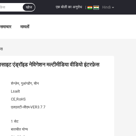
एक बोली का अनुरोध
खोज
|
Hindi
समाचार
मामलों
ेस
ाइट एंड्रॉइड नेविगेशन मल्टीमीडिया वीडियो इंटरफ़ेस
शेन्ज़ेन, गुआंग्डोंग, चीन
Lsailt
CE,RoHS
एलएलटी-जीएम-VER3.7.7
1 सेट
बातचीत योग्य