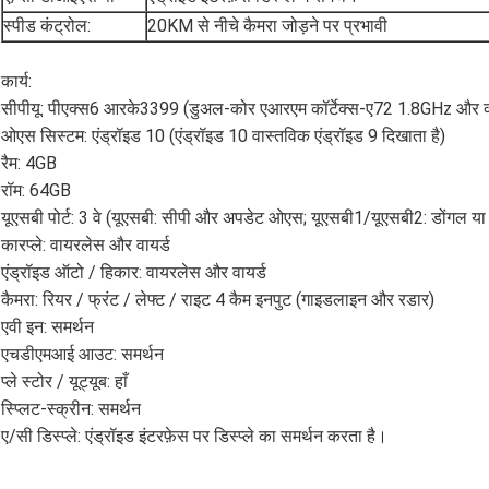
स्पीड कंट्रोल:
20KM से नीचे कैमरा जोड़ने पर प्रभावी
कार्य:
सीपीयू: पीएक्स6 आरके3399 (डुअल-कोर एआरएम कॉर्टेक्स-ए72 1.8GHz और क
ओएस सिस्टम: एंड्रॉइड 10 (एंड्रॉइड 10 वास्तविक एंड्रॉइड 9 दिखाता है)
रैम: 4GB
रॉम: 64GB
यूएसबी पोर्ट: 3 वे (यूएसबी: सीपी और अपडेट ओएस; यूएसबी1/यूएसबी2: डोंगल या मी
कारप्ले: वायरलेस और वायर्ड
एंड्रॉइड ऑटो / हिकार: वायरलेस और वायर्ड
कैमरा: रियर / फ्रंट / लेफ्ट / राइट 4 कैम इनपुट (गाइडलाइन और रडार)
एवी इन: समर्थन
एचडीएमआई आउट: समर्थन
प्ले स्टोर / यूट्यूब: हाँ
स्प्लिट-स्क्रीन: समर्थन
ए/सी डिस्प्ले: एंड्रॉइड इंटरफ़ेस पर डिस्प्ले का समर्थन करता है।