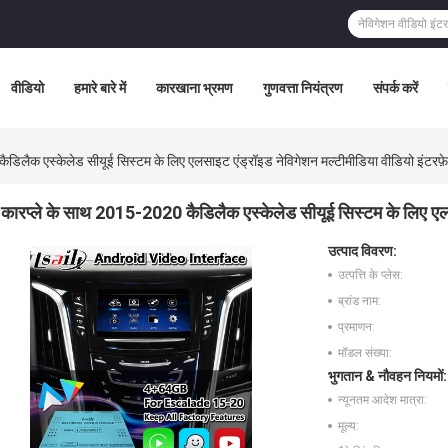
वीडियो
हमारे बारे में
कारखाना भ्रमण
गुणवत्ता नियंत्रण
संपर्क करें
डिलैक एस्केलेड सीयूई सिस्टम के लिए एलसाइट एंड्रॉइड नेविगेशन मल्टीमीडिया वीडियो इंटरफ़
कारप्ले के साथ 2015-2020 कैडिलैक एस्केलेड सीयूई सिस्टम के लिए एलस
उत्पाद विवरण:
उत्पत्ति के प्लेस:
ब्रांड नाम:
प्रमाणन:
मॉडल संख्या:
भुगतान & नौवहन नियमों:
न्यूनतम आदेश मात्रा:
मूल्य: