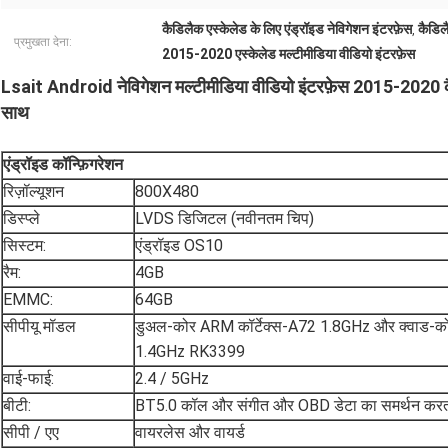
कैडिलैक एस्केलेड के लिए एंड्रॉइड नेविगेशन इंटरफ़ेस
कैडिलै
,
प्रमुखता देना:
2015-2020 एस्केलेड मल्टीमीडिया वीडियो इंटरफ़ेस
Lsait Android नेविगेशन मल्टीमीडिया वीडियो इंटरफ़ेस 2015-2020 
साथ
एंड्रॉइड
कॉन्फ़िगरेशन
रिज़ॉल्यूशन
800X480
डिस्प्ले
LVDS डिजिटल (नवीनतम चिप)
सिस्टम:
एंड्रॉइड OS10
रैम:
4GB
EMMC:
64GB
सीपीयू मॉडल
डुअल-कोर ARM कॉर्टेक्स-A72 1.8GHz और क्वाड-को
1.4GHz RK3399
वाई-फाई:
2.4 / 5GHz
बीटी:
BT5.0 कॉल और संगीत और OBD डेटा का समर्थन करता
सीपी / एए
वायरलेस और वायर्ड