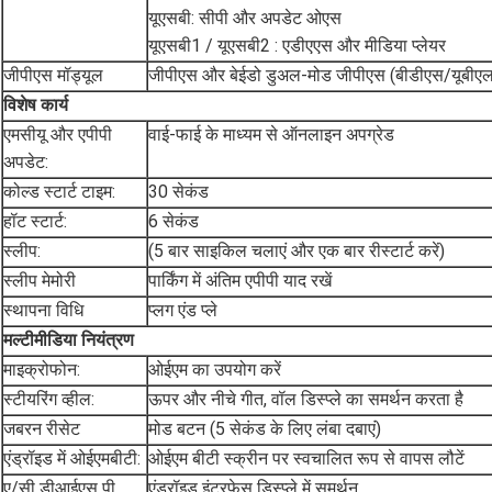
यूएसबी: सीपी और अपडेट ओएस
यूएसबी1 / यूएसबी2 : एडीएएस और मीडिया प्लेयर
जीपीएस मॉड्यूल
जीपीएस और बेईडो डुअल-मोड जीपीएस (बीडीएस/यूबीए
विशेष कार्य
एमसीयू और एपीपी
वाई-फाई के माध्यम से ऑनलाइन अपग्रेड
अपडेट:
कोल्ड स्टार्ट टाइम:
30 सेकंड
हॉट स्टार्ट:
6 सेकंड
स्लीप:
(5 बार साइकिल चलाएं और एक बार रीस्टार्ट करें)
स्लीप मेमोरी
पार्किंग में अंतिम एपीपी याद रखें
स्थापना विधि
प्लग एंड प्ले
मल्टीमीडिया नियंत्रण
माइक्रोफोन:
ओईएम का उपयोग करें
स्टीयरिंग व्हील:
ऊपर और नीचे गीत, वॉल डिस्प्ले का समर्थन करता है
जबरन रीसेट
मोड बटन (5 सेकंड के लिए लंबा दबाएं)
एंड्रॉइड में ओईएमबीटी:
ओईएम बीटी स्क्रीन पर स्वचालित रूप से वापस लौटें
ए/सी डीआईएस पी
एंड्रॉइड इंटरफ़ेस डिस्प्ले में समर्थन