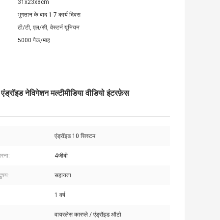
31x23x8cm
भुगतान के बाद 1-7 कार्य दिवस
टी/टी, एल/सी, वेस्टर्न यूनियन
5000 पैक/माह
ड्रॉइड नेविगेशन मल्टीमीडिया वीडियो इंटरफ़ेस
एंड्रॉइड 10 सिस्टम
ारना:
4जीबी
ृश्य:
सहायता
1 वर्ष
:
वायरलेस कारप्ले / एंड्रॉइड ऑटो