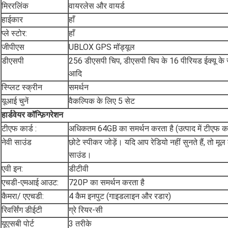
मिररलिंक
वायरलेस और वायर्ड
हाईकार
हाँ
प्ले स्टोर:
हाँ
जीपीएस
UBLOX GPS मॉड्यूल
डीएसपी
256 डीएसपी चिप, डीएसपी चिप के 16 पीरियड ईक्यू के 
आदि
स्प्लिट स्क्रीन
समर्थन
यूआई चुनें
वैकल्पिक के लिए 5 सेट
हार्डवेयर कॉन्फ़िगरेशन
टीएफ कार्ड :
अधिकतम 64GB का समर्थन करता है (उत्पाद में टीएफ कार्
नेवी साउंड
छोटे स्पीकर जोड़ें। यदि आप रेडियो नहीं सुनते हैं, तो मूल
साउंड।
एवी इन:
डीटीवी
एचडी-एमआई आउट:
720P का समर्थन करता है
कैमरा/ एएचडी:
4 कैम इनपुट (गाइडलाइन और रडार)
रिवर्सिंग डीईटी
ग्रे रियर-सी
यूएसबी पोर्ट
3 तरीके