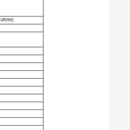
लओएक्स)