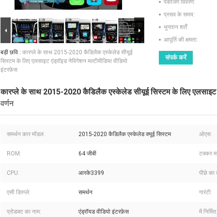
पैकेजिंग विवरण:
प्रसव के समय:
भुगतान शर्तें:
आपूर्ति की क्षमता:
बड़ी छवि :
कारप्ले के साथ 2015-2020 कैडिलैक एस्केलेड सीयूई
संपर्क करें
सिस्टम के लिए एलसाइट एंड्रॉइड नेविगेशन मल्टीमीडिया वीडियो
इंटरफ़ेस
कारप्ले के साथ 2015-2020 कैडिलैक एस्केलेड सीयूई सिस्टम के लिए एलसाइट एं
वर्णन
समर्थन कार मॉडल:
2015-2020 कैडिलैक एस्केलेड क्यूई सिस्टम
ओएस:
ROM:
64 जीबी
टक्कर म
CPU:
आरके3399
पीछे का द
एसी डिस्प्ले:
समर्थन
गारंटी:
प्रोडक्ट का नाम:
एंड्रॉयड वीडियो इंटरफ़ेस
में निर्मित