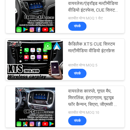
वायरलेस/एंड्रॉइड मल्टीमीडिया
वीडियो इंटरफेस, CUE सिस्टम
के साथ ATS में YuToube,
बातचीत योग्य MOQ:1 सेट
NetFlix शामिल है
संपर्क
कैडिलैक XTS CUE सिस्टम
मल्टीमीडिया वीडियो इंटरफ़ेस
बातचीत योग्य MOQ:5
संपर्क
वायरलेस कारप्ले, गूगल मैप,
मिररलिंक, इंस्टाग्राम, यूट्यूब
फॉर कैन्यन, सिएरा, जीएमसी के
साथ 4+64GB एंड्रॉइड कार
बातचीत योग्य MOQ:10
इंटरफेस
संपर्क