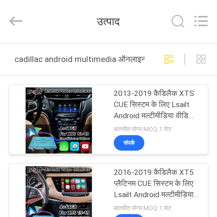
Shenzhen
Xinsongxia
Automobile
उत्पाद
Electron
Co.,Ltd.
All
Rights
Reserved.
घर
cadillac android multimedia ऑनलाइन निर्माण
उत्पादों
2013-2019 कैडिलैक XTS
CUE सिस्टम के लिए Lsailt
वीडियो
Android मल्टीमीडिया वीडियो
इंटरफ़ेस कारप्ले के साथ
बातचीत योग्य MOQ:1 सेट
हमारे
संपर्क
बारे
2016-2019 कैडिलैक XT5
में
प्लैटिनम CUE सिस्टम के लिए
Lsailt Android मल्टीमीडिया
वीडियो इंटरफ़ेस
कारखाना
बातचीत योग्य MOQ:1 सेट