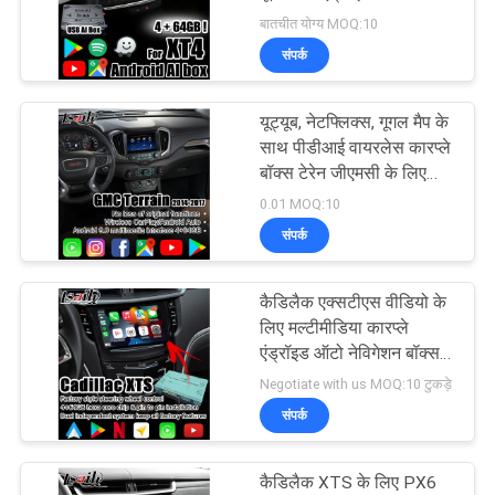
बॉक्स
बातचीत योग्य MOQ:10
PRIVACY
संपर्क
POLICY
यूट्यूब, नेटफ्लिक्स, गूगल मैप के
साथ पीडीआई वायरलेस कारप्ले
बॉक्स टेरेन जीएमसी के लिए
एंड्रॉइड मल्टीमीडिया वीडियो
0.01 MOQ:10
इंटरफेस
संपर्क
कैडिलैक एक्सटीएस वीडियो के
लिए मल्टीमीडिया कारप्ले
एंड्रॉइड ऑटो नेविगेशन बॉक्स
वीडियो इंटरफ़ेस
Negotiate with us MOQ:10 टुकड़े
संपर्क
कैडिलैक XTS के लिए PX6