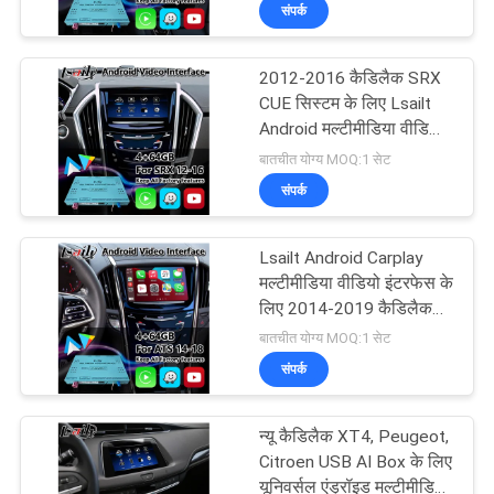
संपर्क
भ्रमण
2012-2016 कैडिलैक SRX
गुणवत्ता
CUE सिस्टम के लिए Lsailt
नियंत्रण
Android मल्टीमीडिया वीडियो
इंटरफ़ेस कारप्ले के साथ
बातचीत योग्य MOQ:1 सेट
संपर्क
संपर्क
करें
Lsailt Android Carplay
मल्टीमीडिया वीडियो इंटरफेस के
समाचार
लिए 2014-2019 कैडिलैक
एटीएस क्यूई सिस्टम
बातचीत योग्य MOQ:1 सेट
संपर्क
मामलों
न्यू कैडिलैक XT4, Peugeot,
साइटमैप
Citroen USB AI Box के लिए
यूनिवर्सल एंड्रॉइड मल्टीमीडिया