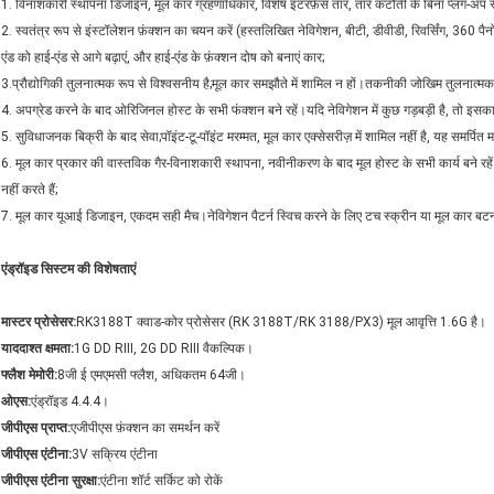
1. विनाशकारी स्थापना डिजाइन, मूल कार ग्रहणाधिकार, विशेष इंटरफ़ेस तार, तार कटौती के बिना प्लग-अप स
2. स्वतंत्र रूप से इंस्टॉलेशन फ़ंक्शन का चयन करें (हस्तलिखित नेविगेशन, बीटी, डीवीडी, रिवर्सिंग, 360 
एंड को हाई-एंड से आगे बढ़ाएं, और हाई-एंड के फ़ंक्शन दोष को बनाएं कार;
3.प्रौद्योगिकी तुलनात्मक रूप से विश्वसनीय है;मूल कार समझौते में शामिल न हों।तकनीकी जोखिम तुलनात्मक र
4. अपग्रेड करने के बाद ओरिजिनल होस्ट के सभी फंक्शन बने रहें।यदि नेविगेशन में कुछ गड़बड़ी है, तो इसका 
5. सुविधाजनक बिक्री के बाद सेवा;पॉइंट-टू-पॉइंट मरम्मत, मूल कार एक्सेसरीज़ में शामिल नहीं है, यह समर
6. मूल कार प्रकार की वास्तविक गैर-विनाशकारी स्थापना, नवीनीकरण के बाद मूल होस्ट के सभी कार्य बने रहे
नहीं करते हैं;
7. मूल कार यूआई डिजाइन, एकदम सही मैच।नेविगेशन पैटर्न स्विच करने के लिए टच स्क्रीन या मूल कार बट
एंड्रॉइड सिस्टम की विशेषताएं
मास्टर प्रोसेसर:
RK3188T क्वाड-कोर प्रोसेसर (RK 3188T/RK 3188/PX3) मूल आवृत्ति 1.6G है।
याददाश्त क्षमता:
1G DD RIII, 2G DD RIII वैकल्पिक।
फ्लैश मेमोरी:
8जी ई एमएमसी फ्लैश, अधिकतम 64जी।
ओएस:
एंड्रॉइड 4.4.4।
जीपीएस प्राप्त:
एजीपीएस फ़ंक्शन का समर्थन करें
जीपीएस एंटीना:
3V सक्रिय एंटीना
जीपीएस एंटीना सुरक्षा:
एंटीना शॉर्ट सर्किट को रोकें