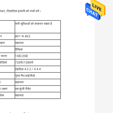
ीवीआर, टीएमपीएस इत्यादि को स्पर्श करें।
सभी सुविधाओं को बरकरार रखता है
इन
AV1 या AV2
देखना
सहायता
ऐच्छिक
 मारना
1GB/2GB
वीडियो
720पी/1080पी
एंड्रॉइड 4.2.2 / 4.4.4
गूगल मैप/आईजीओ
़
सहायता
ट लक्षण
एक-कुंजी रीसेट
लिंक
सहायता