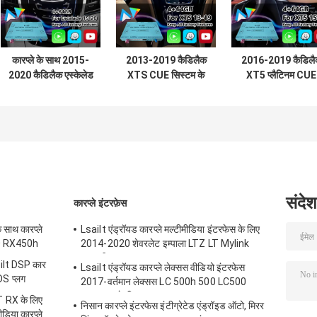
कारप्ले के साथ 2015-
2013-2019 कैडिलैक
2016-2019 कैडिलै
2020 कैडिलैक एस्केलेड
XTS CUE सिस्टम के
XT5 प्लैटिनम CUE
सीयूई सिस्टम के लिए
लिए Lsailt Android
सिस्टम के लिए Lsail
एलसाइट एंड्रॉइड
Carplay मल्टीमीडिया
Android नेविगेशन
नेविगेशन मल्टीमीडिया
वीडियो इंटरफ़ेस
कारप्ले वीडियो इंटरफ़े
वीडियो इंटरफ़ेस
संदेश
कारप्ले इंटरफ़ेस
 साथ कारप्ले
Lsailt एंड्रॉयड कारप्ले मल्टीमीडिया इंटरफेस के लिए
50 RX450h
2014-2020 शेवरलेट इम्पाला LTZ LT Mylink
प्रणाली
ilt DSP कार
Lsailt एंड्रॉयड कारप्ले लेक्सस वीडियो इंटरफेस
DS प्लग
2017-वर्तमान लेक्सस LC 500h 500 LC500
LC500h के लिए
RX के लिए
निसान कारप्ले इंटरफेस इंटीग्रेटेड एंड्रॉइड ऑटो, मिरर
डिया कारप्ले