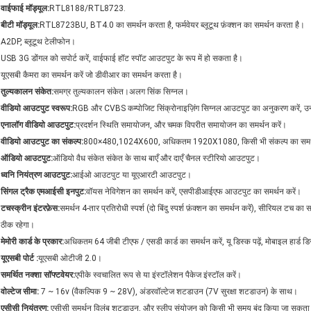
वाईफाई मॉड्यूल:
RTL8188/RTL8723.
बीटी मॉड्यूल:
RTL8723BU, BT4.0 का समर्थन करता है, फर्मवेयर ब्लूटूथ फ़ंक्शन का समर्थन करता है।
A2DP, ब्लूटूथ टेलीफोन।
USB 3G डोंगल को सपोर्ट करें, वाईफाई हॉट स्पॉट आउटपुट के रूप में हो सकता है।
यूएसबी कैमरा का समर्थन करें जो डीवीआर का समर्थन करता है।
तुल्यकालन संकेत:
समग्र तुल्यकालन संकेत।अलग सिंक सिग्नल।
वीडियो आउटपुट स्वरूप:
RGB और CVBS कम्पोजिट सिंक्रोनाइज़िंग सिग्नल आउटपुट का अनुकरण करें, उनमे
एनालॉग वीडियो आउटपुट:
प्रदर्शन स्थिति समायोजन, और चमक विपरीत समायोजन का समर्थन करें।
वीडियो आउटपुट का संकल्प:
800×480,1024X600, अधिकतम 1920X1080, किसी भी संकल्प का समर्
ऑडियो आउटपुट:
ऑडियो वैध संकेत संकेत के साथ बाएँ और दाएँ चैनल स्टीरियो आउटपुट।
ध्वनि नियंत्रण आउटपुट:
आईओ आउटपुट या यूएआरटी आउटपुट।
सिंगल ट्रैक एमआईसी इनपुट:
वॉयस नेविगेशन का समर्थन करें, एसपीडीआईएफ आउटपुट का समर्थन करें।
टचस्क्रीन इंटरफ़ेस:
समर्थन 4-तार प्रतिरोधी स्पर्श (दो बिंदु स्पर्श फ़ंक्शन का समर्थन करें), सीरियल टच का 
ठीक रहेगा।
मेमोरी कार्ड के प्रकार:
अधिकतम 64 जीबी टीएफ / एसडी कार्ड का समर्थन करें, यू डिस्क पढ़ें, मोबाइल हार्ड डि
यूएसबी पोर्ट :
यूएसबी ओटीजी 2.0।
समर्थित नक्शा सॉफ्टवेयर:
एपीके स्वचालित रूप से या इंस्टॉलेशन पैकेज इंस्टॉल करें।
वोल्टेज सीमा:
7 ~ 16v (वैकल्पिक 9 ~ 28V), अंडरवॉल्टेज शटडाउन (7V सुरक्षा शटडाउन) के साथ।
एसीसी नियंत्रण:
एसीसी समर्थन विलंब शटडाउन, और स्लीप संयोजन को किसी भी समय बंद किया जा सकता 