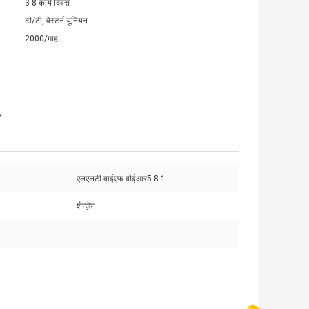
3-8 कार्य दिवस
टी/टी, वेस्टर्न यूनियन
2000/माह
एलएलटी-वाईएफ-वीईआर5.8.1
शेन्ज़ेन