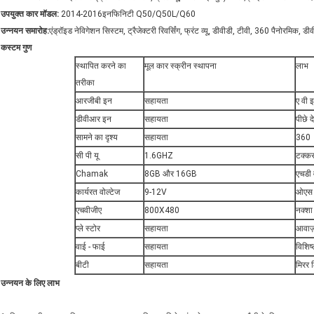
उपयुक्त कार मॉडल:
2014-2016इनफिनिटी Q50/Q50L/Q60
उन्नयन
समारोह:
एंड्रॉइड नेविगेशन सिस्टम, ट्रैजेक्टरी रिवर्सिंग, फ्रंट व्यू, डीवीडी, टीवी, 360 पैनोरमिक, ड
कस्टम गुण
स्थापित करने का
मूल कार स्क्रीन स्थापना
लाभ
तरीका
आरजीबी इन
सहायता
ए वी 
डीवीआर इन
सहायता
पीछे 
सामने का दृश्य
सहायता
360
सी पी यू
1.6GHZ
टक्कर
Chamak
8GB और 16GB
एचडी 
कार्यरत वोल्टेज
9-12V
ओएस
एचवीजीए
800X480
नक्शा
प्ले स्टोर
सहायता
आवाज
वाई - फाई
सहायता
विशिष्
बीटी
सहायता
मिरर 
उन्नयन के लिए लाभ