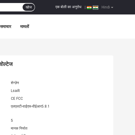
एक बोली का अनुरोध
खोज
|
Hindi
समाचार
मामलों
वोल्टेज
शेन्ज़ेन
Lsailt
CE FCC
एलएलटी-वाईएफ-वीईआर5.8.1
5
मानक निर्यात