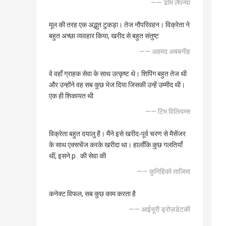
—— डोम लैपन्या
मूल की तरह एक अद्भुत टुकड़ा। तेज नौपरिवहन। विक्रेता ने
बहुत अच्छा व्यवहार किया, खरीद से बहुत संतुष्ट
—— अहमद अबबनीह
वे वहाँ ग्राहक सेवा के साथ उत्कृष्ट थे। शिपिंग बहुत तेज थी
और उन्होंने वह सब कुछ भेज दिया जिसकी उन्हें उम्मीद थी।
एक ही शिकायत थी
—— टिम विलियम्स
विक्रेता बहुत दयालु है। मैंने इसे खरीद-पूर्व चरण से मैसेंजर
के साथ एक्सचेंज करके खरीदा था। हालाँकि कुछ गलतियाँ
थीं, इसने p . की सेवा की
—— कुनिहिको ताजिमा
कनेक्ट विफल, सब कुछ काम करता है
—— आईयूरी ड्रोज़डेटकी