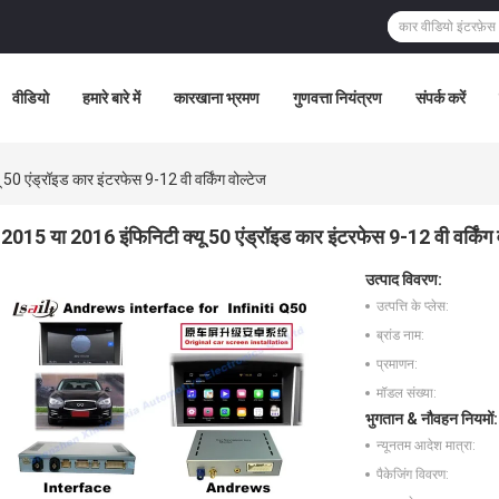
वीडियो
हमारे बारे में
कारखाना भ्रमण
गुणवत्ता नियंत्रण
संपर्क करें
50 एंड्रॉइड कार इंटरफेस 9-12 वी वर्किंग वोल्टेज
2015 या 2016 इंफिनिटी क्यू 50 एंड्रॉइड कार इंटरफेस 9-12 वी वर्किंग 
उत्पाद विवरण:
उत्पत्ति के प्लेस:
ब्रांड नाम:
प्रमाणन:
मॉडल संख्या:
भुगतान & नौवहन नियमों:
न्यूनतम आदेश मात्रा:
पैकेजिंग विवरण: