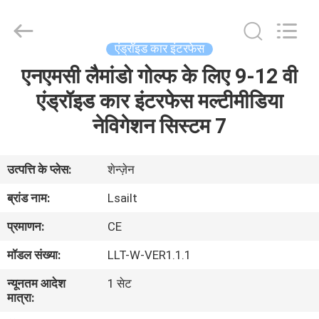
Shenzhen
Xinsongxia
Automobile
Electron
Co.,Ltd.
एंड्रॉइड कार इंटरफेस
All
Rights
Reserved.
एनएमसी लैमांडो गोल्फ के लिए 9-12 वी
घर
एंड्रॉइड कार इंटरफेस मल्टीमीडिया
उत्पादों
नेविगेशन सिस्टम 7
वीडियो
उत्पत्ति के प्लेस:
शेन्ज़ेन
ब्रांड नाम:
Lsailt
हमारे
प्रमाणन:
CE
बारे
मॉडल संख्या:
LLT-W-VER1.1.1
में
न्यूनतम आदेश
1 सेट
मात्रा:
कारखाना