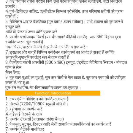
3. कई स्विचिंग तरीके प्रदान किए: लंबी प्रेस स्क्रीन, डबल स्लाइडिंग, पार्टी नियंत्रण
इत्यादि।
4. पूर्ण-डिजिटल सर्किट, एलवीडीएस सिग्नल प्रोसेसिंग, उच्च परिभाषा छवियों को प्राप्त
करते हैं；
5. नेविगेशन आवाज वैकल्पिक (मूल कार / अलग स्पीकर)। सभी आवाज को मूल कार में
इनपुट करें
ऑडियो सिस्टम!उत्तम ध्वनि प्राप्त करें
6. समर्थन प्रक्षेपवक्र रिवर्स।समर्थन सामने वीडियो समारोह।आप 360 विहंगम दृश्य
स्थापित करना चुन सकते हैं
नयनाभिराम, वास्तव में अंधे क्षेत्र के बिना पार्किंग प्राप्त करें；
7. ड्राइवर और यात्री विभिन्न मनोरंजन कार्यक्रमों का आनंद ले सकते हैं क्योंकि
अग्रभूमि-पृष्ठभूमि स्वतंत्र रूप से काम करती है
8. वैकल्पिक बाहरी आरजीबी (800 x480) इनपुट, एंड्रॉइड नेविगेशन सिस्टम / मोबाइल
फोन से लैस
मिरर लिंक;
9. मूल कार यूआई का यूआई, मूल कार शैली से मेल खाता है, मूल कार प्रणाली को एकीकृत
करता है;भरा हुआ
पुल-इन स्थापना, गैर-विनाशकारी स्थापना का एहसास；
1. टचस्क्रीन नेविगेशन को नियंत्रित करता है
2. डिस्प्ले (720पी/1080पी)एचडी वीडियो।
3. बहु भाषा का समर्थन करें
4. वाईफ़ाई नेटवर्क के साथ
5. समर्थन टीएमसी (यातायात संदेश चैनल)
6. फेसबुक, यूट्यूब, ट्विटर आदि जैसी सामाजिक उपयोगिताओं का समर्थन करें
7. समर्थन नेटवर्क मानचित्र