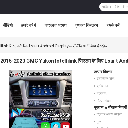
वीडियो
हमारे बारे में
कारखाना भ्रमण
गुणवत्ता नियंत्रण
संपर्क करें
k सिस्टम के लिए Lsailt Android Carplay मल्टीमीडिया वीडियो इंटरफ़ेस
2015-2020 GMC Yukon Intellilink सिस्टम के लिए Lsailt Androi
उत्पाद विवरण:
उत्पत्ति के प्लेस:
ब्रांड नाम:
प्रमाणन:
मॉडल संख्या:
भुगतान & नौवहन नियमों:
न्यूनतम आदेश मात्रा:
मूल्य: