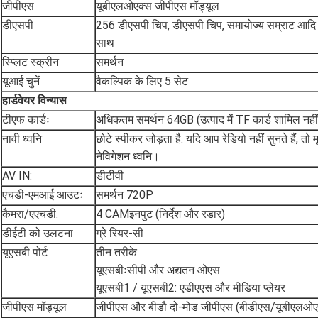
जीपीएस
यूबीएलओएक्स जीपीएस मॉड्यूल
डीएसपी
256 डीएसपी चिप, डीएसपी चिप, समायोज्य सम्राट आदि क
साथ
स्प्लिट स्क्रीन
समर्थन
यूआई चुनें
वैकल्पिक के लिए 5 सेट
हार्डवेयर विन्यास
टीएफ कार्डः
अधिकतम समर्थन 64GB (उत्पाद में TF कार्ड शामिल नहीं 
नावी ध्वनि
छोटे स्पीकर जोड़ता है. यदि आप रेडियो नहीं सुनते हैं, तो
नेविगेशन ध्वनि।
AV IN:
डीटीवी
एचडी-एमआई आउटः
समर्थन 720P
कैमरा/एएचडी:
4 CAMइनपुट (निर्देश और रडार)
डीईटी को उलटना
ग्रे रियर-सी
यूएसबी पोर्ट
तीन तरीके
यूएसबीःसीपी और अद्यतन ओएस
यूएसबी1 / यूएसबी2: एडीएएस और मीडिया प्लेयर
जीपीएस मॉड्यूल
जीपीएस और बीडौ दो-मोड जीपीएस (बीडीएस/यूबीएलओए