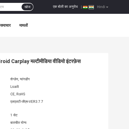
एक बोली का अनुरोध
खोज
|
Hindi
समाचार
मामलों
d Carplay मल्टीमीडिया वीडियो इंटरफ़ेस
शेन्ज़ेन, ग्वांगडोंग
Lsailt
CE, RoHS
एलएलटी-जीएम-VER3.7.7
1 सेट
बातचीत योग्य