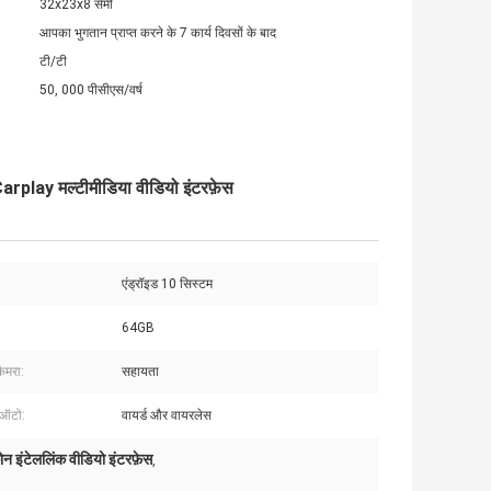
32x23x8 सेमी
आपका भुगतान प्राप्त करने के 7 कार्य दिवसों के बाद
टी/टी
50, 000 पीसीएस/वर्ष
lay मल्टीमीडिया वीडियो इंटरफ़ेस
एंड्रॉइड 10 सिस्टम
64GB
कैमरा:
सहायता
 ऑटो:
वायर्ड और वायरलेस
न इंटेललिंक वीडियो इंटरफ़ेस
,