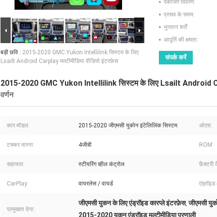
पैकेजिंग विवरण:
प्रसव के समय:
भुगतान शर्तें:
आपूर्ति की क्षमता:
बड़ी छवि :
2015-2020 GMC Yukon Intellilink सिस्टम के लिए
संपर्क करें
Lsailt Android Carplay मल्टीमीडिया वीडियो इंटरफ़ेस
2015-2020 GMC Yukon Intellilink सिस्टम के लिए Lsailt Android Carp
वर्णन
कार मॉडल:
2015-2020 जीएमसी युकोन इंटेलिलिंक सिस्टम
ओएस:
टक्कर मारना:
4जीबी
ROM:
सहायता:
स्टीयरिंग व्हील कंट्रोल
फ़ैक्टरी 
CarPlay:
वायरलेस / वायर्ड
एंड्रॉइड
जीएमसी युकन के लिए एंड्रॉइड कारप्ले इंटरफ़ेस
जीएमसी युको
,
प्रमुखता देना:
2015-2020 युकन एंड्रॉइड मल्टीमीडिया प्रणाली