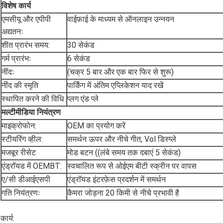
विशेष कार्य
एमसीयू और एपीपी
वाईफ़ाई के माध्यम से ऑनलाइन उन्नयन
अद्यतनः
शीत प्रारंभ समय:
30 सेकंड
गर्म प्रारंभः
6 सेकंड
नींदः
(चक्र 5 बार और एक बार फिर से शुरू)
नींद की स्मृति
पार्किंग में अंतिम एप्लिकेशन याद रखें
स्थापित करने की विधि
प्लग एंड प्ले
मल्टीमीडिया नियंत्रण
माइक्रोफोन:
OEM का प्रयोग करें
स्टीयरिंग व्हील:
समर्थन ऊपर और नीचे गीत, Vol डिस्प्ले
मजबूर रीसेट
मोड बटन ((लंबे समय तक दबाएं 5 सेकंड)
एंड्रॉयड में OEMBT:
स्वचालित रूप से ओईएम बीटी स्क्रीन पर वापस
ए/सी डीआईएसपी
एंड्रॉयड इंटरफ़ेस प्रदर्शन में समर्थन
गति नियंत्रणः
कैमरा जोड़ना 20 किमी से नीचे प्रभावी है
कार्य: