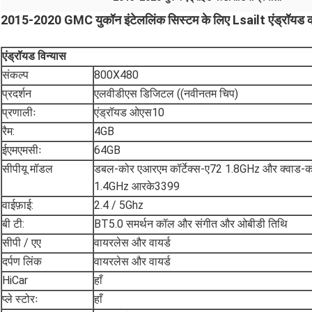
2015-2020 GMC युकॉन इंटेललिंक सिस्टम के लिए Lsailt एंड्रॉयड कारप
एंड्रॉयड
विन्यास
संकल्प
800X480
प्रदर्शन
एलवीडीएस डिजिटल ((नवीनतम चिप)
प्रणालीः
एंड्रॉयड ओएस10
रैम:
4GB
ईएमएमसीः
64GB
सीपीयू मॉडल
डबल-कोर एआरएम कॉर्टेक्स-ए72 1.8GHz और क्वाड-को
1.4GHz आरके3399
वाईफ़ाई:
2.4 / 5Ghz
बी टी:
BT5.0 समर्थन कॉल और संगीत और ओबीडी तिथि
सीपी / एए
वायरलेस और वायर्ड
दर्पण लिंक
वायरलेस और वायर्ड
HiCar
हाँ
प्ले स्टोरः
हाँ