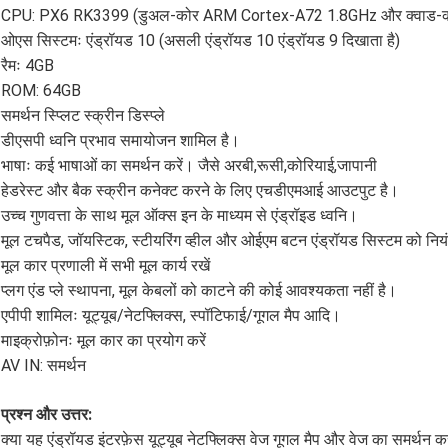
CPU: PX6 RK3399 (डुअल-कोर ARM Cortex-A72 1.8GHz और क्वाड-
ओएस सिस्टमः एंड्रॉयड 10 (असली एंड्रॉयड 10 एंड्रॉयड 9 दिखाता है)
रैमः 4GB
ROM: 64GB
समर्थन स्प्लिट स्क्रीन डिस्प्ले
डीएसपी ध्वनि प्रभाव समायोजन शामिल है।
भाषाः कई भाषाओं का समर्थन करें। जैसे अरबी,रूसी,कोरियाई,जापानी
हेडरेस्ट और बैक स्क्रीन कनेक्ट करने के लिए एचडीएमआई आउटपुट है।
उच्च गुणवत्ता के साथ मूल ऑक्स इन के माध्यम से एंड्रॉइड ध्वनि।
मूल टचपैड, जॉयस्टिक, स्टीयरिंग व्हील और ओईएम बटन एंड्रॉयड सिस्टम को नियं
मूल कार प्रणाली में सभी मूल कार्य रखें
प्लग एंड प्ले स्थापना, मूल केबलों को काटने की कोई आवश्यकता नहीं है।
एपीपी शामिलः यूट्यूब/नेटफ्लिक्स, स्पॉटिफाई/गूगल मैप आदि।
माइक्रोफ़ोनः मूल कार का प्रयोग करें
AV IN: समर्थन
प्रश्न और उत्तर:
क्या यह एंड्रॉयड इंटरफ़ेस यूट्यूब नेटफ्लिक्स वेज गूगल मैप और वेज का समर्थन क