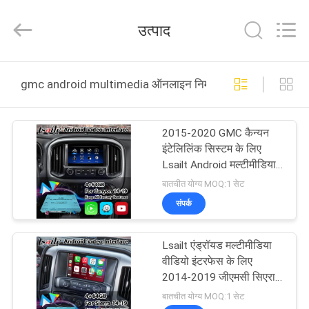
Shenzhen
Xinsongxia
Automobile
उत्पाद
Electron
Co.,Ltd.
All
Rights
Reserved.
घर
gmc android multimedia ऑनलाइन निर्माण
उत्पादों
2015-2020 GMC कैन्यन
इंटेलिलिंक सिस्टम के लिए
वीडियो
Lsailt Android मल्टीमीडिया
वीडियो इंटरफ़ेस कारप्ले के
बातचीत योग्य MOQ:1 सेट
साथ
हमारे
संपर्क
बारे
Lsailt एंड्रॉयड मल्टीमीडिया
में
वीडियो इंटरफेस के लिए
2014-2019 जीएमसी सिएरा
1500 2500 3500 कारप्ले के
कारखाना
बातचीत योग्य MOQ:1 सेट