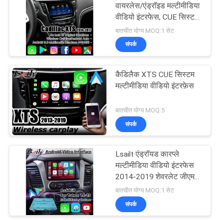
वायरलेस/एंड्रॉइड मल्टीमीडिया
वीडियो इंटरफेस, CUE सिस्टम
के साथ ATS में YuToube,
बातचीत योग्य MOQ:1 सेट
NetFlix शामिल है
संपर्क
कैडिलैक XTS CUE सिस्टम
मल्टीमीडिया वीडियो इंटरफ़ेस
बातचीत योग्य MOQ:5
संपर्क
Lsailt एंड्रॉयड कारप्ले
मल्टीमीडिया वीडियो इंटरफेस
2014-2019 शेवरलेट जीएमसी
ताहो के लिए
बातचीत योग्य MOQ:1 सेट
संपर्क