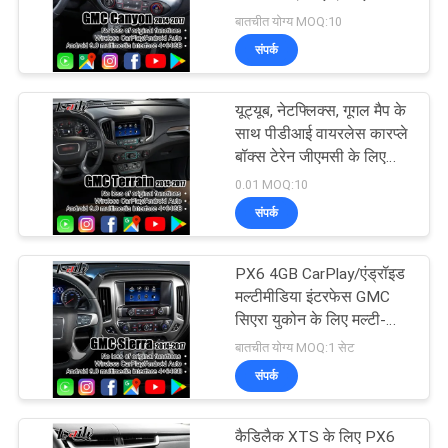
साथ 4+64GB एंड्रॉइड कार
बातचीत योग्य MOQ:10
PRIVACY
इंटरफेस
संपर्क
POLICY
यूट्यूब, नेटफ्लिक्स, गूगल मैप के
साथ पीडीआई वायरलेस कारप्ले
बॉक्स टेरेन जीएमसी के लिए
एंड्रॉइड मल्टीमीडिया वीडियो
0.01 MOQ:10
इंटरफेस
संपर्क
PX6 4GB CarPlay/एंड्रॉइड
मल्टीमीडिया इंटरफेस GMC
सिएरा युकोन के लिए मल्टी-
लैंग्वेज, गूगल ऑनलाइन मैप,
बातचीत योग्य MOQ:1 सेट
नेटफ्लिक्स के साथ
संपर्क
कैडिलैक XTS के लिए PX6