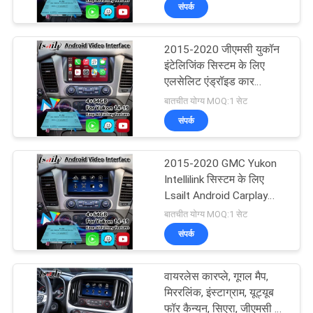
साथ इंटेललिंक सिस्टम
संपर्क
भ्रमण
2015-2020 जीएमसी युकॉन
गुणवत्ता
इंटेलिजिंक सिस्टम के लिए
नियंत्रण
एलसेलिट एंड्रॉइड कार
मल्टीमीडिया वीडियो इंटरफ़ेस
बातचीत योग्य MOQ:1 सेट
संपर्क
संपर्क
करें
2015-2020 GMC Yukon
Intellilink सिस्टम के लिए
समाचार
Lsailt Android Carplay
मल्टीमीडिया वीडियो इंटरफ़ेस
बातचीत योग्य MOQ:1 सेट
संपर्क
मामलों
वायरलेस कारप्ले, गूगल मैप,
साइटमैप
मिररलिंक, इंस्टाग्राम, यूट्यूब
फॉर कैन्यन, सिएरा, जीएमसी के