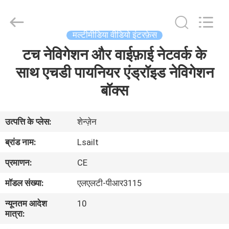
Shenzhen
Xinsongxia
Automobile
Electron
Co.,Ltd.
मल्टीमीडिया वीडियो इंटरफ़ेस
All
Rights
Reserved.
टच नेविगेशन और वाईफ़ाई नेटवर्क के
घर
साथ एचडी पायनियर एंड्रॉइड नेविगेशन
उत्पादों
बॉक्स
वीडियो
उत्पत्ति के प्लेस:
शेन्ज़ेन
ब्रांड नाम:
Lsailt
हमारे
प्रमाणन:
CE
बारे
मॉडल संख्या:
एलएलटी-पीआर3115
में
न्यूनतम आदेश
10
मात्रा:
कारखाना