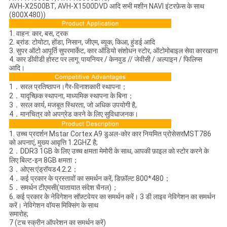
AVH-X2500BT, AVH-X1500DVD आदि सभी मशीन NAVI इंटरफ़ेस के साथ
(800X480))
1. वाहन: कार, बस, ट्रक
2. ब्रांड: टोयोटा, होंडा, निसान, जीएम, ब्यूक, किआ, हुंडई आदि
3. सुपर ऑटो आपूर्ति सुपरमार्केट, कार ऑडियो संशोधन स्टोर, ऑटोमोबाइल सेवा कारखाना
4. कार डीवीडी होस्ट पर लागू: पायनियर / केनवुड // जेवीसी / अल्पाइन / फिलिप्स
आदि।
1．सरल प्रतिष्ठापन।गैर-विनाशकारी स्थापना；
2．यादृच्छिक स्थापना, माध्यमिक स्थापना के बिना；
3．सरल कार्य, मजबूत स्थिरता, जो अधिक उपयोगी है,
4．मानचित्र को अपग्रेड करने के लिए सुविधाजनक।
1. उच्च प्रदर्शन Mstar Cortex A9 डुअल-कोर कार नियमित प्रोसेसरMST786
को अपनाएं, मुख्य आवृत्ति 1.2GHZ है;
2．DDR3 1GB के लिए उच्च क्षमता मेमोरी के साथ, आपकी फ़ाइल को स्टोर करने के
लिए बिल्ट-इन 8GB क्षमता；
3．ओएस:एंड्रॉयड4.2.2；
4．कई प्रकार के प्रस्तावों का समर्थन करें, डिफ़ॉल्ट 800*480；
5．समर्थन टीएमसी(यातायात संदेश चैनल)；
6. कई प्रकार के नेविगेशन सॉफ़्टवेयर का समर्थन करें। 3 डी लाइव नेविगेशन का समर्थन
करें। नेविगेशन वॉयस मिक्सिंग के साथ
समारोह;
7 (टच स्क्रीन ऑपरेशन का समर्थन करें)