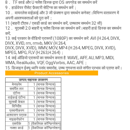
8． TF कार्ड और U फ्लैश डिस्क द्वारा OS अपग्रेड का समर्थन करें
9．हार्डवेयर रीसेट फ़ैक्टरी सेटिंग्स का समर्थन करें；
10． वायरलेस वाईफ़ाई और 3 जी फ़ंक्शन द्वारा समर्थन कनेक्ट।विभिन्न वातावरण में
अपनी आवश्यकताओं को पूरा करें；
11 (बाहरी टीएफ / एसडी कार्ड का समर्थन करें, उच्चतम समर्थन 32 जी)
12． यूएसबी 2.0 बाहरी यू फ्लैश डिस्क का समर्थन करें।बाहरी हार्ड डिस्क का समर्थन
करें;
13. कई प्रकार के वीडियो प्रारूपों (1080P) का समर्थन करें: AVI (H.264, DIVX,
DIVX, XVID, rm, rmvb, MKV (H.264,
DIVX, DIVX, XVID), WMV, MOV, MP4 (H.264, MPEG, DIVX, XVID),
MPEG, MPG, FLV (H.263,H.264)；
14. कई ऑडियो प्रारूपों का समर्थन करता है: WAVE, AIFF, AU, MP3, MIDI,
WMA, RealAudio, VQF, OggVorbis, AAC, APE；
15. डिजाइन ईक्यू ध्वनि पसंद समारोह, उच्च गुणवत्ता वाले संगीत प्रभाव को प्राप्त करें।
उत्पाद सहायक उपकरण
मेनफ्रेम
1 (मानक विन्यास)
समर्पित तार
1 (मानक विन्यास)
एंटीना
1 (मानक विन्यास)
वाईफ़ाई एंटीना
1 (मानक विन्यास)
यूएसबी केबल
1 (मानक विन्यास)
विनिर्देश
1 (मानक विन्यास)
प्रमाणीकरण
1 (मानक विन्यास)
आश्वासन पत्रक
1 (मानक विन्यास)
माइक्रोफ़ोन
1 (मानक विन्यास)
एसपीके
1 (वैकल्पिक कॉन्फ़िगरेशन)
नक्शा कार्ड
1 (वैकल्पिक कॉन्फ़िगरेशन)