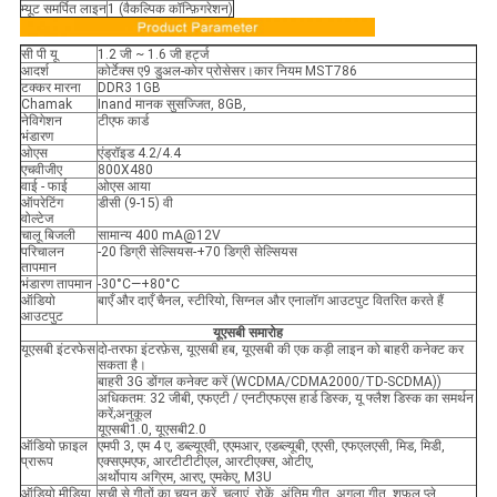
म्यूट समर्पित लाइन
1 (वैकल्पिक कॉन्फ़िगरेशन)
सी पी यू
1.2 जी ~ 1.6 जी हर्ट्ज
आदर्श
कोर्टेक्स ए9 डुअल-कोर प्रोसेसर।कार नियम MST786
टक्कर मारना
DDR3 1GB
Chamak
Inand मानक सुसज्जित, 8GB,
नेविगेशन
टीएफ कार्ड
भंडारण
ओएस
एंड्रॉइड 4.2/4.4
एचवीजीए
800X480
वाई - फाई
ओएस आया
ऑपरेटिंग
डीसी (9-15) वी
वोल्टेज
चालू बिजली
सामान्य 400 mA@12V
परिचालन
-20 डिग्री सेल्सियस-+70 डिग्री सेल्सियस
तापमान
भंडारण तापमान
-30°C—+80°C
ऑडियो
बाएँ और दाएँ चैनल, स्टीरियो, सिग्नल और एनालॉग आउटपुट वितरित करते हैं
आउटपुट
यूएसबी समारोह
यूएसबी इंटरफेस
दो-तरफा इंटरफ़ेस, यूएसबी हब, यूएसबी की एक कड़ी लाइन को बाहरी कनेक्ट कर
सकता है।
बाहरी 3G डोंगल कनेक्ट करें (WCDMA/CDMA2000/TD-SCDMA))
अधिकतम: 32 जीबी, एफएटी / एनटीएफएस हार्ड डिस्क, यू फ्लैश डिस्क का समर्थन
करें;अनुकूल
यूएसबी1.0, यूएसबी2.0
ऑडियो फ़ाइल
एमपी 3, एम 4 ए, डब्ल्यूएवी, एएमआर, एडब्ल्यूबी, एएसी, एफएलएसी, मिड, मिडी,
प्रारूप
एक्सएमएफ, आरटीटीटीएल, आरटीएक्स, ओटीए,
अर्थोपाय अग्रिम, आरए, एमकेए, M3U
ऑडियो मीडिया
सूची से गीतों का चयन करें, चलाएं, रोकें, अंतिम गीत, अगला गीत, शफ़ल प्ले,