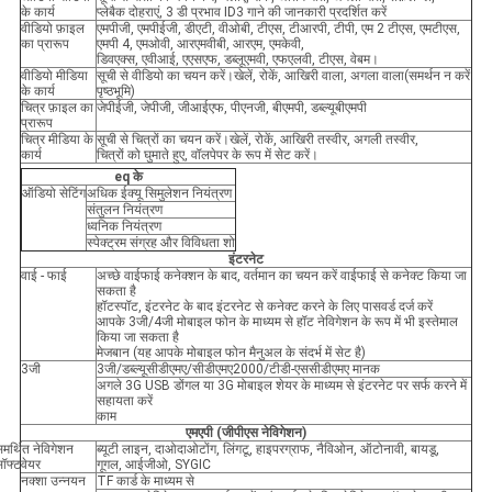
के कार्य
प्लेबैक दोहराएं, 3 डी प्रभाव ID3 गाने की जानकारी प्रदर्शित करें
वीडियो फ़ाइल
एमपीजी, एमपीईजी, डीएटी, वीओबी, टीएस, टीआरपी, टीपी, एम 2 टीएस, एमटीएस,
का प्रारूप
एमपी 4, एमओवी, आरएमवीबी, आरएम, एमकेवी,
डिवएक्स, एवीआई, एएसएफ, डब्लूएमवी, एफएलवी, टीएस, वेबम।
वीडियो मीडिया
सूची से वीडियो का चयन करें।खेलें, रोकें, आखिरी वाला, अगला वाला(समर्थन न करें
के कार्य
पृष्ठभूमि)
चित्र फ़ाइल का
जेपीईजी, जेपीजी, जीआईएफ, पीएनजी, बीएमपी, डब्ल्यूबीएमपी
प्रारूप
चित्र मीडिया के
सूची से चित्रों का चयन करें।खेलें, रोकें, आखिरी तस्वीर, अगली तस्वीर,
कार्य
चित्रों को घुमाते हुए, वॉलपेपर के रूप में सेट करें।
eq के
ऑडियो सेटिंग
अधिक ईक्यू सिमुलेशन नियंत्रण
संतुलन नियंत्रण
ध्वनिक नियंत्रण
स्पेक्ट्रम संग्रह और विविधता शो
इंटरनेट
वाई - फाई
अच्छे वाईफाई कनेक्शन के बाद, वर्तमान का चयन करें वाईफाई से कनेक्ट किया जा
सकता है
हॉटस्पॉट, इंटरनेट के बाद इंटरनेट से कनेक्ट करने के लिए पासवर्ड दर्ज करें
आपके 3जी/4जी मोबाइल फोन के माध्यम से हॉट नेविगेशन के रूप में भी इस्तेमाल
किया जा सकता है
मेजबान (यह आपके मोबाइल फोन मैनुअल के संदर्भ में सेट है)
3जी
3जी/डब्ल्यूसीडीएमए/सीडीएमए2000/टीडी-एससीडीएमए मानक
अगले 3G USB डोंगल या 3G मोबाइल शेयर के माध्यम से इंटरनेट पर सर्फ करने में
सहायता करें
काम
एमएपी (जीपीएस नेविगेशन)
मर्थित नेविगेशन
ब्यूटी लाइन, दाओदाओटोंग, लिंगटू, हाइपरग्राफ, नैविओन, ऑटोनावी, बायडू,
ॉफ्टवेयर
गूगल, आईजीओ, SYGIC
नक्शा उन्नयन
TF कार्ड के माध्यम से