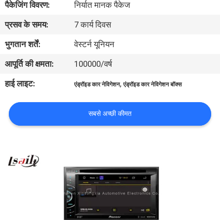
पैकेजिंग विवरण:
निर्यात मानक पैकेज
भ्रमण
प्रसव के समय:
7 कार्य दिवस
गुणवत्ता
भुगतान शर्तें:
वेस्टर्न यूनियन
नियंत्रण
आपूर्ति की क्षमता:
100000/वर्ष
हाई लाइट:
,
एंड्रॉइड कार नेविगेशन
एंड्रॉइड कार नेविगेशन बॉक्स
संपर्क
करें
सबसे अच्छी कीमत
समाचार
मामलों
साइटमैप