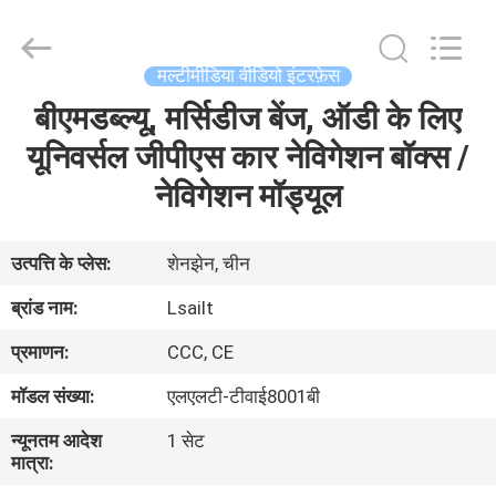
Shenzhen
Xinsongxia
Automobile
Electron
Co.,Ltd.
मल्टीमीडिया वीडियो इंटरफ़ेस
All
Rights
Reserved.
बीएमडब्ल्यू, मर्सिडीज बेंज, ऑडी के लिए
घर
यूनिवर्सल जीपीएस कार नेविगेशन बॉक्स /
उत्पादों
नेविगेशन मॉड्यूल
वीडियो
उत्पत्ति के प्लेस:
शेनझेन, चीन
ब्रांड नाम:
Lsailt
हमारे
प्रमाणन:
CCC, CE
बारे
मॉडल संख्या:
एलएलटी-टीवाई8001बी
में
न्यूनतम आदेश
1 सेट
मात्रा:
कारखाना