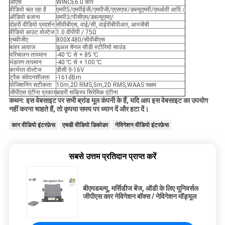
ओएस
WINCE6.0 कोर
वीडियो चल रहा है
एमपी5/एमपीईजी/एमपीजी/एएसएफ/डब्ल्यूएमवी/एमओवी आदि।
ऑडियो बजाना
एमपी3/पीसीएम/डबल्यूएमए/
दोहरी वीडियो प्रदर्शन
सीवीबीएस, वाई/सी, वाईपीबीपीआर, आरजीबी
वीडियो आउट वोल्टेज
1.0 वीपीपी / 75Ω
एचवीजीए
800X480/सीवीबीएस
बाहर आवाज
डुअल चैनल सीडी स्टीरियो साउंड
परिचालन तापमान
-40 ℃ से + 85 ℃
भंडारण तापमान
-40 ℃ से + 100 ℃
कार्यरत वोल्टेज
डीसी 9-16V
ट्रैक संवेदनशीलता
-161dBm
पोजिशनिंग सटीकता
10m,2D RMS,5m,2D RMS,WAAS सक्षम
जीपीएस एंटीना प्रकार
बाहरी सक्रिय सिरेमिक एंटीना
कथन: इस वेबसाइट पर सभी ब्रांड मूल कंपनी के हैं, यदि आप इस वेबसाइट का उपयोग
नहीं करना चाहते हैं, तो कृपया समय पर ध्यान दें और हटा दें।
कार वीडियो इंटरफ़ेस
एचडी वीडियो डिकोडर
नेविगेशन वीडियो इंटरफ़ेस
सबसे उत्तम प्रतिदान प्राप्त करें
बीएमडब्ल्यू, मर्सिडीज बेंज, ऑडी के लिए यूनिवर्सल
जीपीएस कार नेविगेशन बॉक्स / नेविगेशन मॉड्यूल