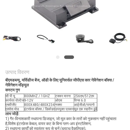
PRIVACY
POLICY
उत्पाद विवरण
बीएमडब्ल्यू, मर्सिडीज बेंज, ऑडी के लिए यूनिवर्सल जीपीएस कार नेविगेशन बॉक्स /
नेविगेशन मॉड्यूल
कस्टम गुण
सी पी यू
800MHZ / 1GHZ
टक्कर मारना
256एम/512एम
कार्यरत वोल्टेज
9-12V
ओएस
विन्स 6.0
एचवीजीए
800X480/480X234
नक्शा
आईजीओ/पापागो
एक्सेस मोड
इंटरफ़ेस बॉक्स / डिकोडर
उपयुक्त प्रकार
मूल एक स्क्रीन ढूंढें
लाभ जोड़ें
:
1) गैर-विनाशकारी स्थापना डिजाइन, जो मूल कार के तारों को नुकसान नहीं पहुंचाता
है;विशेष इंटरफ़ेस केबल, वायर कट के बिना प्लग-अप इंस्टॉलेशन;
2) स्थापना कार्यों को स्वतंत्र रूप से चुनें (ब्लूटूथ वैकल्पिक);