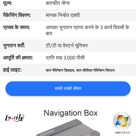
मूल्य:
बातचीत योग्य
भ्रमण
पैकेजिंग विवरण:
मानक निर्यात दफ़्ती
गुणवत्ता
प्रसव के समय:
आपका भुगतान प्राप्त करने के 5 कार्य दिवसों के
बाद
नियंत्रण
भुगतान शर्तें:
टी/टी या वेस्टर्न यूनियन
संपर्क
आपूर्ति की क्षमता:
प्रति माह 3,000 पीसी
करें
हाई लाइट:
,
कार नेविगेशन डिवाइस
कार जीपीएस नेविगेशन सिस्टम
समाचार
सबसे अच्छी कीमत
मामलों
साइटमैप