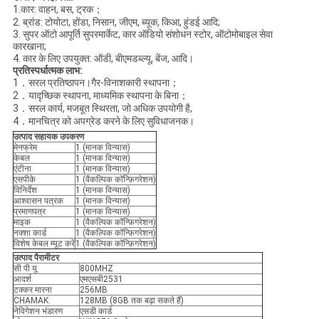
1.कार: वाहन, बस, ट्रक；
2. ब्रांड: टोयोटा, होंडा, निसान, जीएम, ब्यूक, किआ, हुंडई आदि;
3. सुपर ऑटो आपूर्ति सुपरमार्केट, कार ऑडियो संशोधन स्टोर, ऑटोमोबाइल सेवा
कारखाना;
4. कार के लिए उपयुक्त: ऑडी, बीएमडब्ल्यू, बेंज, आदि।
प्रतिस्पर्धात्मक लाभ
:
1．सरल प्रतिष्ठापन।गैर-विनाशकारी स्थापना；
2．यादृच्छिक स्थापना, माध्यमिक स्थापना के बिना；
3．सरल कार्य, मजबूत स्थिरता, जो अधिक उपयोगी है,
4．मानचित्र को अपग्रेड करने के लिए सुविधाजनक।
उत्पाद सहायक उपकरण
मेनफ्रेम
1 (मानक विन्यास)
केबल
1 (मानक विन्यास)
एंटीना
1 (मानक विन्यास)
एसपीके
1 (वैकल्पिक कॉन्फ़िगरेशन)
विनिर्देश
1 (मानक विन्यास)
आश्वासन पत्रक
1 (मानक विन्यास)
प्रमाणपत्र
1 (मानक विन्यास)
माइक
1 (वैकल्पिक कॉन्फ़िगरेशन)
नक्शा कार्ड
1 (वैकल्पिक कॉन्फ़िगरेशन)
विशेष केबल म्यूट करें
1 (वैकल्पिक कॉन्फ़िगरेशन)
उत्पाद पैरामीटर
सी पी यू
800MHZ
आदर्श
एमएसबी2531
टक्कर मारना
256MB
CHAMAK
128MB (8GB तक बढ़ा सकते हैं)
नेविगेशन भंडारण
एसडी कार्ड