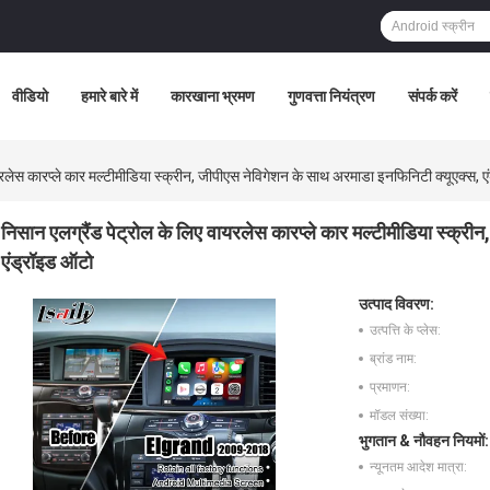
वीडियो
हमारे बारे में
कारखाना भ्रमण
गुणवत्ता नियंत्रण
संपर्क करें
यरलेस कारप्ले कार मल्टीमीडिया स्क्रीन, जीपीएस नेविगेशन के साथ अरमाडा इनफिनिटी क्यूएक्स, 
निसान एलग्रैंड पेट्रोल के लिए वायरलेस कारप्ले कार मल्टीमीडिया स्क्र
एंड्रॉइड ऑटो
उत्पाद विवरण:
उत्पत्ति के प्लेस:
ब्रांड नाम:
प्रमाणन:
मॉडल संख्या:
भुगतान & नौवहन नियमों:
न्यूनतम आदेश मात्रा: