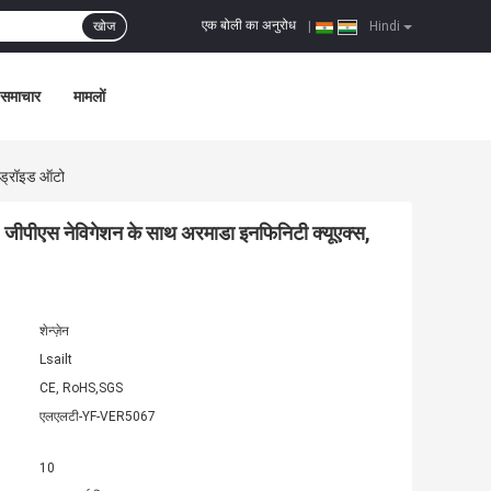
एक बोली का अनुरोध
खोज
|
Hindi
समाचार
मामलों
एंड्रॉइड ऑटो
ीन, जीपीएस नेविगेशन के साथ अरमाडा इनफिनिटी क्यूएक्स,
शेन्ज़ेन
Lsailt
CE, RoHS,SGS
एलएलटी-YF-VER5067
10