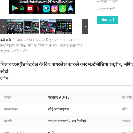
प्रसव के समय:
भुगतान शर्तें:
संपर्क करें
बड़ी छवि :
निसान एलग्रैंड पेट्रोल के लिए वायरलेस कारप्ले कार
मल्टीमीडिया स्क्रीन, जीपीएस नेविगेशन के साथ अरमाडा इनफिनिटी
क्यूएक्स, एंड्रॉइड ऑटो
निसान एलग्रैंड पेट्रोल के लिए वायरलेस कारप्ले कार मल्टीमीडिया स्क्रीन, जीप
ऑटो
वर्णन
ओएस:
एंड्रॉइड 9.0/10
रैम/रोम:
प्रमाणपत्र:
सीई आरओएचएस
ब्रैंड:
कैमरों:
समर्थन कारखाने / बाद के कैमरे
संकल्प: