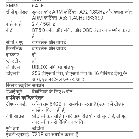
EMMC:
64GB
सीपीयू मॉडल
डुअल-कोर ARM कॉर्टेक्स-A72 1.8GHz और क्वाड-कोर
ARM कॉर्टेक्स-A53 1.4GHz RK3399
वाई-फाई:
2.4 / 5GHz
बीटी:
BT5.0 कॉल और संगीत और OBD डेटा का समर्थन करता
है
सीपी / एए
वायरलेस और वायर्ड
मिररलिंक
वायरलेस और वायर्ड
हाईकार
हाँ
प्ले स्टोर:
हाँ
जीपीएस
UBLOX जीपीएस मॉड्यूल
डीएसपी
256 डीएसपी चिप, डीएसपी चिप के 16 पीरियड ईक्यू के
साथ, एडजस्टेबल एम्परर, आदि
स्प्लिट स्क्रीन
समर्थन
यूआई चुनें
वैकल्पिक के लिए 5 सेट
हार्डवेयर कॉन्फ़िगरेशन
टीएफ कार्ड :
अधिकतम 64GB का समर्थन करता है (उत्पाद में टीएफ
कार्ड शामिल नहीं है)
नेवी साउंड
छोटे स्पीकर जोड़ें। यदि आप रेडियो नहीं सुनते हैं, तो मूल
कार स्पीकर से नेविगेशन ध्वनि।
एवी इन:
डीटीवी
एचडी-एमआई
720P का समर्थन करता है