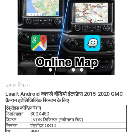
PRIVACY
POLICY
उत्पाद विवरण
Lsailt Android कारप्ले वीडियो इंटरफ़ेस 2015-2020 GMC
कैन्यन इंटेलिजिलिंक सिस्टम के लिए
एंड्रॉइड
कॉन्फ़िगरेशन
रिज़ॉल्यूशन
800X480
डिस्प्ले
LVDS डिजिटल (नवीनतम चिप)
सिस्टम:
एंड्रॉइड OS10
रैम:
4GB