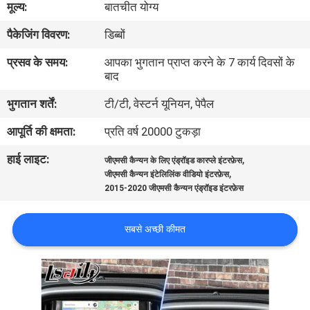
मूल्य:
बातचीत योग्य
भ्रमण
पैकेजिंग विवरण:
डिब्बों
गुणवत्ता
प्रसव के समय:
आपका भुगतान प्राप्त करने के 7 कार्य दिवसों के
बाद
नियंत्रण
भुगतान शर्तें:
टी/टी, वेस्टर्न यूनियन, पेपैल
संपर्क
आपूर्ति की क्षमता:
प्रति वर्ष 20000 टुकड़ा
करें
हाई लाइट:
,
जीएमसी कैन्यन के लिए एंड्रॉइड कारप्ले इंटरफ़ेस
,
जीएमसी कैन्यन इंटेलिलिंक वीडियो इंटरफ़ेस
2015-2020 जीएमसी कैन्यन एंड्रॉइड इंटरफ़ेस
समाचार
सबसे अच्छी कीमत
मामलों
SITEMAP