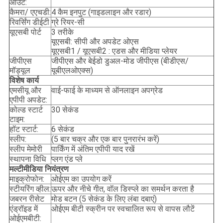
आउट:
कैमरा/ एएचडी:
4 कैम इनपुट (गाइडलाइन और रडार)
रिवर्सिंग डीईटी
ग्रे रियर-सी
यूएसबी पोर्ट
3 तरीके
यूएसबी: सीपी और अपडेट ओएस
यूएसबी1 / यूएसबी2 : एडस और मीडिया प्लेयर
जीपीएस
जीपीएस और बेईडो डुअल-मोड जीपीएस (बीडीएस/
मॉड्यूल
यूबीएलओएक्स)
विशेष कार्य
एमसीयू और
वाई-फाई के माध्यम से ऑनलाइन अपग्रेड
एपीपी अपडेट:
कोल्ड स्टार्ट
30 सेकंड
टाइम:
हॉट स्टार्ट:
6 सेकंड
स्लीप:
(5 बार चक्र और एक बार पुनरारंभ करें)
स्लीप मेमोरी
पार्किंग में अंतिम एपीपी याद रखें
स्थापना विधि
प्लग एंड प्ले
मल्टीमीडिया नियंत्रण
माइक्रोफोन:
ओईएम का उपयोग करें
स्टीयरिंग व्हील:
ऊपर और नीचे गीत, वॉल डिस्प्ले का समर्थन करता है
जबरन रीसेट
मोड बटन (5 सेकंड के लिए लंबा दबाएं)
एंड्रॉइड में
ओईएम बीटी स्क्रीन पर स्वचालित रूप से वापस लौटें
ओईएमबीटी: