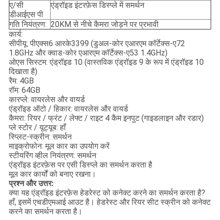
ए/सी
एंड्रॉइड इंटरफ़ेस डिस्प्ले में समर्थन
डीआईएस पी
गति नियंत्रण:
20KM से नीचे कैमरा जोड़ने पर प्रभावी
कार्य:
सीपीयू: पीएक्स6 आरके3399 (डुअल-कोर एआरएम कॉर्टेक्स-ए72
1.8GHz और क्वाड-कोर एआरएम कॉर्टेक्स-ए53 1.4GHz)
ओएस सिस्टम: एंड्रॉइड 10 (वास्तविक एंड्रॉइड 9 के रूप में एंड्रॉइड 10
दिखाता है)
रैम: 4GB
रॉम: 64GB
कारप्ले: वायरलेस और वायर्ड
एंड्रॉइड ऑटो / हिकार: वायरलेस और वायर्ड
कैमरा: रियर / फ्रंट / लेफ्ट / राइट 4 कैम इनपुट (गाइडलाइन और रडार)
प्ले स्टोर / यूट्यूब: हाँ
स्प्लिट-स्क्रीन: समर्थन
माइक्रोफोन: मूल कार का उपयोग करें
स्टीयरिंग व्हील नियंत्रण: समर्थन
एंड्रॉइड इंटरफ़ेस पर एसी डिस्प्ले का समर्थन करता है
मूल कार कार्यों को बनाए रखना।
प्रश्न और उत्तर:
क्या यह एंड्रॉइड इंटरफ़ेस हेडरेस्ट को कनेक्ट करने का समर्थन करता है?
हाँ, इसमें एचडीएमआई आउट है। हेडरेस्ट और रियर सीट स्क्रीन को कनेक्ट
करने का समर्थन करता है।