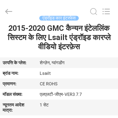
Shenzhen
Xinsongxia
Automobile
Electron
Co.,Ltd.
एंड्रॉइड कार इंटरफेस
All
Rights
Reserved.
2015-2020 GMC कैन्यन इंटेललिंक
घर
सिस्टम के लिए Lsailt एंड्रॉइड कारप्ले
उत्पादों
वीडियो इंटरफ़ेस
वीडियो
उत्पत्ति के प्लेस:
शेन्ज़ेन, ग्वांगडोंग
ब्रांड नाम:
Lsailt
हमारे
प्रमाणन:
CE ROHS
बारे
मॉडल संख्या:
एलएलटी-जीएम-VER3.7.7
में
न्यूनतम आदेश
1 सेट
मात्रा:
कारखाना