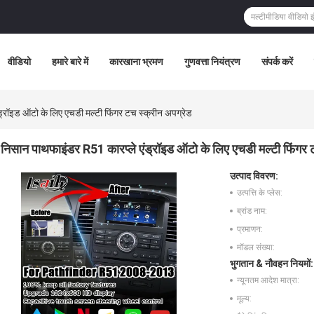
वीडियो
हमारे बारे में
कारखाना भ्रमण
गुणवत्ता नियंत्रण
संपर्क करें
्रॉइड ऑटो के लिए एचडी मल्टी फिंगर टच स्क्रीन अपग्रेड
निसान पाथफाइंडर R51 कारप्ले एंड्रॉइड ऑटो के लिए एचडी मल्टी फिंगर 
उत्पाद विवरण:
उत्पत्ति के प्लेस:
ब्रांड नाम:
प्रमाणन:
मॉडल संख्या:
भुगतान & नौवहन नियमों:
न्यूनतम आदेश मात्रा:
मूल्य: