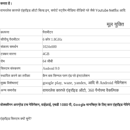
करता है।
वायरलेस कारप्ले एंड्रॉइड ऑटो बिल्ड इन, सपोर्ट स्ट्रीम मीडिया वीडियो प्ले जैसे Youtube Netflix आदि
मूल युक्ति
कल्पना
पैरामीटर
सीपीयू पैरामीटर
6 कोर 1.8GHz
संकल्प समर्थन
1024x600
टक्कर मारना
4GB
रोम
64 जीबी
सिस्टम संस्करण
Android 9.0
स्थापित करने का तरीका
कैन बस सिग्नल प्लग एंड प्ले इंस्टालेशन
google play, waze, yandex, आदि से Android नेविगेशन
मुख्य विशेषताएं
अन्य समारोह
वायरलेस कारप्ले एंड्रॉइड ऑटो, 360 पैनोरमा वैकल्पिक
वोक्सवैगन अपग्रेड टच नेविगेशन, वाईफ़ाई, एचडी 1080 पी, Google मानचित्र के लिए कार एंड्रॉइड नेविग
एंड्रॉइड सिस्टम क्यों चुनें?