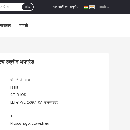
एक बोली का अनुरोध
खोज
|
Hindi
समाचार
मामलों
टच स्क्रीन अपग्रेड
चीन शेन्ज़ेन बाओन
lsailt
CE, RHOS
LLT-YF-VER5097 R51 पाथफाइंडर
1
Please negotiate with us