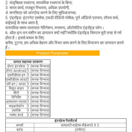
2. यादृच्छिक स्थापना, माध्यमिक स्थापना के बिना;
3. सरल कार्य, मजबूत स्थिरता, अधिक उपयोगी;
4. मानचित्र को अपग्रेड करने के लिए सुविधाजनक;
5. एंड्रॉइड: इंटरनेट एक्सेस, एचडी वीडियो प्लेबैक, पूर्ण ऑडियो प्रारूप, वॉयस सर्च,
वाईफ़ाई के साथ आता है,
वास्तविक समय यातायात नेविगेशन, मनमाना, ऑटोमोटिव एंड्रॉइड फोन।
6. ऑल-इन-वन मशीन का उत्पादन क्यों नहीं?क्योंकि एंड्रॉइड सिस्टम बुरी तरह से गर्म
होता है। इससे बचाव के लिए
क्रैश, टूटना, हम अधिक बेहतर और स्थिर काम करने के लिए विभाजन का उत्पादन करते
हैं।
उत्पाद सहायक उपकरण
होस्ट इंटरफ़ेस
1 (मानक विन्यास)
होस्ट Android
1 (मानक विन्यास)
एलवीडीएस इन
1 (मानक विन्यास)
एलवीडीएस आउट
1 (मानक विन्यास)
एवी इन / आउट
1 (मानक विन्यास)
विद्युत लाइन
1 (मानक विन्यास)
चींटी
1 (मानक विन्यास)
विनिर्देश
1 (मानक विन्यास)
आश्वासन पत्रक
1 (मानक विन्यास)
माइक्रोफ़ोन
1 (मानक विन्यास)
एसपीके
1 (मानक विन्यास)
नक्शा कार्ड
1 (मानक विन्यास)
इंटरफ़ेस पैरामीटर्स
आदर्श
एलएलटी-वाईएफ-वीईआर5.9.3
ब्रांड
(लसैल्ट)