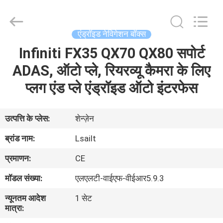
Shenzhen
Xinsongxia
Automobile
Electron
Co.,Ltd.
एंड्रॉइड नेविगेशन बॉक्स
All
Rights
Reserved.
Infiniti FX35 QX70 QX80 सपोर्ट
घर
ADAS, ऑटो प्ले, रियरव्यू कैमरा के लिए
उत्पादों
प्लग एंड प्ले एंड्रॉइड ऑटो इंटरफेस
वीडियो
उत्पत्ति के प्लेस:
शेन्ज़ेन
ब्रांड नाम:
Lsailt
हमारे
प्रमाणन:
CE
बारे
मॉडल संख्या:
एलएलटी-वाईएफ-वीईआर5.9.3
में
न्यूनतम आदेश
1 सेट
मात्रा:
कारखाना