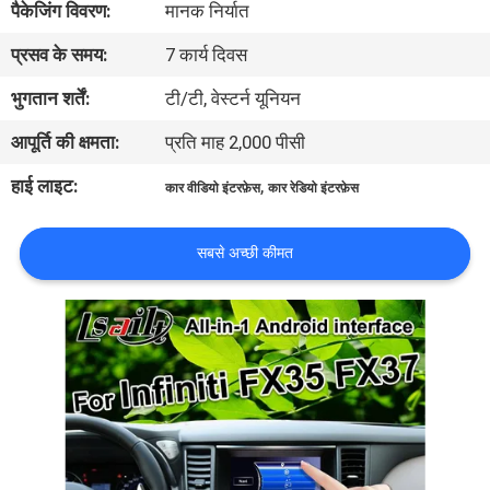
पैकेजिंग विवरण:
मानक निर्यात
भ्रमण
प्रसव के समय:
7 कार्य दिवस
गुणवत्ता
भुगतान शर्तें:
टी/टी, वेस्टर्न यूनियन
नियंत्रण
आपूर्ति की क्षमता:
प्रति माह 2,000 पीसी
हाई लाइट:
,
कार वीडियो इंटरफ़ेस
कार रेडियो इंटरफ़ेस
संपर्क
करें
सबसे अच्छी कीमत
समाचार
मामलों
साइटमैप