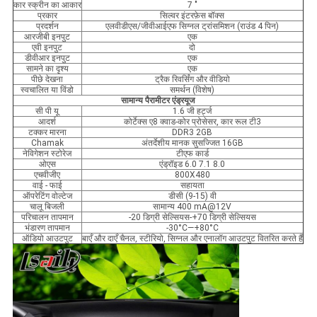
कार स्क्रीन का आकार
7 "
प्रकार
सिल्वर इंटरफ़ेस बॉक्स
प्रदर्शन
एलवीडीएस/जीवीआईएफ सिग्नल ट्रांसमिशन (राउंड 4 पिन)
आरजीबी इनपुट
एक
एवी इनपुट
दो
डीवीआर इनपुट
एक
सामने का दृश्य
एक
पीछे देखना
ट्रैक रिवर्सिंग और वीडियो
स्वचालित या विंडो
समर्थन (विशेष)
सामान्य पैरामीटर एंड्रयूज
सी पी यू
1.6 जी हर्ट्ज
आदर्श
कोर्टेक्स ए8 क्वाड-कोर प्रोसेसर, कार रूल टी3
टक्कर मारना
DDR3 2GB
Chamak
अंतर्देशीय मानक सुसज्जित 16GB
नेविगेशन स्टोरेज
टीएफ कार्ड
ओएस
एंड्रॉइड 6.0 7.1 8.0
एचवीजीए
800X480
वाई - फाई
सहायता
ऑपरेटिंग वोल्टेज
डीसी (9-15) वी
चालू बिजली
सामान्य 400 mA@12V
परिचालन तापमान
-20 डिग्री सेल्सियस-+70 डिग्री सेल्सियस
भंडारण तापमान
-30°C—+80°C
ऑडियो आउटपुट
बाएँ और दाएँ चैनल, स्टीरियो, सिग्नल और एनालॉग आउटपुट वितरित करते हैं