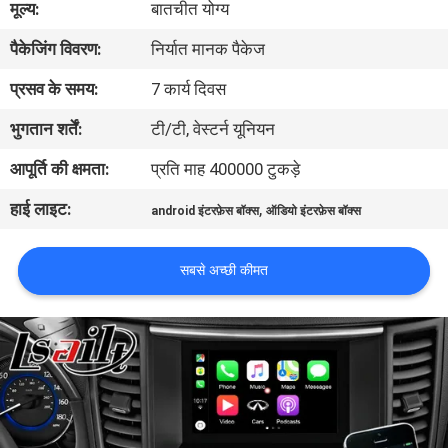
मूल्य:
बातचीत योग्य
भ्रमण
पैकेजिंग विवरण:
निर्यात मानक पैकेज
गुणवत्ता
प्रसव के समय:
7 कार्य दिवस
नियंत्रण
भुगतान शर्तें:
टी/टी, वेस्टर्न यूनियन
आपूर्ति की क्षमता:
प्रति माह 400000 टुकड़े
संपर्क
हाई लाइट:
,
android इंटरफ़ेस बॉक्स
ऑडियो इंटरफ़ेस बॉक्स
करें
सबसे अच्छी कीमत
समाचार
मामलों
साइटमैप