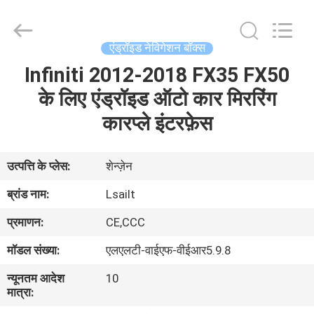
Shenzhen
Xinsongxia
Automobile
Electron
Co.,Ltd.
एंड्रॉइड नेविगेशन बॉक्स
All
Rights
Reserved.
Infiniti 2012-2018 FX35 FX50
घर
के लिए एंड्रॉइड ऑटो कार मिररिंग
उत्पादों
कारप्ले इंटरफ़ेस
वीडियो
उत्पत्ति के प्लेस:
शेन्ज़ेन
ब्रांड नाम:
Lsailt
हमारे
प्रमाणन:
CE,CCC
बारे
मॉडल संख्या:
एलएलटी-वाईएफ-वीईआर5.9.8
में
न्यूनतम आदेश
10
मात्रा:
कारखाना