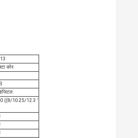
 13
्टा कोर
B
डिजिटल
((8/10.25/12.3 ′
ल
ल
ल