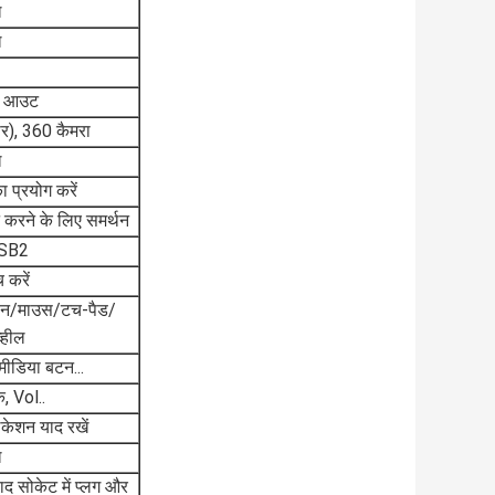
ल
ल
ई आउट
ार), 360 कैमरा
ल
ा प्रयोग करें
तन करने के लिए समर्थन
SB2
 करें
रीन/माउस/टच-पैड/
व्हील
ीडिया बटन...
क, Vol..
्लिकेशन याद रखें
ल
ाद सोकेट में प्लग और