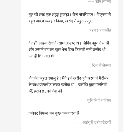
—— डोम लैपन्या
मूल की तरह एक अद्भुत टुकड़ा। तेज नौपरिवहन। विक्रेता ने
बहुत अच्छा व्यवहार किया, खरीद से बहुत संतुष्ट
—— अहमद अबबनीह
वे वहाँ ग्राहक सेवा के साथ उत्कृष्ट थे। शिपिंग बहुत तेज थी
और उन्होंने वह सब कुछ भेज दिया जिसकी उन्हें उम्मीद थी।
एक ही शिकायत थी
—— टिम विलियम्स
विक्रेता बहुत दयालु है। मैंने इसे खरीद-पूर्व चरण से मैसेंजर
के साथ एक्सचेंज करके खरीदा था। हालाँकि कुछ गलतियाँ
थीं, इसने p . की सेवा की
—— कुनिहिको ताजिमा
कनेक्ट विफल, सब कुछ काम करता है
—— आईयूरी ड्रोज़डेटकी