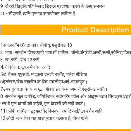
9. दोहरी खिड़कियाँ/स्प्लिट डिस्प्ले प्रदर्शित करने के लिए समर्थन.
10- डीएसपी ध्वनि प्रभाव समायोजन शामिल है।
1क्वालकॉम ऑक्टा कोर सीपीयू, एंड्रॉयड 13
2. भाषाः समर्थन विश्वव्यापी भाषाओं शामिलः चीनी,अंग्रेजी,अरबी,रूसी,स्पेनिश,हिब्रू
3. रैम 8जी+रोम 128जी
4. नेविगेशन: गूगल मैप,वेज आदि
5दो चैनल यूएसबी, माइक्रो एसडी स्लॉट, फ्लैश मीडिया
6हेडरेस्ट/बैक स्क्रीन के लिए एचडीएमआई आउटपुट।
7उच्च गुणवत्ता के साथ मूल ऑक्स इन के माध्यम से एंड्रॉयड ध्वनि।
8. समर्थन मूल टचपैड, जॉयस्टिक, स्टीयरिंग व्हील और ओईएम बटन नियंत्रण एंड्र
9सभी मूल कार्यों को सहेजें, मूल केबलों को नहीं काटें।
11.एपीपी शामिलः यूट्यूब/नेटफ्लिक्स, स्पॉटिफाई/गूगल मैप आदि
12.ऑटो स्तर चिप यह धाराप्रवाह चलाता है, बिना फंसे.