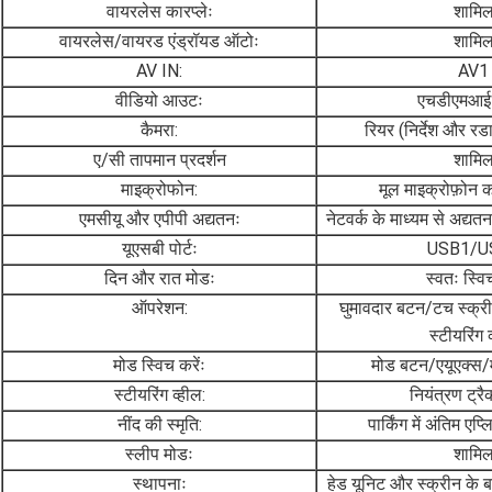
वायरलेस कारप्लेः
शामि
वायरलेस/वायरड एंड्रॉयड ऑटोः
शामि
AV IN:
AV1
वीडियो आउटः
एचडीएमआ
कैमरा:
रियर (निर्देश और रड
ए/सी तापमान प्रदर्शन
शामि
माइक्रोफोन:
मूल माइक्रोफ़ोन क
एमसीयू और एपीपी अद्यतनः
नेटवर्क के माध्यम से अद्य
यूएसबी पोर्टः
USB1/U
दिन और रात मोडः
स्वतः स्विच
ऑपरेशन:
घुमावदार बटन/टच स्क्
स्टीयरिंग 
मोड स्विच करेंः
मोड बटन/एयूएक्स/म
स्टीयरिंग व्हील:
नियंत्रण ट्रै
नींद की स्मृति:
पार्किंग में अंतिम एप
स्लीप मोडः
शामि
स्थापनाः
हेड यूनिट और स्क्रीन के ब