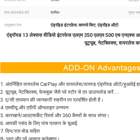
वायरलेस कारप्ले:
शामिल
एंड्रॉइड
ऐप्स डाउनलोड करें:
शामिल
गूगल नक़्
एंड्रॉइड इंटरफ़ेस
कारप्ले किट
एंड्रॉइड ऑटो
प्रमुखता देना:
,
,
एंड्रॉयड 13 लेक्सस वीडियो इंटरफेस एलएम 350 एलएम 500 एच एनएक्स आर
यूट्यूब, नेटफ्लिक्स, वायरलेस कार
1. अंतर्निहित वायरलेस CarPlay और वायरलेस/वायरड एंड्रॉयड ऑटो/हुआवेई हाई-कार/
2. यूट्यूब, नेटफ्लिक्स, फेसबुक जैसे प्ले स्टोर से एप डाउनलोड करें......
3. ए/सी तापमान की जानकारी स्क्रीन पर प्रदर्शित होती है।
4. एमसीयू और एपीपी ऑनलाइन उन्नयन
5. कारखाने/आउटमार्केट रिवर्स और 360 कैमरों के साथ संगत।
6. आपकी पसंद के लिए पांच प्रकार के यूआई.
7. दिन/रात मोड सहित
8- प्लग और प्ले आसान कनेक्शन।