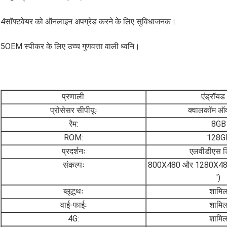
4सॉफ्टवेयर को ऑनलाइन अपग्रेड करने के लिए सुविधाजनक।
5OEM स्पीकर के लिए उच्च गुणवत्ता वाली ध्वनि।
प्रणाली:
एंड्रॉयड
प्रोसेसर सीपीयूः
क्वालकॉम ऑक
रैम:
8GB
ROM:
128G
प्रदर्शनः
एलवीडीएस 
संकल्पः
800X480 और 1280X480 
′)
ब्लूटूथः
शामि
वाई-फाईः
शामि
4G:
शामि