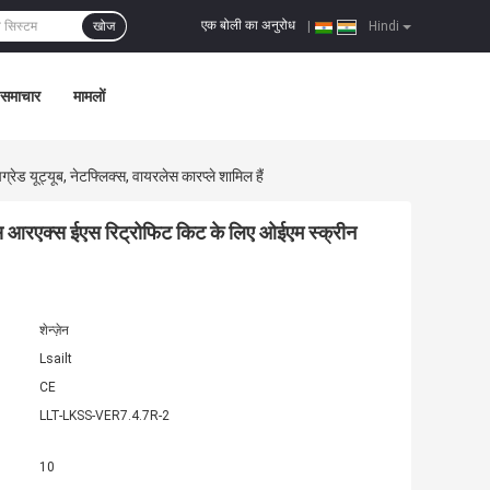
एक बोली का अनुरोध
खोज
|
Hindi
समाचार
मामलों
यूट्यूब, नेटफ्लिक्स, वायरलेस कारप्ले शामिल हैं
 आरएक्स ईएस रिट्रोफिट किट के लिए ओईएम स्क्रीन
शेन्ज़ेन
Lsailt
CE
LLT-LKSS-VER7.4.7R-2
10