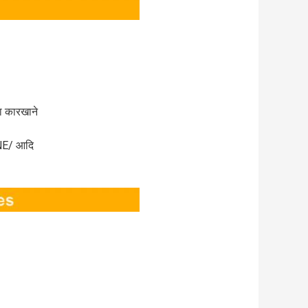
ा कारखाने
NE/ आदि