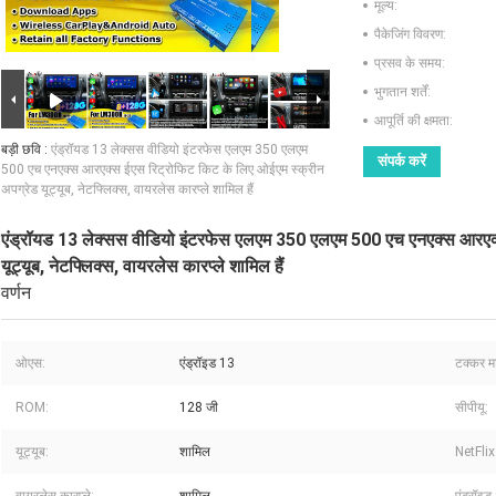
मूल्य:
पैकेजिंग विवरण:
प्रसव के समय:
भुगतान शर्तें:
आपूर्ति की क्षमता:
बड़ी छवि :
एंड्रॉयड 13 लेक्सस वीडियो इंटरफेस एलएम 350 एलएम
संपर्क करें
500 एच एनएक्स आरएक्स ईएस रिट्रोफिट किट के लिए ओईएम स्क्रीन
अपग्रेड यूट्यूब, नेटफ्लिक्स, वायरलेस कारप्ले शामिल हैं
एंड्रॉयड 13 लेक्सस वीडियो इंटरफेस एलएम 350 एलएम 500 एच एनएक्स आरएक्
यूट्यूब, नेटफ्लिक्स, वायरलेस कारप्ले शामिल हैं
वर्णन
ओएस:
एंड्रॉइड 13
टक्कर म
ROM:
128 जी
सीपीयू:
यूट्यूब:
शामिल
NetFlix