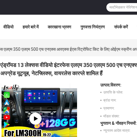
वीडियो
हमारे बारे में
कारखाना भ्रमण
गुणवत्ता नियंत्रण
संपर्क करें
ेस एलएम 350 एलएम 500 एच एनएक्स आरएक्स ईएस रिट्रोफिट किट के लिए ओईएम स्क्रीन अपग्रेड 
एंड्रॉयड 13 लेक्सस वीडियो इंटरफेस एलएम 350 एलएम 500 एच एनएक्स
अपग्रेड यूट्यूब, नेटफ्लिक्स, वायरलेस कारप्ले शामिल हैं
उत्पाद विवरण:
उत्पत्ति के प्लेस:
ब्रांड नाम:
प्रमाणन:
मॉडल संख्या:
भुगतान & नौवहन नियमों:
न्यूनतम आदेश मात्रा: