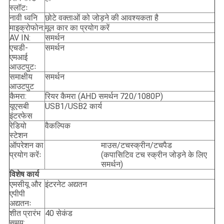
स्लॉटः
नावी ध्वनि
छोटे वक्ताओं को जोड़ने की आवश्यकता है
माइक्रोफोन:
मूल कार का प्रयोग करें
AV IN:
समर्थन
एचडी-
समर्थन
एमआई
आउटपुटः
समाक्षीय
समर्थन
आउटपुट
कैमरा:
रियर कैमरा (AHD समर्थन 720/1080P)
यूएसबी
USB1/USB2 कार्य
इंटरफेस
रेडियो
वैकल्पिक
स्टेशन
ऑपरेशन का
माउस/टचस्क्रीन/टचपैड
प्रयोग करेंः
(कपासिटिव टच स्क्रीन जोड़ने के लिए
समर्थन)
विशेष कार्य
एमसीयू और
इंटरनेट अद्यतन
एपीपी
अद्यतनः
शीत प्रारंभ
40 सेकंड
समय: