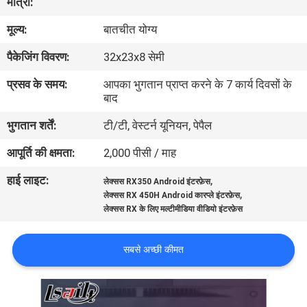
मात्रा:
भ्रमण
मूल्य:
बातचीत योग्य
गुणवत्ता
पैकेजिंग विवरण:
32x23x8 सेमी
नियंत्रण
प्रसव के समय:
आपका भुगतान प्राप्त करने के 7 कार्य दिवसों के
बाद
संपर्क
भुगतान शर्तें:
टी/टी, वेस्टर्न यूनियन, पेपैल
करें
आपूर्ति की क्षमता:
2,000 पीसी / माह
हाई लाइट:
,
लेक्सस RX350 Android इंटरफ़ेस
समाचार
,
लेक्सस RX 450H Android कारप्ले इंटरफ़ेस
लेक्सस RX के लिए मल्टीमीडिया वीडियो इंटरफ़ेस
मामलों
सबसे अच्छी कीमत
साइटमैप