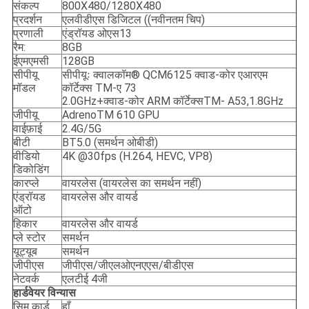
संकल्प
800X480/1280X480
प्रदर्शन
एलवीडीएस डिजिटल ((नवीनतम चिप)
प्रणाली
एंड्रॉयड ओएस13
रैम:
8GB
ईएमएमसी
128GB
सीपीयू
सीपीयूः क्वालकॉम® QCM6125 क्वाड-कोर एआरएम
मॉडल
कॉर्टेक्स TM-ए 73
2.0GHz+क्वाड-कोर ARM कॉर्टेक्सTM- A53,1.8GHz
जीपीयू
AdrenoTM 610 GPU
वाईफ़ाई
2.4G/5G
बीटी
BT5.0 (समर्थन ओबीडी)
वीडियो
4K @30fps (H.264, HEVC, VP8)
डिकोडिंग
कारप्ले
वायरलेस (वायरलेस का समर्थन नहीं)
एंड्रॉयड
वायरलेस और वायर्ड
ऑटो
हिकार
वायरलेस और वायर्ड
प्ले स्टोर
समर्थन
यूट्यूब
समर्थन
जीपीएस
जीपीएस/जीएलओएनएएस/बीडीएस
नेटवर्क
एलटीई 4जी
हार्डवेयर विन्यास
सिम कार्ड
हाँ