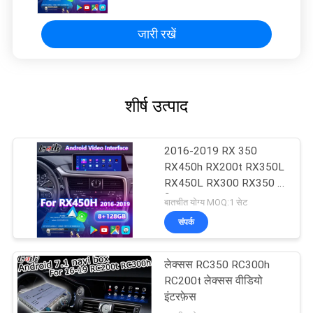
इंटरफ़ेस
जारी रखें
शीर्ष उत्पाद
2016-2019 RX 350
RX450h RX200t RX350L
RX450L RX300 RX350 के
लिए Lsailt Android Carplay
बातचीत योग्य MOQ:1 सेट
लेक्सस वीडियो इंटरफ़ेस
संपर्क
लेक्सस RC350 RC300h
RC200t लेक्सस वीडियो
इंटरफ़ेस