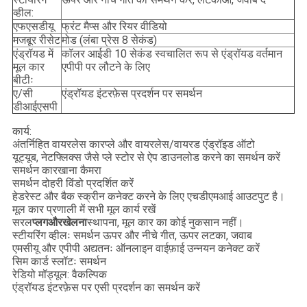
व्हील:
एफएसडीयू
फ्रंट मैप्स और रियर वीडियो
मजबूर रीसेट
मोड (लंबा प्रेस 8 सेकंड)
एंड्रॉयड में
कॉलर आईडी 10 सेकंड स्वचालित रूप से एंड्रॉयड वर्तमान
मूल कार
एपीपी पर लौटने के लिए
बीटीः
ए/सी
एंड्रॉयड इंटरफ़ेस प्रदर्शन पर समर्थन
डीआईएसपी
कार्य:
अंतर्निहित वायरलेस कारप्ले और वायरलेस/वायरड एंड्रॉइड ऑटो
यूट्यूब, नेटफ्लिक्स जैसे प्ले स्टोर से ऐप डाउनलोड करने का समर्थन करें
समर्थन कारखाना कैमरा
समर्थन दोहरी विंडो प्रदर्शित करें
हेडरेस्ट और बैक स्क्रीन कनेक्ट करने के लिए एचडीएमआई आउटपुट है।
मूल कार प्रणाली में सभी मूल कार्य रखें
सरल
प्लग
और
खेलना
स्थापना, मूल कार का कोई नुकसान नहीं।
स्टीयरिंग व्हीलः समर्थन ऊपर और नीचे गीत, ऊपर लटका, जवाब
एमसीयू और एपीपी अद्यतनः ऑनलाइन वाईफ़ाई उन्नयन कनेक्ट करें
सिम कार्ड स्लॉटः समर्थन
रेडियो मॉड्यूल: वैकल्पिक
एंड्रॉयड इंटरफ़ेस पर एसी प्रदर्शन का समर्थन करें