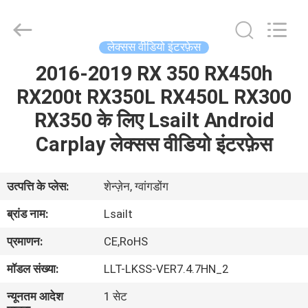
Shenzhen
Xinsongxia
Automobile
Electron
Co.,Ltd.
लेक्सस वीडियो इंटरफ़ेस
All
Rights
Reserved.
2016-2019 RX 350 RX450h
घर
RX200t RX350L RX450L RX300
उत्पादों
RX350 के लिए Lsailt Android
Carplay लेक्सस वीडियो इंटरफ़ेस
वीडियो
उत्पत्ति के प्लेस:
शेन्ज़ेन, ग्वांगडोंग
हमारे
ब्रांड नाम:
Lsailt
बारे
प्रमाणन:
CE,RoHS
में
मॉडल संख्या:
LLT-LKSS-VER7.4.7HN_2
कारखाना
न्यूनतम आदेश
1 सेट