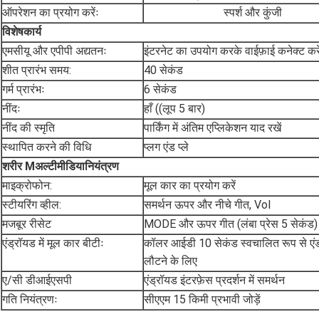
ऑपरेशन का प्रयोग करेंः
स्पर्श और कुंजी
विशेष
कार्य
एमसीयू और एपीपी अद्यतनः
इंटरनेट का उपयोग करके वाईफ़ाई कनेक्ट करे
शीत प्रारंभ समय:
40 सेकंड
गर्म प्रारंभः
6 सेकंड
नींदः
हाँ ((लूप 5 बार)
नींद की स्मृति
पार्किंग में अंतिम एप्लिकेशन याद रखें
स्थापित करने की विधि
प्लग एंड प्ले
शरीर M
अल्टीमीडिया
नियंत्रण
माइक्रोफोन:
मूल कार का प्रयोग करें
स्टीयरिंग व्हील:
समर्थन ऊपर और नीचे गीत, Vol
मजबूर रीसेट
MODE और ऊपर गीत (लंबा प्रेस 5 सेकंड)
एंड्रॉयड में मूल कार बीटीः
कॉलर आईडी 10 सेकंड स्वचालित रूप से एंड्
लौटने के लिए
ए/सी डीआईएसपी
एंड्रॉयड इंटरफ़ेस प्रदर्शन में समर्थन
गति नियंत्रणः
सीएएम 15 किमी प्रभावी जोड़ें