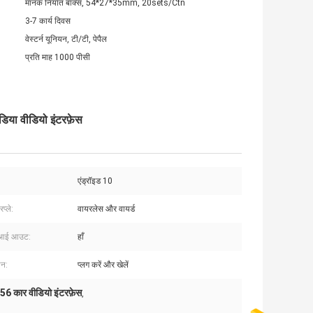
मानक निर्यात बॉक्स, 54*27*35mm, 20sets/Ctn
3-7 कार्य दिवस
वेस्टर्न यूनियन, टी/टी, पेपैल
प्रति माह 1000 पीसी
या वीडियो इंटरफ़ेस
एंड्रॉइड 10
प्ले:
वायरलेस और वायर्ड
मआई आउट:
हाँ
शन:
प्लग करें और खेलें
6 कार वीडियो इंटरफ़ेस
,