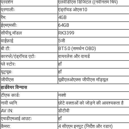
प्रदर्शन
एलवीडीएस डिजिटल ((नवीनतम चिप)
प्रणालीः
एंड्रॉयड ओएस10
रैम:
4GB
ईएमएमसीः
64GB
सीपीयू मॉडल
RK3399
वाईफ़ाई:
5जी
बी टी:
BT5.0 (समर्थन OBD)
कारप्ले/एंड्रॉयड एटोः
वायरलेस और वायर्ड
प्ले स्टोरः
हाँ
यूट्यूबः
हाँ
जीपीएस
यूबीएलओएक्स जीपीएस मॉड्यूल
हार्डवेयर विन्यास
टीएफ कार्डः
नक्शे
नावी ध्वनि
छोटे वक्ताओं को जोड़ने की आवश्यकता है
AV IN:
डीटीवी
एचडीएमआई आउटः
हाँ
कैमरा:
4 सीएएम इनपुट (निर्देश और रडार)