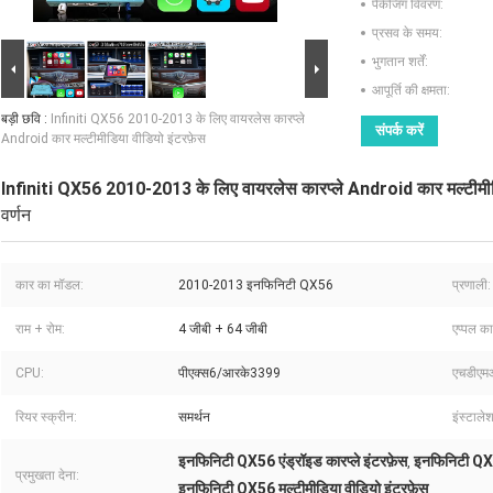
पैकेजिंग विवरण:
प्रसव के समय:
भुगतान शर्तें:
आपूर्ति की क्षमता:
बड़ी छवि :
Infiniti QX56 2010-2013 के लिए वायरलेस कारप्ले
संपर्क करें
Android कार मल्टीमीडिया वीडियो इंटरफ़ेस
Infiniti QX56 2010-2013 के लिए वायरलेस कारप्ले Android कार मल्टीमीडि
वर्णन
कार का मॉडल:
2010-2013 इनफिनिटी QX56
प्रणाली:
राम + रोम:
4 जीबी + 64 जीबी
एप्पल कार
CPU:
पीएक्स6/आरके3399
एचडीए
रियर स्क्रीन:
समर्थन
इंस्टाले
इनफिनिटी QX56 एंड्रॉइड कारप्ले इंटरफ़ेस
इनफिनिटी QX5
,
प्रमुखता देना:
इनफिनिटी QX56 मल्टीमीडिया वीडियो इंटरफ़ेस