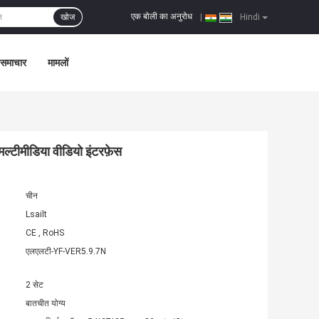
एक बोली का अनुरोध
खोज
|
Hindi
समाचार
मामलों
टीमीडिया वीडियो इंटरफ़ेस
चीन
Lsailt
CE , RoHS
एलएलटी-YF-VER5.9.7N
2 सेट
बातचीत योग्य