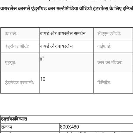
वायरलेस कारप्ले एंड्रॉयड कार मल्टीमीडिया वीडियो इंटरफेस के लिए 
कारप्लेः
वायर्ड और वायरलेस समर्थन
सीएएम एडीडीः
एंड्रॉयड ऑटोः
वायर्ड और वायरलेस
वाईफ़ाई:
हाँ
यूट्यूबः
कार का मॉडल:
10
एंड्रॉयड प्रणालीः
विनिर्देशः
एंड्रॉयड
विन्यास
संकल्प
800X480