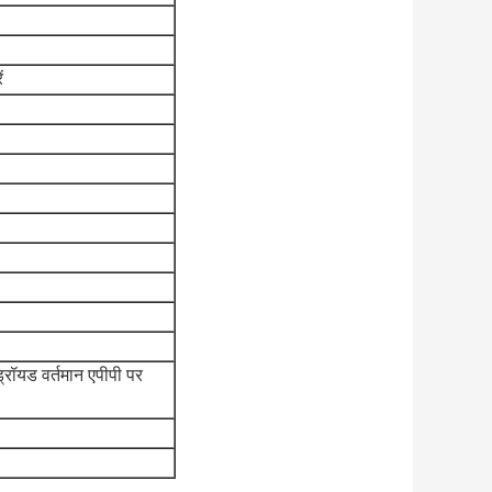
ं
रॉयड वर्तमान एपीपी पर