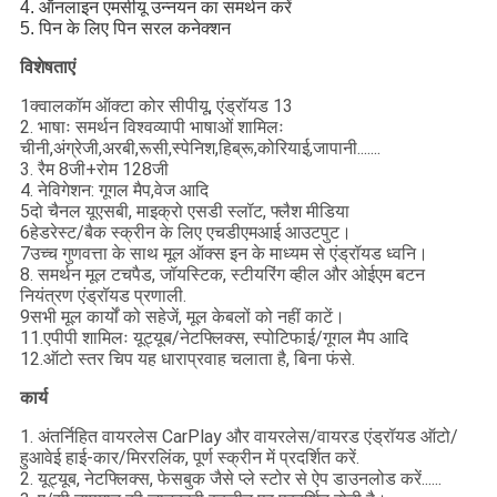
4. ऑनलाइन एमसीयू उन्नयन का समर्थन करें
5. पिन के लिए पिन सरल कनेक्शन
विशेषताएं
1क्वालकॉम ऑक्टा कोर सीपीयू, एंड्रॉयड 13
2. भाषाः समर्थन विश्वव्यापी भाषाओं शामिलः
चीनी,अंग्रेजी,अरबी,रूसी,स्पेनिश,हिब्रू,कोरियाई,जापानी.......
3. रैम 8जी+रोम 128जी
4. नेविगेशन: गूगल मैप,वेज आदि
5दो चैनल यूएसबी, माइक्रो एसडी स्लॉट, फ्लैश मीडिया
6हेडरेस्ट/बैक स्क्रीन के लिए एचडीएमआई आउटपुट।
7उच्च गुणवत्ता के साथ मूल ऑक्स इन के माध्यम से एंड्रॉयड ध्वनि।
8. समर्थन मूल टचपैड, जॉयस्टिक, स्टीयरिंग व्हील और ओईएम बटन
नियंत्रण एंड्रॉयड प्रणाली.
9सभी मूल कार्यों को सहेजें, मूल केबलों को नहीं काटें।
11.एपीपी शामिलः यूट्यूब/नेटफ्लिक्स, स्पोटिफाई/गूगल मैप आदि
12.ऑटो स्तर चिप यह धाराप्रवाह चलाता है, बिना फंसे.
कार्य
1. अंतर्निहित वायरलेस CarPlay और वायरलेस/वायरड एंड्रॉयड ऑटो/
हुआवेई हाई-कार/मिररलिंक, पूर्ण स्क्रीन में प्रदर्शित करें.
2. यूट्यूब, नेटफ्लिक्स, फेसबुक जैसे प्ले स्टोर से ऐप डाउनलोड करें......