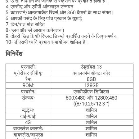
3. ए/सी तापमान की जानकारी स्क्रीन पर प्रदर्शित होती है।
4. एमसीयू और एपीपी ऑनलाइन उन्नयन
5. कारखाने/आउटमार्केट रिवर्स और 360 कैमरों के साथ संगत।
6. आपकी पसंद के लिए पांच प्रकार के यूआई.
7. दिन/रात मोड सहित
8- प्लग और प्ले आसान कनेक्शन।
9. दोहरी खिड़कियाँ/स्प्लिट डिस्प्ले प्रदर्शित करने के लिए समर्थन.
10- डीएसपी ध्वनि प्रभाव समायोजन शामिल है।
विनिर्देश
प्रणाली:
एंड्रॉयड 13
प्रोसेसर सीपीयूः
क्वालकॉम ऑक्टा कोर
रैम:
8GB
ROM:
128GB
प्रदर्शनः
एलवीडीएस डिजिटल
संकल्पः
800X480 और 1280X480
((8/10.25/12.3 ′′)
ब्लूटूथः
शामिल
वाई-फाईः
शामिल
4G:
शामिल
वायरलेस कारप्लेः
शामिल
वायरलेस/वायरड
शामिल