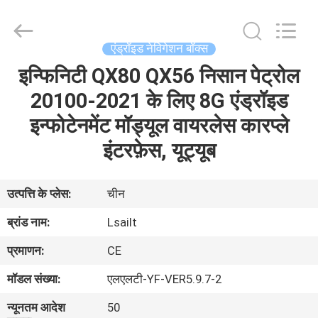
Shenzhen
Xinsongxia
Automobile
Electron
Co.,Ltd.
एंड्रॉइड नेविगेशन बॉक्स
All
Rights
Reserved.
इन्फिनिटी QX80 QX56 निसान पेट्रोल
घर
20100-2021 के लिए 8G एंड्रॉइड
उत्पादों
इन्फोटेनमेंट मॉड्यूल वायरलेस कारप्ले
इंटरफ़ेस, यूट्यूब
वीडियो
उत्पत्ति के प्लेस:
चीन
हमारे
ब्रांड नाम:
Lsailt
बारे
प्रमाणन:
CE
में
मॉडल संख्या:
एलएलटी-YF-VER5.9.7-2
कारखाना
न्यूनतम आदेश
50