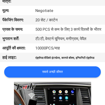
मात्रा:
भ्रमण
मूल्य:
Negotiate
गुणवत्ता
पैकेजिंग विवरण:
20 सेट / कार्टन
नियंत्रण
प्रसव के समय:
500 PCS से कम के लिए 3 कार्य दिवसों के भीतर
भुगतान शर्तें:
टी/टी, वेस्टर्न यूनियन, मनीग्राम, पेपैल
संपर्क
आपूर्ति की क्षमता:
10000PCS/माह
करें
हाई लाइट:
,
,
एंड्रॉयड वीडियो इंटरफ़ेस
कारप्ले बॉक्स
इन्फिनिटी एंड्रॉयड
समाचार
सबसे अच्छी कीमत
मामलों
साइटमैप