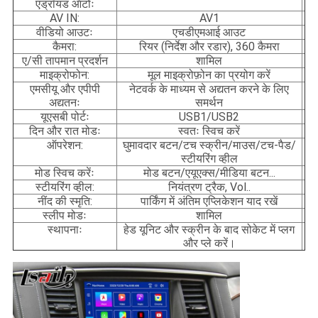
एंड्रॉयड ऑटोः
AV IN:
AV1
वीडियो आउटः
एचडीएमआई आउट
कैमरा:
रियर (निर्देश और रडार), 360 कैमरा
ए/सी तापमान प्रदर्शन
शामिल
माइक्रोफोन:
मूल माइक्रोफ़ोन का प्रयोग करें
एमसीयू और एपीपी
नेटवर्क के माध्यम से अद्यतन करने के लिए
अद्यतनः
समर्थन
यूएसबी पोर्टः
USB1/USB2
दिन और रात मोडः
स्वतः स्विच करें
ऑपरेशन:
घुमावदार बटन/टच स्क्रीन/माउस/टच-पैड/
स्टीयरिंग व्हील
मोड स्विच करेंः
मोड बटन/एयूएक्स/मीडिया बटन...
स्टीयरिंग व्हील:
नियंत्रण ट्रैक, Vol..
नींद की स्मृति:
पार्किंग में अंतिम एप्लिकेशन याद रखें
स्लीप मोडः
शामिल
स्थापनाः
हेड यूनिट और स्क्रीन के बाद सोकेट में प्लग
और प्ले करें।