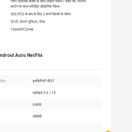
रंगीन आंतरिक बॉक्स के साथ उपहार पैकेज / बबल बैग, तटस्थ
कार्टन के साथ संपीड़ित औद्योगिक पैकेज
500 PCS से कम के लिए 3 कार्य दिवसों के भीतर
टी/टी, वेस्टर्न यूनियन, पेपैल
10000PCS/माह
 Android Auto NetFlix
मॉडल:
इनफिनिटी जी37
:
एंड्रॉइड 9.0 / 10
64GB
ओबीडी