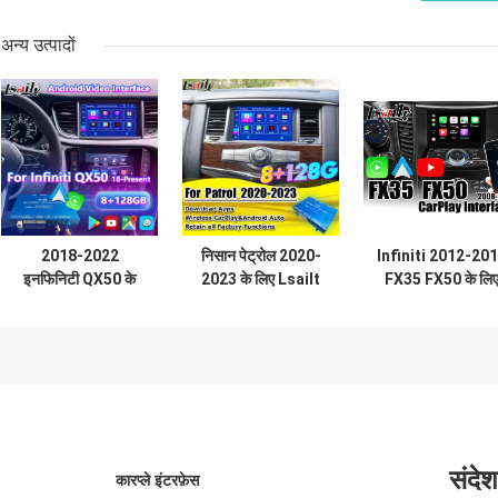
अन्य उत्पादों
2018-2022
निसान पेट्रोल 2020-
Infiniti 2012-20
इनफिनिटी QX50 के
2023 के लिए Lsailt
FX35 FX50 के लि
लिए Lsailt Android
8G एंड्रॉइड मल्टीमीडिया
एंड्रॉइड ऑटो कार
Carplay मल्टीमीडिया
इंटरफ़ेस एंड्रॉइड
मिररिंग कारप्ले इंटरफ़े
वीडियो इंटरफ़ेस
अपग्रेड मॉड्यूल एकीकृत
गूगल मैप, कारप्ले, यूट्यूब
संदेश
कारप्ले इंटरफ़ेस