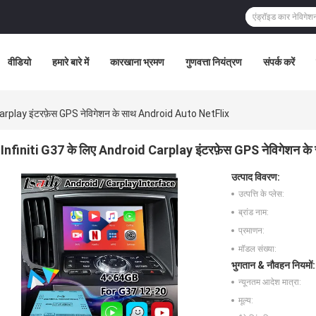
वीडियो
हमारे बारे में
कारखाना भ्रमण
गुणवत्ता नियंत्रण
संपर्क करें
Carplay इंटरफ़ेस GPS नेविगेशन के साथ Android Auto NetFlix
Infiniti G37 के लिए Android Carplay इंटरफ़ेस GPS नेविगेशन 
उत्पाद विवरण:
उत्पत्ति के प्लेस:
ब्रांड नाम:
प्रमाणन:
मॉडल संख्या:
भुगतान & नौवहन नियमों:
न्यूनतम आदेश मात्रा:
मूल्य: