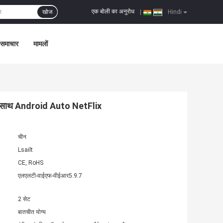
एक बोली का अनुरोध
खोज
|
Hindi
समाचार
मामलों
के साथ Android Auto NetFlix
चीन
Lsailt
CE, RoHS
एलएलटी-वाईएफ-वीईआर5.9.7
2 सेट
बातचीत योग्य