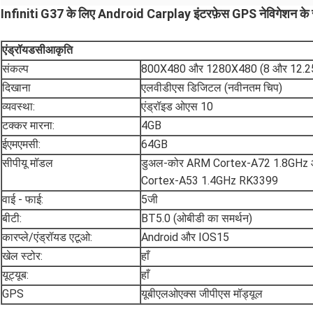
Infiniti G37 के लिए Android Carplay इंटरफ़ेस GPS नेविगेशन 
एंड्रॉयड
सी
आकृति
संकल्प
800X480 और 1280X480 (8 और 12.2
दिखाना
एलवीडीएस डिजिटल (नवीनतम चिप)
व्यवस्था:
एंड्रॉइड ओएस 10
टक्कर मारना:
4GB
ईएमएमसी:
64GB
सीपीयू मॉडल
डुअल-कोर ARM Cortex-A72 1.8GHz 
Cortex-A53 1.4GHz RK3399
वाई - फाई:
5जी
बीटी:
BT5.0 (ओबीडी का समर्थन)
कारप्ले/एंड्रॉयड एटूओ:
Android और IOS15
खेल स्टोर:
हाँ
यूट्यूब:
हाँ
GPS
यूबीएलओएक्स जीपीएस मॉड्यूल