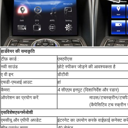
हार्डवेयर की समाकृति
टीफ़ कार्ड :
एमएपीएस
नवी साउंड
छोटे स्पीकर जोड़ने की आवश्यकता है
ए वी इन:
डीटीवी
एचडी-एमआई आउट:
हां
कैमरा:
4 सीएएम इनपुट (दिशानिर्देश और रडार)
ऑपरेशन का प्रयोग करें:
माउस/टचस्क्रीन/टचपै
(कैपेसिटिव टच स्क्रीन 
एस
विशेष
एफ
गर्मजोशी
एमसीयू और एपीपी अपडेट:
इंटरनेट का उपयोग करके वाईफ़ाई कनेक्ट करे
शीत प्रारंभ समय:
40 सेकंड