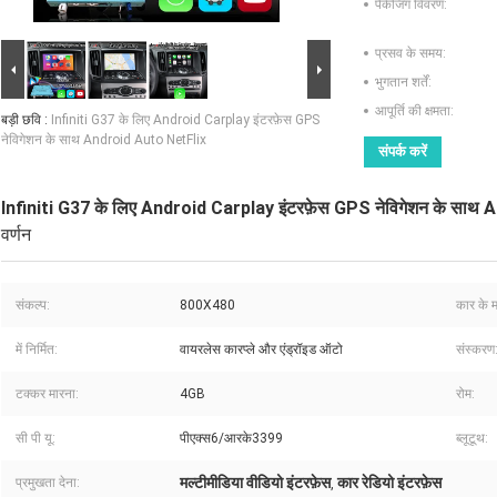
पैकेजिंग विवरण:
प्रसव के समय:
भुगतान शर्तें:
आपूर्ति की क्षमता:
बड़ी छवि :
Infiniti G37 के लिए Android Carplay इंटरफ़ेस GPS
नेविगेशन के साथ Android Auto NetFlix
संपर्क करें
Infiniti G37 के लिए Android Carplay इंटरफ़ेस GPS नेविगेशन के साथ
वर्णन
संकल्प:
800X480
कार के 
में निर्मित:
वायरलेस कारप्ले और एंड्रॉइड ऑटो
संस्करण
टक्कर मारना:
4GB
रोम:
सी पी यू:
पीएक्स6/आरके3399
ब्लूटूथ:
मल्टीमीडिया वीडियो इंटरफ़ेस
कार रेडियो इंटरफ़ेस
प्रमुखता देना:
,