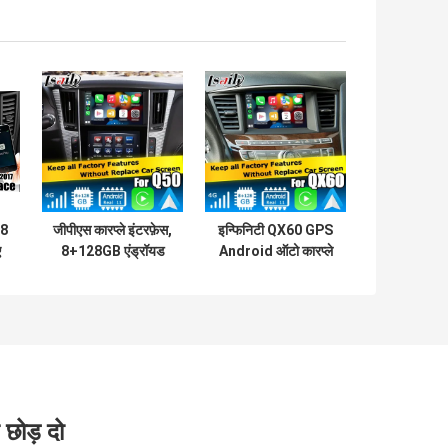
18
जीपीएस कारप्ले इंटरफ़ेस,
इन्फिनिटी QX60 GPS
ए
8+128GB एंड्रॉयड
Android ऑटो कारप्ले
13 नेविगेशन बॉक्स
नेविगेशन सिस्टम
स
इंटरफ़ेस के लिए Infiniti
मल्टीमीडिया इंटरफ़ेस
Q50 / Q60
Android 13
8+128GB
 छोड़ दो