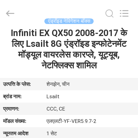
Shenzhen
Xinsongxia
Automobile
Electron
Co.,Ltd.
एंड्रॉइड नेविगेशन बॉक्स
All
Rights
Reserved.
Infiniti EX QX50 2008-2017 के
घर
लिए Lsailt 8G एंड्रॉइड इन्फोटेनमेंट
उत्पादों
मॉड्यूल वायरलेस कारप्ले, यूट्यूब,
नेटफ्लिक्स शामिल
वीडियो
उत्पत्ति के प्लेस:
शेनझेन, चीन
हमारे
ब्रांड नाम:
Lsailt
बारे
प्रमाणन:
CCC, CE
में
मॉडल संख्या:
एलएलटी-YF-VER5.9.7-2
कारखाना
न्यूनतम आदेश
1 सेट