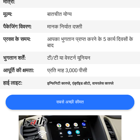
मात्रा:
भ्रमण
मूल्य:
बातचीत योग्य
गुणवत्ता
पैकेजिंग विवरण:
मानक निर्यात दफ़्ती
नियंत्रण
प्रसव के समय:
आपका भुगतान प्राप्त करने के 5 कार्य दिवसों के
बाद
संपर्क
भुगतान शर्तें:
टी/टी या वेस्टर्न यूनियन
करें
आपूर्ति की क्षमता:
प्रति माह 3,000 पीसी
हाई लाइट:
,
,
इन्फिनिटी कारप्ले
एंड्रॉइड ऑटो
वायरलेस कारप्ले
समाचार
सबसे अच्छी कीमत
मामलों
साइटमैप