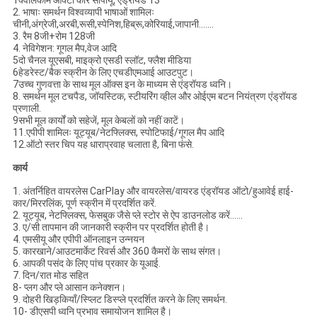
1क्वालकॉम ऑक्टा कोर सीपीयू, एंड्रॉयड 13
2. भाषाः समर्थन विश्वव्यापी भाषाओं शामिलः
चीनी,अंग्रेजी,अरबी,रूसी,स्पेनिश,हिब्रू,कोरियाई,जापानी.......
3. रैम 8जी+रोम 128जी
4. नेविगेशन: गूगल मैप,वेज आदि
5दो चैनल यूएसबी, माइक्रो एसडी स्लॉट, फ्लैश मीडिया
6हेडरेस्ट/बैक स्क्रीन के लिए एचडीएमआई आउटपुट।
7उच्च गुणवत्ता के साथ मूल ऑक्स इन के माध्यम से एंड्रॉयड ध्वनि।
8. समर्थन मूल टचपैड, जॉयस्टिक, स्टीयरिंग व्हील और ओईएम बटन नियंत्रण एंड्रॉयड
प्रणाली.
9सभी मूल कार्यों को सहेजें, मूल केबलों को नहीं काटें।
11.एपीपी शामिलः यूट्यूब/नेटफ्लिक्स, स्पोटिफाई/गूगल मैप आदि
12.ऑटो स्तर चिप यह धाराप्रवाह चलाता है, बिना फंसे.
कार्य
1. अंतर्निहित वायरलेस CarPlay और वायरलेस/वायरड एंड्रॉयड ऑटो/हुआवेई हाई-
कार/मिररलिंक, पूर्ण स्क्रीन में प्रदर्शित करें.
2. यूट्यूब, नेटफ्लिक्स, फेसबुक जैसे प्ले स्टोर से ऐप डाउनलोड करें......
3. ए/सी तापमान की जानकारी स्क्रीन पर प्रदर्शित होती है।
4. एमसीयू और एपीपी ऑनलाइन उन्नयन
5. कारखाने/आउटमार्केट रिवर्स और 360 कैमरों के साथ संगत।
6. आपकी पसंद के लिए पांच प्रकार के यूआई.
7. दिन/रात मोड सहित
8- प्लग और प्ले आसान कनेक्शन।
9. दोहरी खिड़कियाँ/स्प्लिट डिस्प्ले प्रदर्शित करने के लिए समर्थन.
10- डीएसपी ध्वनि प्रभाव समायोजन शामिल है।