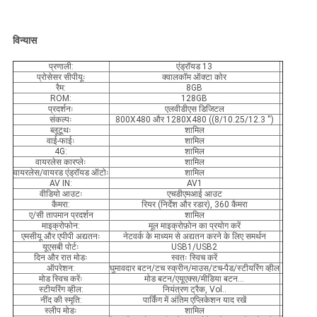
विन्यास
प्रणाली:
एंड्रॉयड 13
प्रोसेसर सीपीयूः
क्वालकॉम ऑक्टा कोर
रैम:
8GB
ROM:
128GB
प्रदर्शनः
एलवीडीएस डिजिटल
संकल्पः
800X480 और 1280X480 ((8/10.25/12.3 ′′)
ब्लूटूथः
शामिल
वाई-फाईः
शामिल
4G:
शामिल
वायरलेस कारप्लेः
शामिल
वायरलेस/वायरड एंड्रॉयड ऑटोः
शामिल
AV IN:
AV1
वीडियो आउटः
एचडीएमआई आउट
कैमरा:
रियर (निर्देश और रडार), 360 कैमरा
ए/सी तापमान प्रदर्शन
शामिल
माइक्रोफोन:
मूल माइक्रोफ़ोन का प्रयोग करें
एमसीयू और एपीपी अद्यतनः
नेटवर्क के माध्यम से अद्यतन करने के लिए समर्थन
यूएसबी पोर्टः
USB1/USB2
दिन और रात मोडः
स्वतः स्विच करें
ऑपरेशन:
घुमावदार बटन/टच स्क्रीन/माउस/टच-पैड/स्टीयरिंग व्हील
मोड स्विच करेंः
मोड बटन/एयूएक्स/मीडिया बटन...
स्टीयरिंग व्हील:
नियंत्रण ट्रैक, Vol..
नींद की स्मृति:
पार्किंग में अंतिम एप्लिकेशन याद रखें
स्लीप मोडः
शामिल