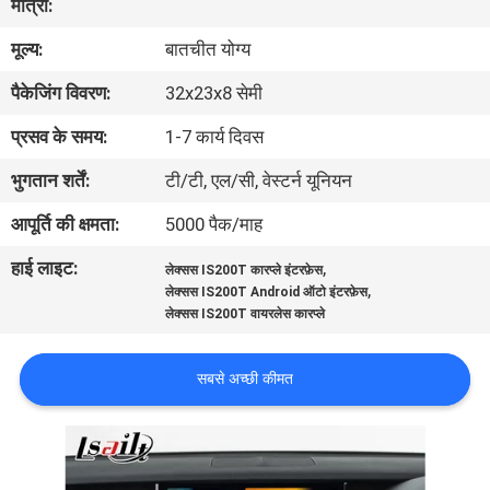
मात्रा:
भ्रमण
मूल्य:
बातचीत योग्य
गुणवत्ता
पैकेजिंग विवरण:
32x23x8 सेमी
नियंत्रण
प्रसव के समय:
1-7 कार्य दिवस
भुगतान शर्तें:
टी/टी, एल/सी, वेस्टर्न यूनियन
संपर्क
आपूर्ति की क्षमता:
5000 पैक/माह
करें
हाई लाइट:
,
लेक्सस IS200T कारप्ले इंटरफ़ेस
,
लेक्सस IS200T Android ऑटो इंटरफ़ेस
समाचार
लेक्सस IS200T वायरलेस कारप्ले
मामलों
सबसे अच्छी कीमत
साइटमैप