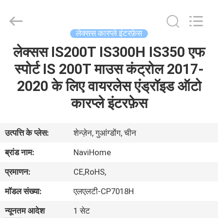
Shenzhen
Xinsongxia
Automobile
Electron
Co.,Ltd.
लेक्सस कारप्ले इंटरफ़ेस
All
Rights
Reserved.
लेक्सस IS200T IS300H IS350 एफ
घर
स्पोर्ट IS 200T माउस कंट्रोल 2017-
उत्पादों
2020 के लिए वायरलेस एंड्रॉइड ऑटो
कारप्ले इंटरफ़ेस
वीडियो
उत्पत्ति के प्लेस:
शेन्ज़ेन, गुआंग्डोंग, चीन
हमारे
ब्रांड नाम:
NaviHome
बारे
प्रमाणन:
CE,RoHS,
में
मॉडल संख्या:
एलएलटी-CP7018H
कारखाना
न्यूनतम आदेश
1 सेट