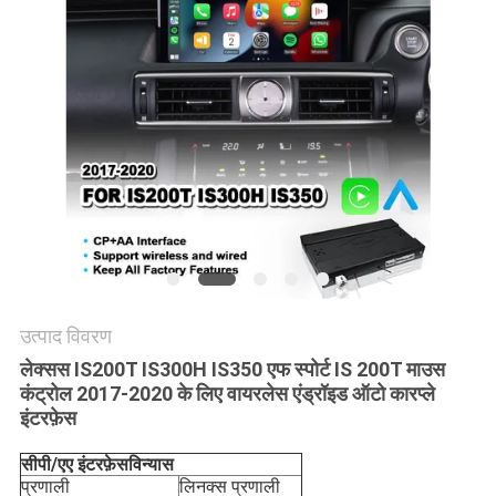
PRIVACY
POLICY
उत्पाद विवरण
लेक्सस IS200T IS300H IS350 एफ स्पोर्ट IS 200T माउस
कंट्रोल 2017-2020 के लिए वायरलेस एंड्रॉइड ऑटो कारप्ले
इंटरफ़ेस
सीपी/एए इंटरफ़ेस
विन्यास
प्रणाली
लिनक्स प्रणाली