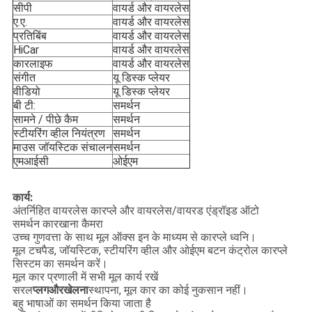
सीपी
वायर्ड और वायरलेस
ए.ए.
वायर्ड और वायरलेस
प्रतिबिंब
वायर्ड और वायरलेस
HiCar
वायर्ड और वायरलेस
कारलाइफ
वायर्ड और वायरलेस
संगीत
यू डिस्क प्लेयर
वीडियो
यू डिस्क प्लेयर
बी टी:
समर्थन
सामने / पीछे कैम
समर्थन
स्टीयरिंग व्हील नियंत्रण
समर्थन
माउस जॉयस्टिक संचालन
समर्थन
एमआईसी
ओईएम
कार्य:
अंतर्निहित वायरलेस कारप्ले और वायरलेस/वायरड एंड्रॉइड ऑटो
समर्थन कारखाना कैमरा
उच्च गुणवत्ता के साथ मूल ऑक्स इन के माध्यम से कारप्ले ध्वनि।
मूल टचपैड, जॉयस्टिक, स्टीयरिंग व्हील और ओईएम बटन कंट्रोल कारप्ले
सिस्टम का समर्थन करें।
मूल कार प्रणाली में सभी मूल कार्य रखें
सरल
प्लग
और
खेलना
स्थापना, मूल कार का कोई नुकसान नहीं।
बहु भाषाओं का समर्थन किया जाता है