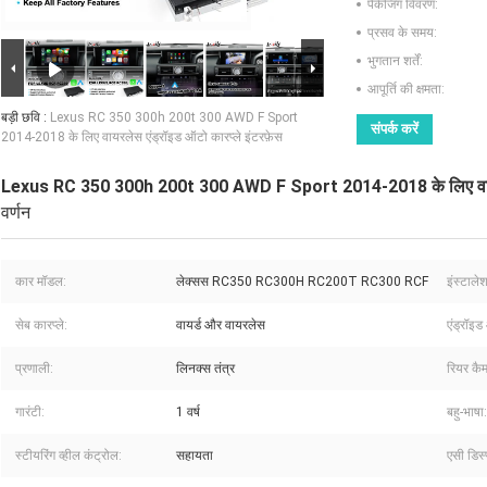
पैकेजिंग विवरण:
प्रसव के समय:
भुगतान शर्तें:
आपूर्ति की क्षमता:
बड़ी छवि :
Lexus RC 350 300h 200t 300 AWD F Sport
संपर्क करें
2014-2018 के लिए वायरलेस एंड्रॉइड ऑटो कारप्ले इंटरफ़ेस
Lexus RC 350 300h 200t 300 AWD F Sport 2014-2018 के लिए वायरले
वर्णन
कार मॉडल:
लेक्सस RC350 RC300H RC200T RC300 RCF
इंस्टाले
सेब कारप्ले:
वायर्ड और वायरलेस
एंड्रॉइड
प्रणाली:
लिनक्स तंत्र
रियर कैम
गारंटी:
1 वर्ष
बहु-भाषा:
स्टीयरिंग व्हील कंट्रोल:
सहायता
एसी डिस्प