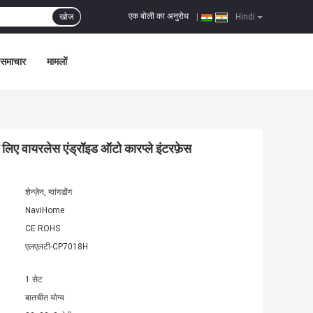
एक बोली का अनुरोध
खोज
|
Hindi
समाचार
मामलों
ायरलेस एंड्रॉइड ऑटो कारप्ले इंटरफ़ेस
शेन्ज़ेन, ग्वांगडोंग
NaviHome
CE ROHS
एलएलटी-CP7018H
1 सेट
बातचीत योग्य