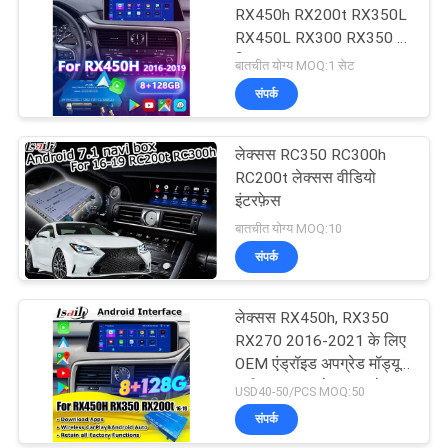
RX450h RX200t RX350L
RX450L RX300 RX350 के
लिए Lsailt Android Carplay
बातचीत योग्य MOQ:1 सेट
लेक्सस वीडियो इंटरफ़ेस
संपर्क
लेक्सस RC350 RC300h
RC200t लेक्सस वीडियो
इंटरफ़ेस
बातचीत योग्य MOQ:10
संपर्क
लेक्सस RX450h, RX350
RX270 2016-2021 के लिए
OEM एंड्रॉइड अपग्रेड मॉड्यूल
एकीकरण वायरलेस कारप्ले,
USD40-50/PCS MOQ:50
एंड्रॉइड ऑटो, यूट्यूब,
संपर्क
नेटफ्लिक्स