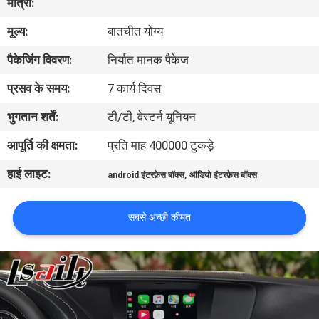
मात्रा:
भ्रमण
मूल्य:
बातचीत योग्य
गुणवत्ता
पैकेजिंग विवरण:
निर्यात मानक पैकेज
नियंत्रण
प्रसव के समय:
7 कार्य दिवस
भुगतान शर्तें:
टी/टी, वेस्टर्न यूनियन
संपर्क
आपूर्ति की क्षमता:
प्रति माह 400000 टुकड़े
करें
हाई लाइट:
,
android इंटरफ़ेस बॉक्स
ऑडियो इंटरफ़ेस बॉक्स
समाचार
सबसे अच्छी कीमत
मामलों
साइटमैप