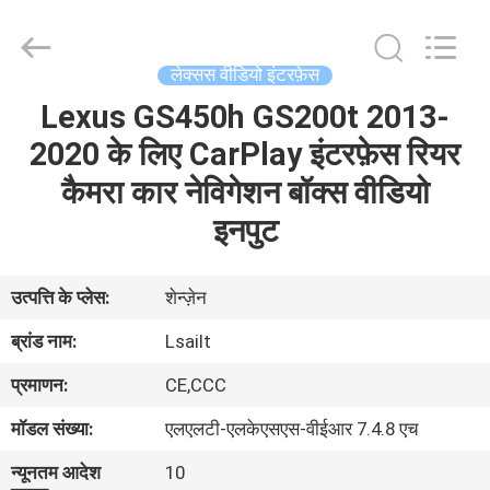
Shenzhen
Xinsongxia
Automobile
Electron
Co.,Ltd.
लेक्सस वीडियो इंटरफ़ेस
All
Rights
Reserved.
Lexus GS450h GS200t 2013-
घर
2020 के लिए CarPlay इंटरफ़ेस रियर
उत्पादों
कैमरा कार नेविगेशन बॉक्स वीडियो
इनपुट
वीडियो
उत्पत्ति के प्लेस:
शेन्ज़ेन
हमारे
ब्रांड नाम:
Lsailt
बारे
प्रमाणन:
CE,CCC
में
मॉडल संख्या:
एलएलटी-एलकेएसएस-वीईआर 7.4.8 एच
कारखाना
न्यूनतम आदेश
10