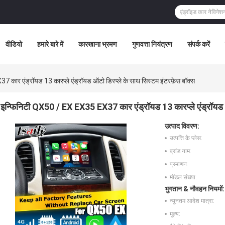
वीडियो
हमारे बारे में
कारखाना भ्रमण
गुणवत्ता नियंत्रण
संपर्क करें
ार एंड्रॉयड 13 कारप्ले एंड्रॉयड ऑटो डिस्प्ले के साथ सिस्टम इंटरफ़ेस बॉक्स
इन्फिनिटी QX50 / EX EX35 EX37 कार एंड्रॉयड 13 कारप्ले एंड्रॉयड ऑट
उत्पाद विवरण:
उत्पत्ति के प्लेस:
ब्रांड नाम:
प्रमाणन:
मॉडल संख्या:
भुगतान & नौवहन नियमों:
न्यूनतम आदेश मात्रा:
मूल्य: