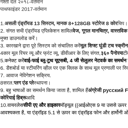
गश्ती दल २०१८-वर्तमान
पाथफाइंडर 2017-वर्तमान
1.
असली एंड्रॉयड 13 सिस्टम, मानक 8+128GB स्टोरेज 8 कोर
चिप।
2. संगत सभी एंड्रॉयड एप्लिकेशन शामिल
वेज, गूगल मानचित्र, वास्तव
मुफ्त डाउनलोड करें।
3. कारखाने द्वारा पूरे सिस्टम को संचालित करें
मूल शिफ्ट घुंडी टच स्क्रीन
4कार मूल रियर व्यू और फ्रंट व्यू, डीवीआर के लिए संगत,
३६० पैनोरमा
टी
5.
कनेक्ट करें
वाई-फाई ब्लू-टूथ यूएसबी, 4 जी सेलुलर नेटवर्क का समर्थन 
6. डैशबोर्ड या स्टीयरिंग व्हील पर एक क्लिक के साथ मूल प्रणाली पर स
7. आवाज नेविगेशन सक्रिय.
8सरल.
प्लग एंड प्ले
स्थापना।
9. बहु भाषाओं का समर्थन किया जाता है, शामिल हैं
अंग्रेजी русский F
कोरियाई हिब्रू
आदि
10.
वायरलेस
सीपी एए और हाइकार
मॉड्यूल ((आईओएस 9 या उससे ऊपर 
आवश्यकता है, या एंड्रॉइड 5.1 से ऊपर का एंड्रॉइड फोन और हार्मोनी 