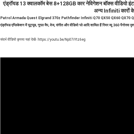
एंड्रॉयड 13 क्वालकॉम बेस 8+128GB कार नेविगेशन बॉक्स वीडियो इ
अन्य Infiniti कारों 
Patrol Armada Quest Elgrand 370z Pathfinder Infiniti Q70 QX50 QX60 QX70 QX80
एंड्रॉयड एप्लिकेशन में यूट्यूब, गूगल मैप, वेज, संगीत और वीडियो प्ले आदि शामिल हैं रियर व्यू 360 पैनोर
संदर्भ वीडियो कृपया यहां देखेंः https://youtu.be/Np07iYtz6eg