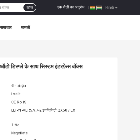
एक बोली का अनुरोध
खोज
|
Hindi
समाचार
मामलों
ो डिस्प्ले के साथ सिस्टम इंटरफ़ेस बॉक्स
चीन शेन्ज़ेन
Lsailt
CE RoHS
LLT-YF-VER5.9.7-2 इनफिनिटी QX50 / EX
1 सेट
Negotiate