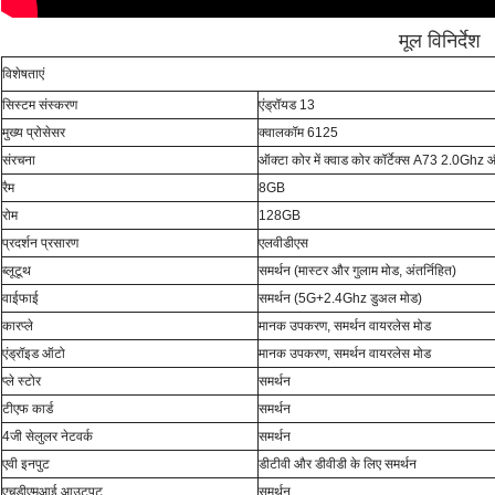
मूल विनिर्देश
विशेषताएं
सिस्टम संस्करण
एंड्रॉयड 13
मुख्य प्रोसेसर
क्वालकॉम 6125
संरचना
ऑक्टा कोर में क्वाड कोर कॉर्टेक्स A73 2.0Ghz 
रैम
8GB
रोम
128GB
प्रदर्शन प्रसारण
एलवीडीएस
ब्लूटूथ
समर्थन (मास्टर और गुलाम मोड, अंतर्निहित)
वाईफाई
समर्थन (5G+2.4Ghz डुअल मोड)
कारप्ले
मानक उपकरण, समर्थन वायरलेस मोड
एंड्रॉइड ऑटो
मानक उपकरण, समर्थन वायरलेस मोड
प्ले स्टोर
समर्थन
टीएफ कार्ड
समर्थन
4जी सेलुलर नेटवर्क
समर्थन
एवी इनपुट
डीटीवी और डीवीडी के लिए समर्थन
एचडीएमआई आउटपुट
समर्थन