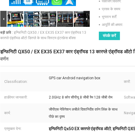
पैकेजिंग विवरण:
प्रसव के समय:
भुगतान शर्तें:
आपूर्ति की क्षमता:
बड़ी छवि :
इन्फिनिटी QX50 / EX EX35 EX37 कार एंड्रॉयड 13
संपर्क करें
कारप्ले एंड्रॉयड ऑटो डिस्प्ले के साथ सिस्टम इंटरफ़ेस बॉक्स
इन्फिनिटी QX50 / EX EX35 EX37 कार एंड्रॉयड 13 कारप्ले एंड्रॉयड ऑटो डिस्
वर्णन
GPS car Android navigation box
Classification:
कारों:
हार्डवेयर जानकारी:
2.0GHz 8 कोर सीपीयू 8 जीबी रैम 128 जीबी रोम
Softwa
जीपीएस नेविगेशन लचीले दिशानिर्देश दर्पण लिंक के साथ
कार्य:
Naviga
पीछे का दृश्य
इन्फिनिटी Qx50 EX कारप्ले एंड्रॉयड ऑटो
इन्फिनिटी QX5
प्रमुखता देना:
,