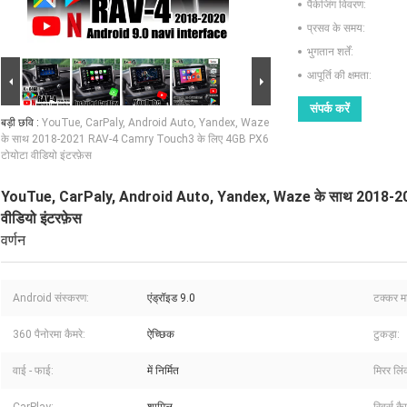
पैकेजिंग विवरण:
प्रसव के समय:
भुगतान शर्तें:
आपूर्ति की क्षमता:
संपर्क करें
बड़ी छवि :
YouTue, CarPaly, Android Auto, Yandex, Waze
के साथ 2018-2021 RAV-4 Camry Touch3 के लिए 4GB PX6
टोयोटा वीडियो इंटरफ़ेस
YouTue, CarPaly, Android Auto, Yandex, Waze के साथ 2018-2
वीडियो इंटरफ़ेस
वर्णन
Android संस्करण:
एंड्रॉइड 9.0
टक्कर म
360 पैनोरमा कैमरे:
ऐच्छिक
टुकड़ा:
वाई - फाई:
में निर्मित
मिरर लिं