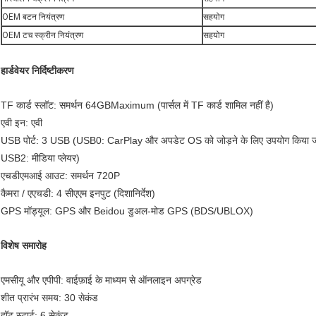
OEM बटन नियंत्रण
सहयोग
OEM टच स्क्रीन नियंत्रण
सहयोग
हार्डवेयर निर्दिष्टीकरण
TF कार्ड स्लॉट: समर्थन 64GBMaximum (पार्सल में TF कार्ड शामिल नहीं है)
एवी इन: एवी
USB पोर्ट: 3 USB (USB0: CarPlay और अपडेट OS को जोड़ने के लिए उपयोग किया जा
USB2: मीडिया प्लेयर)
एचडीएमआई आउट: समर्थन 720P
कैमरा / एएचडी: 4 सीएएम इनपुट (दिशानिर्देश)
GPS मॉड्यूल: GPS और Beidou डुअल-मोड GPS (BDS/UBLOX)
विशेष समारोह
एमसीयू और एपीपी: वाईफ़ाई के माध्यम से ऑनलाइन अपग्रेड
शीत प्रारंभ समय: 30 सेकंड
हॉट स्टार्ट: 6 सेकंड