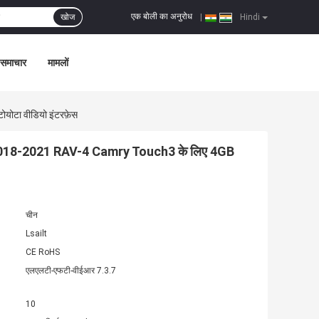
एक बोली का अनुरोध
खोज
|
Hindi
समाचार
मामलों
टा वीडियो इंटरफ़ेस
2018-2021 RAV-4 Camry Touch3 के लिए 4GB
चीन
Lsailt
CE RoHS
एलएलटी-एफटी-वीईआर 7.3.7
10