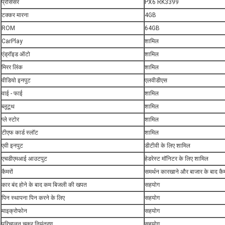
प्रोसेसर
PX6 RK3399
टक्कर मारना
4GB
ROM
64GB
CarPlay
शामिल
एंड्रॉइड ऑटो
शामिल
मिरर लिंक
शामिल
वीडियो इनपुट
एलवीडीएस
वाई - फाई
शामिल
ब्लूटूथ
शामिल
प्ले स्टोर
शामिल
टीएफ कार्ड स्लॉट
शामिल
एवी इनपुट
डीटीवी के लिए शामिल
एचडीएमआई आउटपुट
हेडरेस्ट मॉनिटर के लिए शामिल
कैमरों
समर्थन कारखाने और बाजार के बाद कैमर
कार बंद होने के बाद कम बिजली की खपत
सहयोग
पिन स्थापना पिन करने के लिए
सहयोग
माइक्रोफोन
सहयोग
परिचालन चक्र नियंत्रण
सहयोग