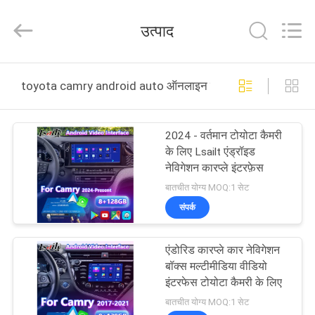
Shenzhen
Xinsongxia
Automobile
उत्पाद
Electron
Co.,Ltd.
All
Rights
Reserved.
घर
toyota camry android auto ऑनलाइन निर्माण
उत्पादों
2024 - वर्तमान टोयोटा कैमरी
के लिए Lsailt एंड्रॉइड
वीडियो
नेविगेशन कारप्ले इंटरफ़ेस
बातचीत योग्य MOQ:1 सेट
हमारे
संपर्क
बारे
एंडोरिड कारप्ले कार नेविगेशन
में
बॉक्स मल्टीमीडिया वीडियो
इंटरफेस टोयोटा कैमरी के लिए
कारखाना
बातचीत योग्य MOQ:1 सेट