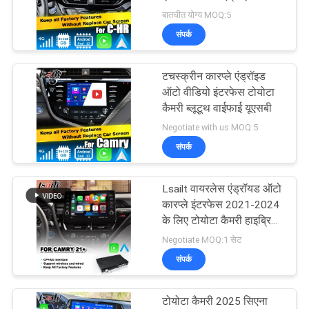
कारप्ले है
बातचीत योग्य MOQ:5
PRIVACY
संपर्क
POLICY
टचस्क्रीन कारप्ले एंड्रॉइड
ऑटो वीडियो इंटरफेस टोयोटा
कैमरी ब्लूटूथ वाईफाई यूएसबी
Negotiate with us MOQ:5
संपर्क
Lsailt वायरलेस एंड्रॉयड ऑटो
कारप्ले इंटरफेस 2021-2024
के लिए टोयोटा कैमरी हाइब्रिड
XSE XLE SL SE XV70
Negotiate MOQ:1 सेट
संपर्क
टोयोटा कैमरी 2025 सिएना