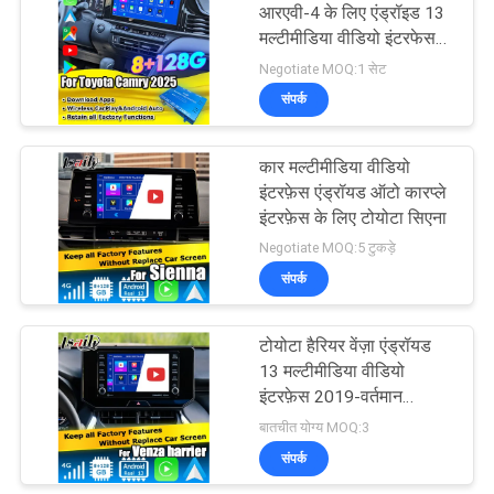
आरएवी-4 के लिए एंड्रॉइड 13
मल्टीमीडिया वीडियो इंटरफेस
ओईएम रिट्रोफिट इन्फोटेनमेंट
Negotiate MOQ:1 सेट
मॉड्यूल यूट्यूब, नेटफ्लिक्स,
संपर्क
गूगल प्ले शामिल
कार मल्टीमीडिया वीडियो
इंटरफ़ेस एंड्रॉयड ऑटो कारप्ले
इंटरफ़ेस के लिए टोयोटा सिएना
Negotiate MOQ:5 टुकड़े
संपर्क
टोयोटा हैरियर वेंज़ा एंड्रॉयड
13 मल्टीमीडिया वीडियो
इंटरफ़ेस 2019-वर्तमान
वायरलेस कारप्ले एंड्रॉयड ऑटो
बातचीत योग्य MOQ:3
संपर्क