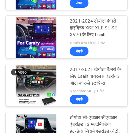
संपर्क
भ्रमण
2021-2024 टोयोटा कैमरी
गुणवत्ता
हाइब्रिड XSE XLE SL SE
नियंत्रण
XV70 के लिए Lsailt
Android Carplay नेविगेशन
बातचीत योग्य MOQ:1 सेट
वीडियो इंटरफ़ेस
संपर्क
संपर्क
करें
2017-2021 टोयोटा कैमरी के
लिए Lsailt वायरलेस एंड्रॉयड
समाचार
ऑटो कारप्ले इंटरफ़ेस
Negotiate MOQ:1 सेट
संपर्क
मामलों
टोयोटा सी-एचआर सीएचआर
साइटमैप
एंड्रॉइड 13 मल्टीमीडिया
इंटरफ़ेस जिसमें एंड्रॉइड ऑटो