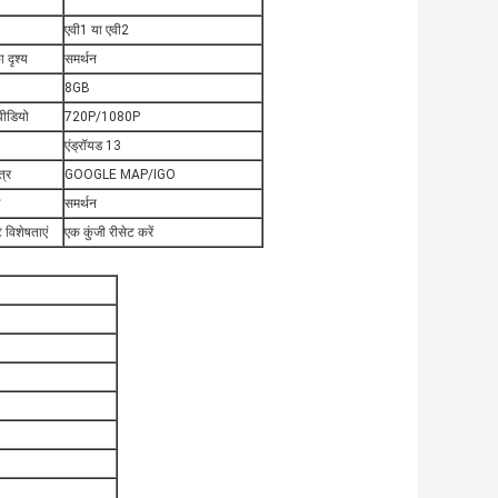
N
एवी1 या एवी2
ा दृश्य
समर्थन
8GB
वीडियो
720P/1080P
एंड्रॉयड 13
्र
GOOGLE MAP/IGO
समर्थन
ट विशेषताएं
एक कुंजी रीसेट करें