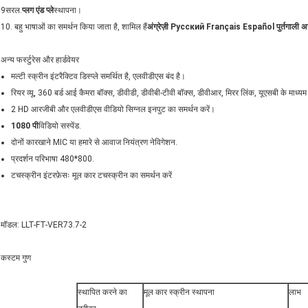
9सरल.
प्लग एंड प्ले
स्थापना।
10. बहु भाषाओं का समर्थन किया जाता है, शामिल हैं
अंग्रेज़ी Pусский Français Español पुर्तगाली अर
अन्य फर्स्टुरेस और हार्डवेयर
मल्टी स्क्रीन इंटरैक्टिव डिस्प्ले समर्थित है, एलवीडीएस बंद है।
रियर व्यू, 360 बर्ड आई कैमरा बॉक्स, डीवीडी, डीवीबी-टीवी बॉक्स, डीवीआर, मिरर लिंक, यूएसबी के माध्यम 
2 HD आरजीबी और एलवीडीएस वीडियो सिग्नल इनपुट का समर्थन करें।
1080 पी
विडियो सस्पेंड.
दोनों कारखाने MIC या हमारे से आवाज नियंत्रण नेविगेशन.
प्रदर्शन परिभाषा 480*800.
टचस्क्रीन इंटरफ़ेसः मूल कार टचस्क्रीन का समर्थन करें
मॉडल: LLT-FT-VER73.7-2
कस्टम गुण
स्थापित करने का
मूल कार स्क्रीन स्थापना
लाभ