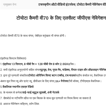
टचस्क्रीन ऑटो वीडियो इंटरफेस
टोयोटा कैमरी नेविगेशन वी
प्रमुखता देना:
,
टोयोटा कैमरी वी70 के लिए एलसैल्ट जीपीएस नेविगेशन 
टोयोटा कैमरी वी70 के साथ संगत, जेबीएल श्रृंखला भी संगत होगी।
एंड्रॉयड सिस्टम विशेषताएंः
1.
एंड्रॉयड 13 सिस्टम, 8 जीबी रैम + 128 जीबी रोम 8 कोर 2.0GHz
चिप।
2. सभी एंड्रॉयड अनुप्रयोगों सहित संगत
यूट्यूब, वेज, गूगल मैप, यांडेक्स, रीयल-टाइम और ऑफ़लाइन नेविगे
3. द्वारा पूरे प्रणाली संचालित
टोयोटा ओरिजिन शिफ्ट बटन टचपैड, टच माउस
केंद्रीय कंसोल पर, वैकल्पिक ट
4कार मूल रियर व्यू और फ्रंट व्यू, डीवीआर के लिए संगत,
३६० पैनोरमा
टीवी बॉक्स, टीपीएमएस वैकल्पिक।
5.
वैकल्पिक स्थानीय एफएम रेडियो
.
6. के माध्यम से कनेक्ट
वाई-फाई ब्लूटूथ यूएसबी, 4जी नेटवर्क
.
7. डैशबोर्ड या स्टीयरिंग व्हील पर एक क्लिक के साथ मूल प्रणाली पर स्विच किया जा सकता है.
8. आवाज नेविगेशन सक्रिय, दर्पण लिंक.