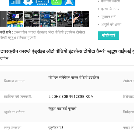
पैकेजिंग विवरण:
प्रसव के समय:
भुगतान शर्तें:
आपूर्ति की क्षमता:
बड़ी छवि :
टचस्क्रीन कारप्ले एंड्रॉइड ऑटो वीडियो इंटरफेस टोयोटा
संपर्क करें
कैमरी ब्लूटूथ वाईफाई यूएसबी
टचस्क्रीन कारप्ले एंड्रॉइड ऑटो वीडियो इंटरफेस टोयोटा कैमरी ब्लूटूथ वाईफाई 
वर्णन
जीपीएस नेविगेशन बॉक्स वीडियो इंटरफ़ेस
डिवाइस का नाम:
टोयोटा 
हार्डवेयर की जानकारी:
2.0GHZ 8GB रैम 128GB ROM
विशेषताएं
ब्लूटूथ वाईफाई यूएसबी
जुड़ने का तरीका:
नियंत्रण
तंत्र संस्करण:
एंड्रॉइड 13
नक्शा ऐप