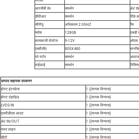
तरीका
आरजीबी IN
समर्थन
AV I
डीवीआर
समर्थन
पीछे क
सीपीयू
अधिकतम 2.0GHZ
रैम
फ्लैश
128GB
एचडी 
कामकाजी वोल्टेज
9-12V
ओएस
एचवीजीए
800X480
मानचित
प्ले स्टोर
समर्थन
आवाज
वाईफ़ाई
समर्थन
विशिष्
उत्पाद सहायक उपकरण
होस्ट इंटरफ़ेस
1 ((मानक विन्यास)
होस्ट एंड्रॉइड
1 ((मानक विन्यास)
LVDS IN
1 ((मानक विन्यास)
एलवीडीएस आउट
1 ((मानक विन्यास)
AV IN/OUT
1 ((मानक विन्यास)
पावर लाइन
1 ((मानक विन्यास)
चींटी
1 ((मानक विन्यास)