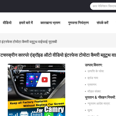
वीडियो
हमारे बारे में
कारखाना भ्रमण
गुणवत्ता नियंत्रण
संपर्क करें
ो इंटरफेस टोयोटा कैमरी ब्लूटूथ वाईफाई यूएसबी
टचस्क्रीन कारप्ले एंड्रॉइड ऑटो वीडियो इंटरफेस टोयोटा कैमरी ब्लूटूथ व
उत्पाद विवरण:
उत्पत्ति के प्लेस:
ब्रांड नाम:
प्रमाणन:
मॉडल संख्या:
भुगतान & नौवहन नियमों:
न्यूनतम आदेश मात्रा:
मूल्य: