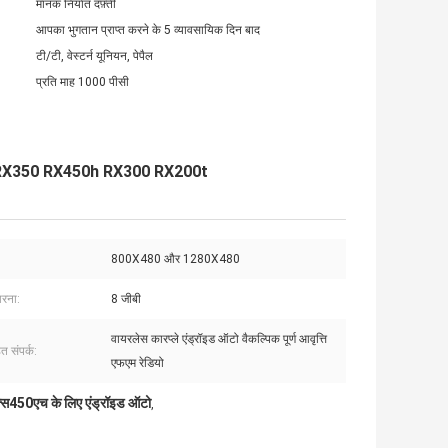
मानक निर्यात दफ़्ती
आपका भुगतान प्राप्त करने के 5 व्यावसायिक दिन बाद
टी/टी, वेस्टर्न यूनियन, पेपैल
प्रति माह 1000 पीसी
ॉक्स RX350 RX450h RX300 RX200t
800X480 और 1280X480
ारना:
8 जीबी
वायरलेस कारप्ले एंड्रॉइड ऑटो वैकल्पिक पूर्ण आवृत्ति
त संपर्क:
एफएम रेडियो
स450एच के लिए एंड्रॉइड ऑटो
,