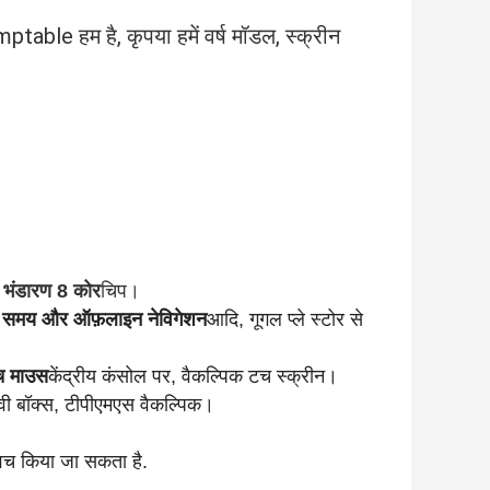
able हम है, कृपया हमें वर्ष मॉडल, स्क्रीन
 भंडारण 8 कोर
चिप।
िक समय और ऑफ़लाइन नेविगेशन
आदि, गूगल प्ले स्टोर से
च माउस
केंद्रीय कंसोल पर, वैकल्पिक टच स्क्रीन।
वी बॉक्स, टीपीएमएस वैकल्पिक।
्विच किया जा सकता है.