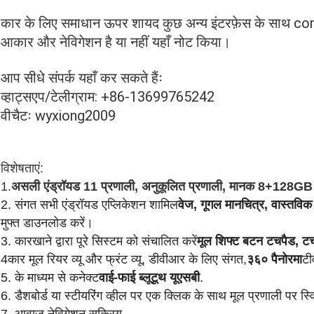
कार के लिए समाधान ऊपर शायद कुछ अन्य इंटरफ़ेस के साथ compt
आकार और नेविगेशन है या नहीं यहाँ नोट किया।
आप सीधे संपर्क यहाँ कर सकते हैंः
व्हाट्सएप/टेलीग्राम: +86-13699765242
वीचैटः wyxiong2009
विशेषताएं:
1.
असली एंड्रॉयड 11 प्रणाली, अनुकूलित प्रणाली, मानक 8+128GB
2. संगत सभी एंड्रॉयड एप्लिकेशन शामिल
वेज, गूगल मानचित्र, वास्तव
मुफ्त डाउनलोड करें।
3. कारखाने द्वारा पूरे सिस्टम को संचालित करें
मूल शिफ्ट बटन टचपैड, ट
4कार मूल रियर व्यू और फ्रंट व्यू, डीवीआर के लिए संगत,
३६० पैनोरमा
टी
5. के माध्यम से कनेक्ट
वाई-फाई ब्लूटूथ यूएसबी
.
6. डैशबोर्ड या स्टीयरिंग व्हील पर एक क्लिक के साथ मूल प्रणाली पर स