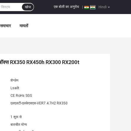
एक बोली का अनुरोध
खोज
|
Hindi
समाचार
मामलों
रफेस बॉक्स RX350 RX450h RX300 RX200t
शेन्ज़ेन
Lsailt
CE RoHs SGS
एलएलटी-एलकेएसएस-VER7.4.7H2 RX350
1 शुरू से
बातचीत योग्य