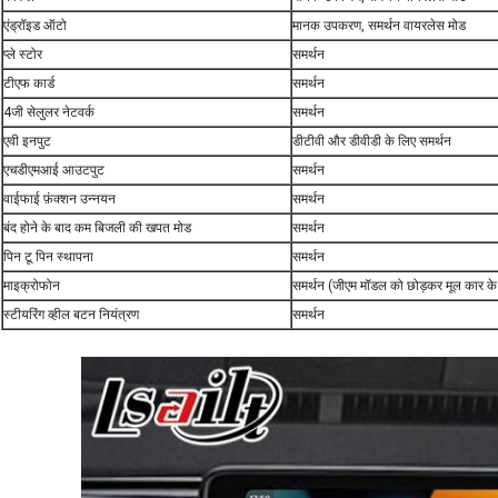
एंड्रॉइड ऑटो
मानक उपकरण, समर्थन वायरलेस मोड
प्ले स्टोर
समर्थन
टीएफ कार्ड
समर्थन
4जी सेलुलर नेटवर्क
समर्थन
एवी इनपुट
डीटीवी और डीवीडी के लिए समर्थन
एचडीएमआई आउटपुट
समर्थन
वाईफाई फ़ंक्शन उन्नयन
समर्थन
बंद होने के बाद कम बिजली की खपत मोड
समर्थन
पिन टू पिन स्थापना
समर्थन
माइक्रोफोन
समर्थन (जीएम मॉडल को छोड़कर मूल कार के 
स्टीयरिंग व्हील बटन नियंत्रण
समर्थन