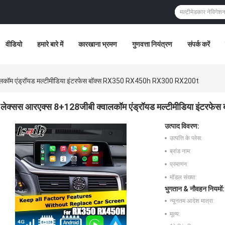
वीडियो
हमारे बारे में
कारखाना भ्रमण
गुणवत्ता नियंत्रण
संपर्क करें
ालकॉम एंड्रॉयड मल्टीमीडिया इंटरफेस बॉक्स RX350 RX450h RX300 RX200t
लेक्सस आरएक्स 8+128जीबी क्वालकॉम एंड्रॉयड मल्टीमीडिया इंट
उत्पाद विवरण:
उत्पत्ति के प्लेस:
ब्रांड नाम:
प्रमाणन:
मॉडल संख्या:
भुगतान & नौवहन नियमों:
न्यूनतम आदेश मात्रा:
मूल्य: