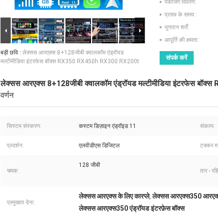
पैकेजिंग विवरण:
प्रसव के समय:
भुगतान शर्तें:
आपूर्ति की क्षमता:
बड़ी छवि :
लेक्सस आरएक्स 8+128जीबी क्वालकॉम एंड्रॉयड
संपर्क करें
मल्टीमीडिया इंटरफेस बॉक्स RX350 RX450h RX300 RX200t
लेक्सस आरएक्स 8+128जीबी क्वालकॉम एंड्रॉयड मल्टीमीडिया इंटरफेस ब
वर्णन
सिस्टम संस्करण:
कस्टम डिज़ाइन एंड्रॉइड 11
संकल्प:
प्रदर्शन:
एलवीडीएस डिजिटल
टक्कर म
128 जीबी
चमक:
तार - रहि
लेक्सस आरएक्स के लिए कारप्ले
लेक्सस आरएक्स350 आरएक्
,
प्रमुखता देना:
लेक्सस आरएक्स350 एंड्रॉयड इंटरफ़ेस बॉक्स