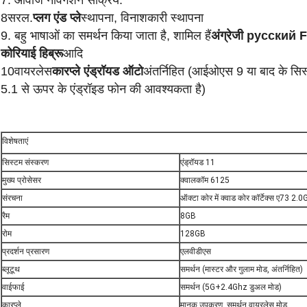
7. आवाज नेविगेशन सक्रिय.
8सरल.
प्लग एंड प्ले
स्थापना, विनाशकारी स्थापना
9. बहु भाषाओं का समर्थन किया जाता है, शामिल हैं
अंग्रेजी русский F
कोरियाई हिब्रू
आदि
10वायरलेस
कारप्ले एंड्रॉयड ऑटो
अंतर्निहित (आईओएस 9 या बाद के सि
5.1 से ऊपर के एंड्रॉइड फोन की आवश्यकता है)
विशेषताएं
सिस्टम संस्करण
एंड्रॉयड 11
मुख्य प्रोसेसर
क्वालकॉम 6125
संरचना
ऑक्टा कोर में क्वाड कोर कॉर्टेक्स ए73 2.
रैम
8GB
रोम
128GB
प्रदर्शन प्रसारण
एलवीडीएस
ब्लूटूथ
समर्थन (मास्टर और गुलाम मोड, अंतर्निहित)
वाईफाई
समर्थन (5G+2.4Ghz डुअल मोड)
कारप्ले
मानक उपकरण, समर्थन वायरलेस मोड