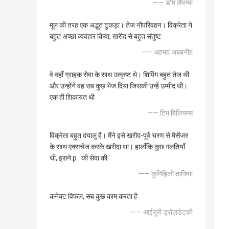
—— डोम लैपन्या
मूल की तरह एक अद्भुत टुकड़ा। तेज नौपरिवहन। विक्रेता ने
बहुत अच्छा व्यवहार किया, खरीद से बहुत संतुष्ट
—— अहमद अबबनीह
वे वहाँ ग्राहक सेवा के साथ उत्कृष्ट थे। शिपिंग बहुत तेज थी
और उन्होंने वह सब कुछ भेज दिया जिसकी उन्हें उम्मीद थी।
एक ही शिकायत थी
—— टिम विलियम्स
विक्रेता बहुत दयालु है। मैंने इसे खरीद-पूर्व चरण से मैसेंजर
के साथ एक्सचेंज करके खरीदा था। हालाँकि कुछ गलतियाँ
थीं, इसने p . की सेवा की
—— कुनिहिको ताजिमा
कनेक्ट विफल, सब कुछ काम करता है
—— आईयूरी ड्रोज़डेटकी