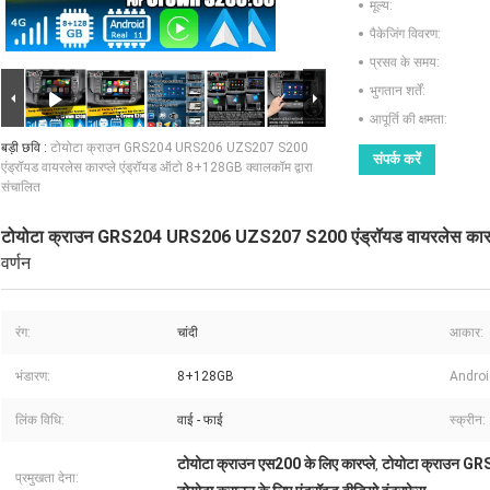
मूल्य:
पैकेजिंग विवरण:
प्रसव के समय:
भुगतान शर्तें:
आपूर्ति की क्षमता:
बड़ी छवि :
टोयोटा क्राउन GRS204 URS206 UZS207 S200
संपर्क करें
एंड्रॉयड वायरलेस कारप्ले एंड्रॉयड ऑटो 8+128GB क्वालकॉम द्वारा
संचालित
टोयोटा क्राउन GRS204 URS206 UZS207 S200 एंड्रॉयड वायरलेस कारप्ले
वर्णन
रंग:
चांदी
आकार:
भंडारण:
8+128GB
Android
लिंक विधि:
वाई - फाई
स्क्रीन:
टोयोटा क्राउन एस200 के लिए कारप्ले
टोयोटा क्राउन 
,
प्रमुखता देना: