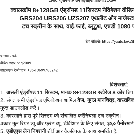
टोयोटा क्राउन के लिए एंड्रॉइड वीडियो इंटरफ़ेस
क्वालकॉम 8+128GB एंड्रॉयड 11
सिस्टम नेविगेशन वीड
GRS204 URS206 UZS207 एथलीट और माजेस्टा 13 
टच स्क्रीन के साथ, वाई-फाई, ब्लूटूथ, एचडी 1080 पी
डेमो वीडियोः https://youtu.be
प्रत्यक्ष संपर्क:
वीचैटः wyxiong2009
व्हाट्सएप/ टेलीग्राम: +86-13699765242
विशेषताएं:
1.
असली एंड्रॉयड 11 सिस्टम, मानक 8+128GB स्टोरेज 8 कोर
चिप
2. संगत सभी एंड्रॉयड एप्लिकेशन शामिल
वेज, गूगल मानचित्र, वास्त
मुफ्त डाउनलोड करें।
3. कारखाने द्वारा पूरे सिस्टम को संचालित करें
निचला टच स्क्रीन।
4कार मूल रियर व्यू और फ्रंट व्यू, डीवीआर के लिए संगत,
३६० पैनोरमा
ट
5.
एडीएएस लेन निगरानी
डीवीआर वैकल्पिक के साथ समर्थित है.