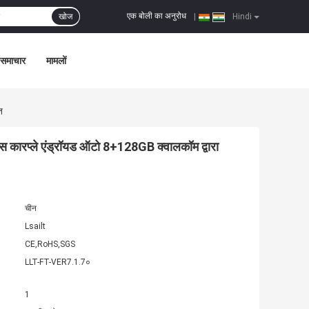
एक बोली का अनुरोध
खोज
|
Hindi
समाचार
मामलों
त
रप्ले एंड्रॉयड ऑटो 8+128GB क्वालकॉम द्वारा
चीन
Lsailt
CE,RoHS,SGS
LLT-FT-VER7.1.7०
1