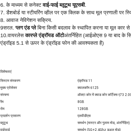
6. के माध्यम से कनेक्ट
वाई-फाई ब्लूटूथ यूएसबी
.
7. डैशबोर्ड या स्टीयरिंग व्हील पर एक क्लिक के साथ मूल प्रणाली पर स
8. आवाज नेविगेशन सक्रिय.
9सरल.
प्लग एंड प्ले
बिना किसी बदलाव के स्थापित करना या मूल कार से
10.
वायरलेस
कारप्ले एंड्रॉयड ऑटो
अंतर्निहित (आईओएस 9 या बाद के 
एंड्रॉइड 5.1 से ऊपर के एंड्रॉइड फोन की आवश्यकता है)
विशेषताएं
सिस्टम संस्करण
एंड्रॉयड 11
मुख्य प्रोसेसर
क्वालकॉम 6125
संरचना
ऑक्टा कोर में क्वाड कोर कॉर्टेक्स ए73 2
रैम
8GB
रोम
128GB
प्रदर्शन प्रसारण
एलवीडीएस
ब्लूटूथ
समर्थन (मास्टर और गुलाम मोड, अंतर्निहित)
वाईफाई
समर्थन (5G+2.4Ghz डुअल मोड)