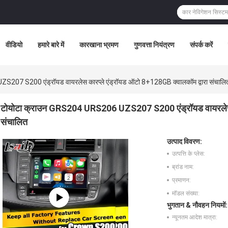
वीडियो
हमारे बारे में
कारखाना भ्रमण
गुणवत्ता नियंत्रण
संपर्क करें
207 S200 एंड्रॉयड वायरलेस कारप्ले एंड्रॉयड ऑटो 8+128GB क्वालकॉम द्वारा संचालि
टोयोटा क्राउन GRS204 URS206 UZS207 S200 एंड्रॉयड वायरलेस का
संचालित
उत्पाद विवरण:
उत्पत्ति के प्लेस:
ब्रांड नाम:
प्रमाणन:
मॉडल संख्या:
भुगतान & नौवहन नियमों:
न्यूनतम आदेश मात्रा: